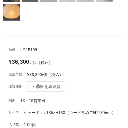
車
場
非
常
に
適
し
LG15199
品番
て
¥36,300
い
/ 個（税込）
る
¥36,300/個（税込）
発注単価
適
し
配送運賃
運賃種別
て
い
13～19営業日
納期
る
が
シェード：φ135×H130（コード含めてH1130mm）
サイズ
注
意
1.00個
入り数
が