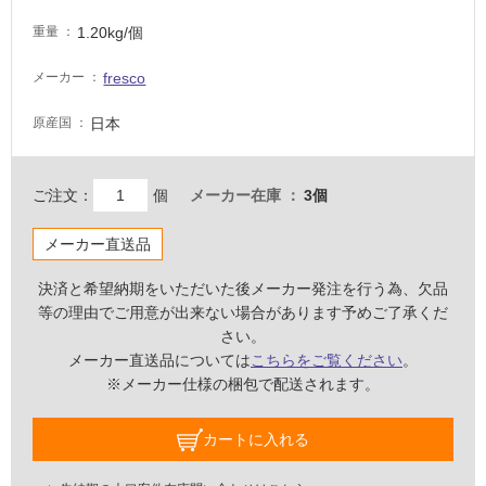
必
1.20kg/個
重量
要
適
fresco
メーカー
し
日本
原産国
て
い
な
ご注文：
個
メーカー在庫
3個
い
メーカー直送品
屋
内
決済と希望納期をいただいた後メーカー発注を行う為、欠品
壁・
等の理由でご用意が出来ない場合があります予めご了承くだ
さい。
屋
メーカー直送品については
こちらをご覧ください
。
外
※メーカー仕様の梱包で配送されます。
壁・
浴
カートに入れる
室
壁