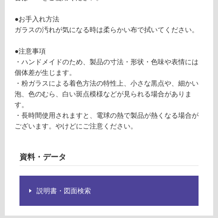
必
合
要
計
●お手入れ方法
※
:
ガラスの汚れが気になる時は柔らかい布で拭いてください。
商
¥1,
品
27
●注意事項
仕
0/
・ハンドメイドのため、製品の寸法・形状・色味や表情には
様
個
個体差が生じます。
欄
・粉ガラスによる着色方法の特性上、小さな黒点や、細かい
を
泡、色のむら、白い斑点模様などが見られる場合がありま
ご
す。
確
・長時間使用されますと、電球の熱で製品が熱くなる場合が
認
ございます。やけどにご注意ください。
く
だ
さ
資料・データ
い
対
応
説明書・図面検索
し
て