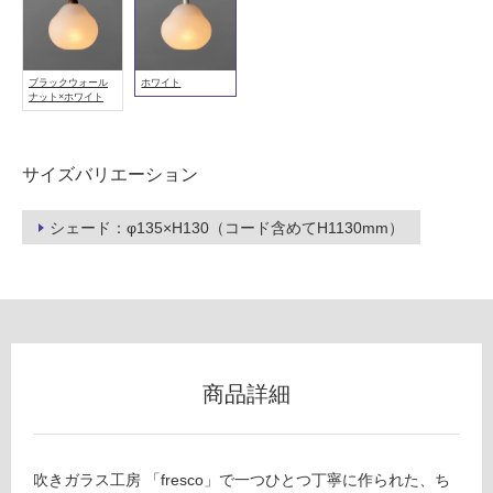
フ
ブラックウォール
ホワイト
ロ
ナット×ホワイト
ー
サイズバリエーション
リ
シェード：φ135×H130（コード含めてH1130mm）
ン
グ
土足・遮
商品詳細
音・床暖
L
G
対
1
応
吹きガラス工房 「fresco」で一つひとつ丁寧に作られた、ち
5
し