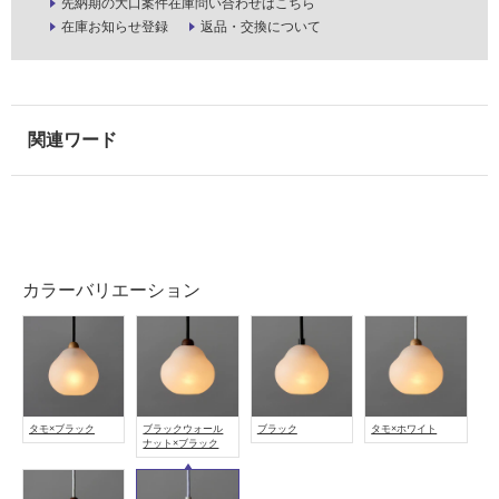
先納期の大口案件在庫問い合わせはこちら
在庫お知らせ登録
返品・交換について
使
用
可
能
使
用
可
能
(寒
冷
地
カラーバリエーション
以
外)
使
用
不
タモ×ブラック
ブラックウォール
ブラック
タモ×ホワイト
ナット×ブラック
可