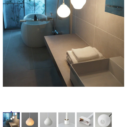
ム
修理お問い合わせ
クレーム公開
自分らしい家づくり
最高のリノベ会社が
みつ
照明
ペット用品
横浜スマート
ショールー
SUVACO
かる
リノベりす
タ
ム
ウェルビーみのお
HDC
説明書・図面検索
水まわり
3年保証
BOX
内装用建材
パネル・壁材
イ
お役立ち情報
住まいの
スタイリング
ロートアイアン
天然石・石材
アイデア
ル
ミラタップ
チャンネル
メンテナンス・
施工材
新商品
オンライン相談
屋
内
床・
屋
外
床・
浴
室
床・
駐