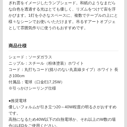
ぎれ雲をイメージしたランプシェード。和紙のようなまだら
1
て
な白色を透過する光はとても優しく、リズムをつけて宙を浮
9
い
かびます。1灯を小さなスペースに、複数でテーブルの上にと
9
る
様々なシーンでお使いいただけます。吊るすアートオブジェ
fl
対
として雰囲気作りに使うのもおすすめです。
o
応
at
し
Ct
商品仕様
て
y
い
p
シェード：ソーダガラス
る
e
ニップル：スチール（粉体塗装）ホワイト
が
ホ
コード：丸打ちコード(捻りのない丸直線タイプ）ホワイト 長
制
ワ
さ100cm
限
イ
付属品：電球（口金E17,25W）
あ
ト
※引っかけシーリング仕様
り
の
運賃表
●推奨電球
為
O
優しいフォルムが引き立つ20～40W程度の明るさがおすすめ
注
です。
意
運
高熱になるため40W以下の白熱電球か、それ以上のW数の場
が
賃
合はLEDをご使用ください。