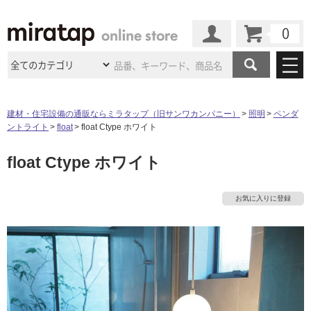
カート
マイページ
商品カテゴリ
建材・住宅設備の通販ならミラタップ（旧サンワカンパニー）
照明
ペンダ
ントライト
float
float Ctype ホワイト
施工事例
洗面所・水回り
タイル
float Ctype ホワイト
ショールーム
施工事例
法人案件納入事例
キッチン
浴室（風呂・
バスルー
ム）・
トイレ
ショールームの
ご案内
東京
ショールーム
お気に入りに登録
ミラタップ
のあるくらし
お客様訪問
インタビュー
ドア（扉）・
建具・玄関
サポート
扉
エクステリア
（外構）
大阪
ショールーム
仙台
ショールーム
店舗・施設事例
その他サービス
ご利用ガイド
初めての方へ
ウッドデッキ
フローリング・
床材
名古屋
ショールーム
京都
ショールーム
ミラタップと
創る家
工事会社紹介
Coziコンシ
よくある質問
お問い合わせ
ASOLIE
ェルジュ
収納
インテリア・
家具
福岡
ショールーム
札幌スマート
ショールー