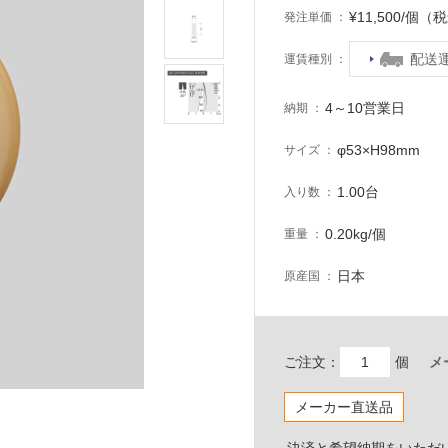
¥11,500/個（
発注単価
配送
運賃種別
4～10営業日
納期
φ53×H98mm
サイズ
1.00台
入り数
0.20kg/個
重量
日本
原産国
ご注文：
個
メ
メーカー直送品