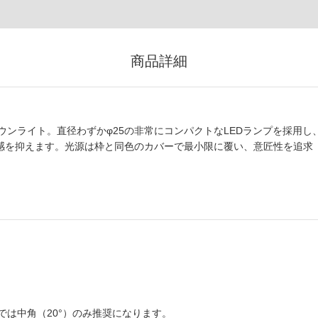
商品詳細
ンライト。直径わずかφ25の非常にコンパクトなLEDランプを採用し
在感を抑えます。光源は枠と同色のカバーで最小限に覆い、意匠性を追求
は中角（20°）のみ推奨になります。