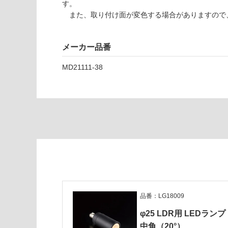
す。
い
8
また、取り付け面が変色する場合がありますので
な
0
い
6
9
メーカー品番
φ
2
MD21111-38
5
L
D
R
D
O
W
N
Pi
n
h
品番：LG18009
ol
e
φ25 LDR用 LEDランプ
ゴ
中角（20°）