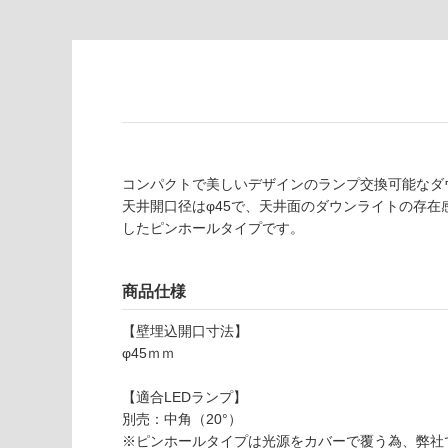
し
に
て
適
い
し
る
て
い
対
る
応
し
適
て
し
コンパクトで美しいデザインのランプ交換可能なダウ
い
て
天井開口径はφ45で、天井面のダウンライトの存
る
い
したピンホールタイプです。
が
る
制
が
限
注
商品仕様
あ
意
り
が
【壁埋込開口寸法】
の
必
φ45ｍｍ
為
要
注
【適合LEDランプ】
適
意
別売：中角（20°）
し
が
※ピンホールタイプは光源をカバーで覆う為、弊社で
て