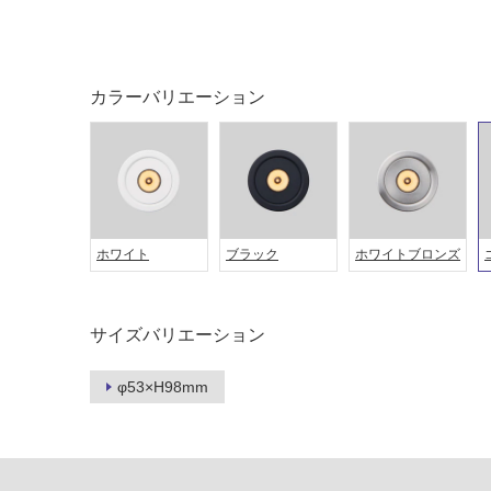
カラーバリエーション
ホワイト
ブラック
ホワイトブロンズ
タイル
フローリ
ング
屋内床・
サイズバリエーション
屋外床・
土足・遮
浴室床・
φ53×H98mm
音・床暖
駐車場
対
非
応
常