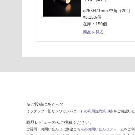
ー
ル
φ25×H71mm 中角（20°）
ド
¥5,150/個
在庫：150個
運賃表
商品を見る
G
運
賃
合
計
:
¥8
9
0/
※ご投稿にあたって
個
ミラタップ（旧サンワカンパニー）の
利用規約第10条
をご確認い
商品レビューのみご投稿ください。
ご質問・お問い合わせは別途
こちらのお問い合わせフォーム
をご利