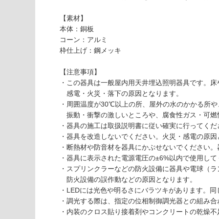
必
い
要
【素材】
な
※
本体：銅板
い
商
コーン：アルミ
屋内壁・屋外
品
枠仕上げ：鋼メッキ
壁・浴室壁
仕
様
【注意事項】
使用可
欄
・この器具は一般屋内用天井埋込照明器具です。床
能
を
感電・火災・落下の原因となります。
ご
・周囲温度が30℃以上の所、屋外の水のかかる所や
使用可
確
振動・衝撃の激しいところや、腐食性ガス・可燃
能
認
・器具の施工は取扱説明書に従い確実に行ってくだ
(寒冷地
く
・器具を改造しないでください。火災・感電の原因
以外)
だ
・断熱材や防音材を器具にかぶせないでください。
さ
・器具に表示された電源電圧の±6%以内で使用し
使用不
い
・スプリンクラーなどの防火設備に器具や電球（ラ
可
防火設備の誤作動などの原因となります。
対
・LEDには光色や明るさにバラツキがあります。
応
L
・調光する際は、指定の位相制御調光器との組み合
し
G
・内装のクロス貼り接着剤やコンクリートの乾燥不
て
1