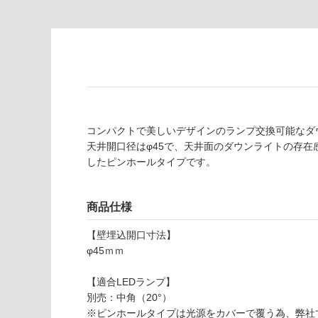
し
に
て
適
い
し
る
て
い
対
る
応
し
適
て
し
コンパクトで美しいデザインのランプ交換可能なダウ
い
て
天井開口径はφ45で、天井面のダウンライトの存
る
い
したピンホールタイプです。
が
る
制
が
限
注
商品仕様
あ
意
り
が
【壁埋込開口寸法】
の
必
φ45ｍｍ
為
要
注
【適合LEDランプ】
適
意
別売：中角（20°）
し
が
※ピンホールタイプは光源をカバーで覆う為、弊社で
て