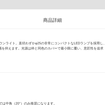
商品詳細
ンライト。直径わずかφ25の非常にコンパクトなLEDランプを採用し
在感を抑えます。光源は枠と同色のカバーで最小限に覆い、意匠性を追求
は中角（20°）のみ推奨になります。