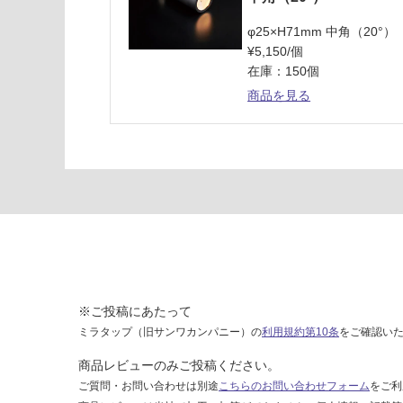
ト
ブ
φ25×H71mm 中角（20°）
ロ
¥5,150/個
ン
在庫：150個
ズ
商品を見る
運賃表
G
運
賃
合
計
:
¥8
※ご投稿にあたって
9
ミラタップ（旧サンワカンパニー）の
利用規約第10条
をご確認い
0/
個
商品レビューのみご投稿ください。
ご質問・お問い合わせは別途
こちらのお問い合わせフォーム
をご利