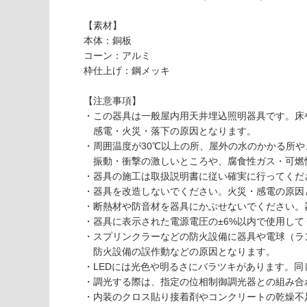
必
い
要
【素材】
な
※
本体：銅板
い
商
コーン：アルミ
屋内壁・屋外
品
枠仕上げ：鋼メッキ
壁・浴室壁
仕
様
【注意事項】
使用可
欄
・この器具は一般屋内用天井埋込照明器具です。床
能
を
感電・火災・落下の原因となります。
ご
・周囲温度が30℃以上の所、屋外の水のかかる所や
使用可
確
振動・衝撃の激しいところや、腐食性ガス・可燃
能
認
・器具の施工は取扱説明書に従い確実に行ってくだ
(寒冷地
く
・器具を改造しないでください。火災・感電の原因
以外)
だ
・断熱材や防音材を器具にかぶせないでください。
さ
・器具に表示された電源電圧の±6%以内で使用し
使用不
い
・スプリンクラーなどの防火設備に器具や電球（ラ
可
L
防火設備の誤作動などの原因となります。
対
G
・LEDには光色や明るさにバラツキがあります。
応
1
・調光する際は、指定の位相制御調光器との組み合
し
8
・内装のクロス貼り接着剤やコンクリートの乾燥不
て
0