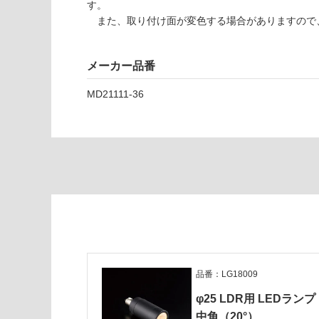
す。
い
7
また、取り付け面が変色する場合がありますので
な
9
い
φ
2
メーカー品番
5
L
MD21111-36
D
R
D
O
W
N
Pi
n
h
ol
e
品番：LG18009
ホ
ワ
φ25 LDR用 LEDランプ
イ
中角（20°）