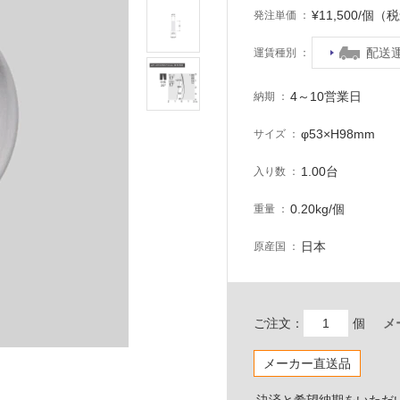
¥11,500/個（
発注単価
配送
運賃種別
4～10営業日
納期
φ53×H98mm
サイズ
1.00台
入り数
0.20kg/個
重量
日本
原産国
ご注文：
個
メ
メーカー直送品