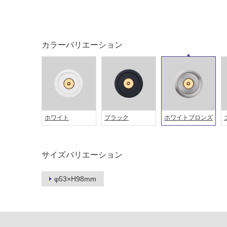
カラーバリエーション
ホワイト
ブラック
ホワイトブロンズ
タイル
フローリ
ング
屋内床・
サイズバリエーション
屋外床・
土足・遮
浴室床・
φ53×H98mm
音・床暖
駐車場
対
非
応
常