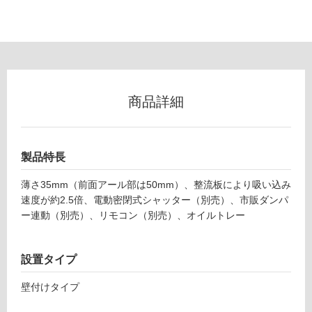
て
い
な
い
屋
商品詳細
内
壁・
屋
製品特長
外
壁・
薄さ35mm（前面アール部は50mm）、整流板により吸い込み
浴
速度が約2.5倍、電動密閉式シャッター（別売）、市販ダンパ
ー連動（別売）、リモコン（別売）、オイルトレー
室
壁
使
設置タイプ
用
壁付けタイプ
可
能