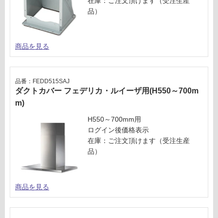
在庫：ご注文頂けます（受注生産
L
応
品）
U
し
S
て
L-
い
商品を見る
9
る
0
が
1
制
S
限
品番：FEDD515SAJ
ス
ダクトカバー フェデリカ・ルイーザ用(H550～700m
あ
テ
り
m)
ン
の
H550～700mm用
レ
為
ログイン後価格表示
ス
注
在庫：ご注文頂けます（受注生産
意
品）
運賃表
が
U
必
要
商品を見る
※
運
商
賃
品
合