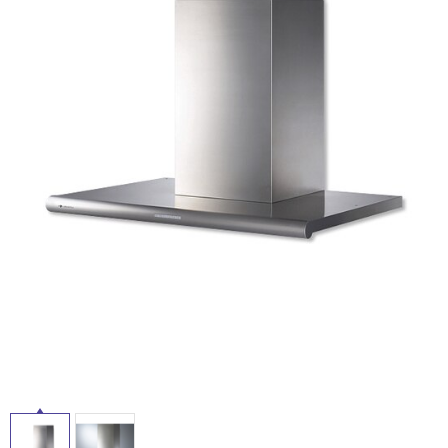
ム
修理お問い合わせ
クレーム公開
自分らしい家づくり
最高のリノベ会社が
みつ
照明
ペット用品
横浜スマート
ショールー
SUVACO
かる
リノベりす
ム
ウェルビーみのお
HDC
説明書・図面検索
水まわり
3年保証
BOX
内装用建材
パネル・壁材
お役立ち情報
住まいの
スタイリング
ロートアイアン
天然石・石材
アイデア
ミラタップ
チャンネル
メンテナンス・
施工材
新商品
オンライン相談
タ