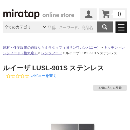
カート
マイページ
商品カテゴリ
建材・住宅設備の通販ならミラタップ（旧サンワカンパニー）
キッチン
レ
ンジフード（換気扇）
レンジフード
ルイーザ LUSL-901S ステンレス
施工事例
洗面所・水回り
タイル
ルイーザ LUSL-901S ステンレス
ショールーム
施工事例
法人案件納入事例
キッチン
浴室（風呂・
バスルー
0.
レビューを書く
ム）・
トイレ
0
ショールームの
ご案内
東京
ショールーム
ミラタップ
のあるくらし
お客様訪問
インタビュー
s
ドア（扉）・
建具・玄関
お気に入りに登録
t
サポート
扉
エクステリア
（外構）
a
大阪
ショールーム
仙台
ショールーム
店舗・施設事例
r
その他サービス
ご利用ガイド
初めての方へ
r
ウッドデッキ
フローリング・
床材
a
名古屋
ショールーム
京都
ショールーム
t
ミラタップと
創る家
工事会社紹介
Coziコンシ
よくある質問
お問い合わせ
i
ASOLIE
ェルジュ
収納
インテリア・
家具
n
福岡
ショールーム
札幌スマート
ショールー
g