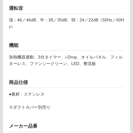
使
運転音
用
可
強：46／46dB、中：39／35dB、弱：24／22dB（50Hz／60H
能
z）
(寒
冷
機能
地
以
加熱機器連動、3分タイマー、i-Drop、オイルパネル、フィル
外)
ターレス、ファンシークリーン、LED、整流板
使
用
不
商品仕様
可
●素材：ステンレス
※ダクトカバー別売り
フ
メーカー品番
ロ