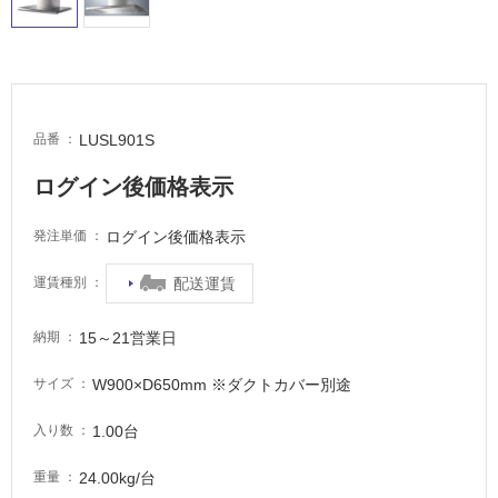
イ
ル
屋
LUSL901S
品番
内
床・
ログイン後価格表示
屋
外
ログイン後価格表示
発注単価
床・
配送運賃
運賃種別
浴
室
15～21営業日
納期
床・
駐
W900×D650mm ※ダクトカバー別途
サイズ
車
場
1.00台
入り数
非
24.00kg/台
重量
常