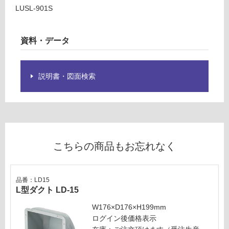
LUSL-901S
ー
資料・データ
リ
ン
説明書・図面検索
グ
L
U
土足・遮
S
L
音・床暖
9
こちらの商品もお忘れなく
対
0
応
1
し
S
品番：LD15
て
ル
L型ダクト LD-15
い
イ
W176×D176×H199mm
る
ー
ログイン後価格表示
ザ
対