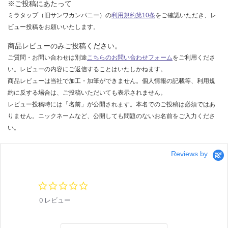
※ご投稿にあたって
ミラタップ（旧サンワカンパニー）の
利用規約第10条
をご確認いただき、レ
ビュー投稿をお願いいたします。
商品レビューのみご投稿ください。
ご質問・お問い合わせは別途
こちらのお問い合わせフォーム
をご利用くださ
い。レビューの内容にご返信することはいたしかねます。
商品レビューは当社で加工・加筆ができません。個人情報の記載等、利用規
約に反する場合は、ご投稿いただいても表示されません。
レビュー投稿時には「名前」が公開されます。本名でのご投稿は必須ではあ
りません。ニックネームなど、公開しても問題のないお名前をご入力くださ
い。
Reviews by
0.
0
0 レビュー
s
t
a
r