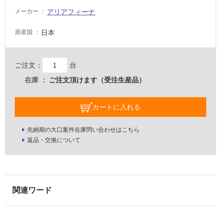
に
アリアフィーナ
メーカー
適
し
日本
原産国
て
い
る
ご注文：
台
適
在庫
ご注文頂けます（受注生産品）
し
て
カートに入れる
い
る
先納期の大口案件在庫問い合わせはこちら
が
返品・交換について
注
意
が
必
要
適
し