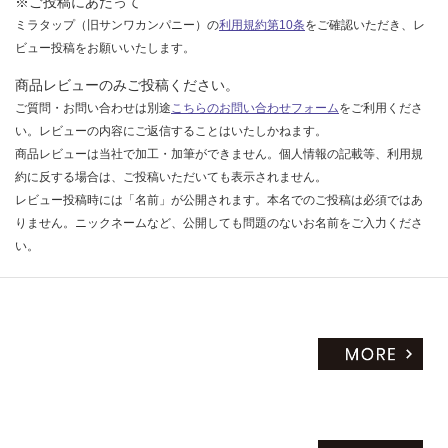
※ご投稿にあたって
だ
ミラタップ（旧サンワカンパニー）の
利用規約第10条
をご確認いただき、レ
さ
ビュー投稿をお願いいたします。
い
商品レビューのみご投稿ください。
対
ご質問・お問い合わせは別途
こちらのお問い合わせフォーム
をご利用くださ
応
い。レビューの内容にご返信することはいたしかねます。
し
商品レビューは当社で加工・加筆ができません。個人情報の記載等、利用規
て
約に反する場合は、ご投稿いただいても表示されません。
い
レビュー投稿時には「名前」が公開されます。本名でのご投稿は必須ではあ
な
りません。ニックネームなど、公開しても問題のないお名前をご入力くださ
い
い。