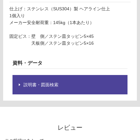
限
0
仕上げ：ステンレス（SUS304）製 ヘアライン仕上
あ
S
1個入り
り
U
メーカー安全耐荷重：145kg（1本あたり）
の
S
為
固定ビス：壁 側／ステン皿タッピン5×45
注
運賃表
天板側／ステン皿タッピン5×16
意
F
が
必
資料・データ
運
要
賃
※
合
商
計
品
説明書・図面検索
:
仕
¥1,
様
14
欄
0/
を
個
ご
確
レビュー
認
く