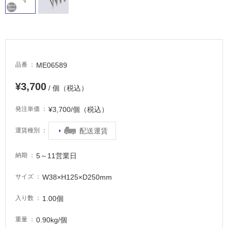
適
し
て
い
る
が
ME06589
品番
注
意
¥3,700
/ 個（税込）
が
必
¥3,700/個（税込）
発注単価
要
適
配送運賃
運賃種別
し
て
5～11営業日
納期
い
な
W38×H125×D250mm
サイズ
い
1.00個
入り数
屋
0.90kg/個
重量
内