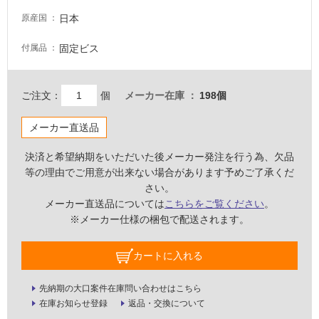
壁・
日本
原産国
屋
固定ビス
付属品
外
壁・
浴
ご注文：
個
メーカー在庫
198個
室
壁
メーカー直送品
使
決済と希望納期をいただいた後メーカー発注を行う為、欠品
用
等の理由でご用意が出来ない場合があります予めご了承くだ
可
さい。
能
メーカー直送品については
こちらをご覧ください
。
※メーカー仕様の梱包で配送されます。
使
用
可
カートに入れる
能
(寒
先納期の大口案件在庫問い合わせはこちら
冷
在庫お知らせ登録
返品・交換について
地