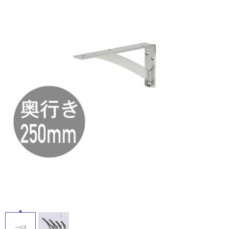
ム
修理お問い合わせ
クレーム公開
屋
自分らしい家づくり
最高のリノベ会社が
みつ
照明
ペット用品
横浜スマート
ショールー
外
SUVACO
かる
リノベりす
ム
ウェルビーみのお
HDC
説明書・図面検索
水まわり
3年保証
床・
BOX
内装用建材
パネル・壁材
浴
お役立ち情報
住まいの
スタイリング
室
ロートアイアン
天然石・石材
アイデア
床・
ミラタップ
チャンネル
駐
メンテナンス・
施工材
新商品
オンライン相談
車
場
非
常
に
適
し
て
い
る