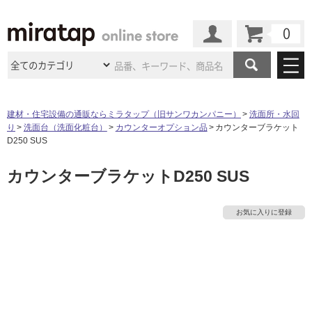
カート
マイページ
商品カテゴリ
建材・住宅設備の通販ならミラタップ（旧サンワカンパニー）
洗面所・水回
り
洗面台（洗面化粧台）
カウンターオプション品
カウンターブラケット
施工事例
洗面所・水回り
タイル
D250 SUS
ショールーム
タ
施工事例
法人案件納入事例
カウンターブラケットD250 SUS
キッチン
浴室（風呂・
バスルー
ム）・
トイレ
ショールームの
ご案内
東京
ショールーム
イ
ミラタップ
のあるくらし
お客様訪問
インタビュー
ドア（扉）・
建具・玄関
お気に入りに登録
サポート
扉
エクステリア
（外構）
大阪
ショールーム
仙台
ショールーム
ル
店舗・施設事例
その他サービス
ご利用ガイド
初めての方へ
ウッドデッキ
フローリング・
床材
名古屋
ショールーム
京都
ショールーム
屋
ミラタップと
創る家
工事会社紹介
Coziコンシ
よくある質問
お問い合わせ
内
ASOLIE
ェルジュ
収納
インテリア・
家具
福岡
ショールーム
札幌スマート
ショールー
床・