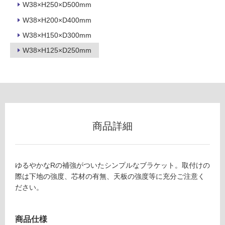
W38×H250×D500mm
グ
M
W38×H200×D400mm
E
0
W38×H150×D300mm
土足・遮
6
W38×H125×D250mm
音・床暖
5
8
対
9
応
カ
し
ウ
て
ン
い
タ
る
商品詳細
ー
対
ブ
応
ラ
し
ゆるやかなRの補強がついたシンプルなブラケット。取付けの
ケ
て
際は下地の強度、芯材の有無、天板の強度等に充分ご注意く
ッ
い
ださい。
ト
る
D
が
2
制
商品仕様
5