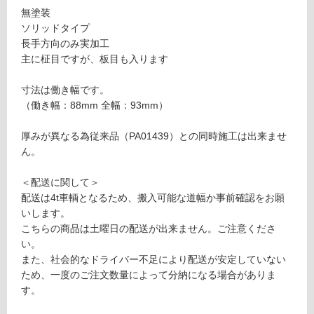
A
無塗装
グ
0
ソリッドタイプ
1
長手方向のみ実加工
5
土足・遮
主に柾目ですが、板目も入ります
8
音・床暖
9
寸法は働き幅です。
ウ
対
（働き幅：88mm 全幅：93mm）
エ
応
ス
し
厚みが異なる為従来品（PA01439）との同時施工は出来ませ
タ
て
ん。
ン
い
レ
る
＜配送に関して＞
ッ
配送は4t車輌となるため、搬入可能な道幅か事前確認をお願
対
ド
いします。
応
シ
こちらの商品は土曜日の配送が出来ません。ご注意くださ
し
ダ
い。
て
ー
また、社会的なドライバー不足により配送が安定していない
い
8
ため、一度のご注文数量によって分納になる場合がありま
る
8
す。
が
無
制
塗