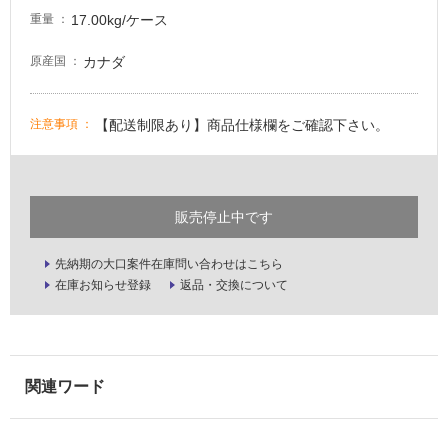
適
17.00kg/ケース
重量
し
て
カナダ
原産国
い
る
が
【配送制限あり】商品仕様欄をご確認下さい。
注意事項
注
意
が
必
販売停止中です
要
適
先納期の大口案件在庫問い合わせはこちら
し
在庫お知らせ登録
返品・交換について
て
い
な
い
屋