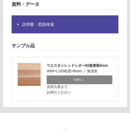
く
資料・データ
ス
だ
さ
い
説明書・図面検索
対
応
し
サンプル品
て
い
な
ウエスタンレッドシダー88無塗装8mm
い
W88×L100程度×t8mm
／
無塗装
在庫なし
次回入荷まで
お待ちください