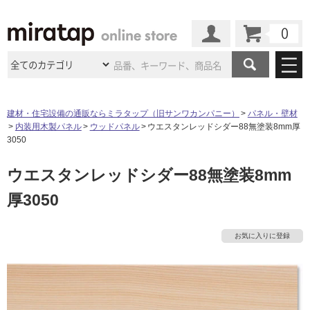
カート
マイページ
商品カテゴリ
建材・住宅設備の通販ならミラタップ（旧サンワカンパニー）
パネル・壁材
内装用木製パネル
ウッドパネル
ウエスタンレッドシダー88無塗装8mm厚
施工事例
洗面所・水回り
タイル
3050
ショールーム
施工事例
法人案件納入事例
ウエスタンレッドシダー88無塗装8mm
キッチン
浴室（風呂・
バスルー
ム）・
トイレ
ショールームの
ご案内
東京
ショールーム
厚3050
ミラタップ
のあるくらし
お客様訪問
インタビュー
ドア（扉）・
建具・玄関
サポート
扉
エクステリア
（外構）
大阪
ショールーム
仙台
ショールーム
店舗・施設事例
お気に入りに登録
その他サービス
ご利用ガイド
初めての方へ
ウッドデッキ
フローリング・
床材
名古屋
ショールーム
京都
ショールーム
ミラタップと
創る家
工事会社紹介
Coziコンシ
よくある質問
お問い合わせ
ASOLIE
ェルジュ
収納
インテリア・
家具
福岡
ショールーム
札幌スマート
ショールー