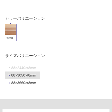
内
壁・
屋
カラーバリエーション
外
壁・
浴
室
無塗装
壁
使
サイズバリエーション
用
可
88×2440×t8mm
能
88×3050×t8mm
使
88×3660×t8mm
用
可
能
(寒
冷
地