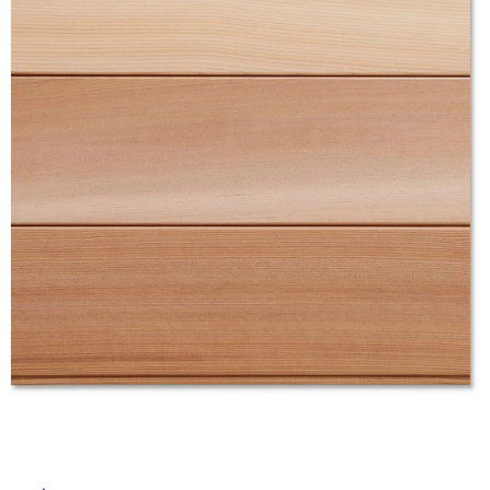
ム
修理お問い合わせ
クレーム公開
自分らしい家づくり
最高のリノベ会社が
みつ
照明
ペット用品
横浜スマート
ショールー
SUVACO
かる
リノベりす
ム
ウェルビーみのお
HDC
説明書・図面検索
水まわり
3年保証
BOX
内装用建材
パネル・壁材
お役立ち情報
住まいの
スタイリング
ロートアイアン
天然石・石材
アイデア
ミラタップ
チャンネル
メンテナンス・
施工材
新商品
オンライン相談
タ
イ
ル
屋
内