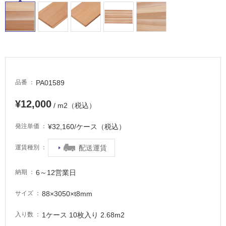
床・
屋
外
床・
浴
室
床・
PA01589
品番
駐
¥12,000
車
/ m2（税込）
場
¥32,160/ケース（税込）
発注単価
非
常
配送運賃
運賃種別
に
適
6～12営業日
納期
し
て
88×3050×t8mm
サイズ
い
る
1ケース 10枚入り 2.68m2
入り数