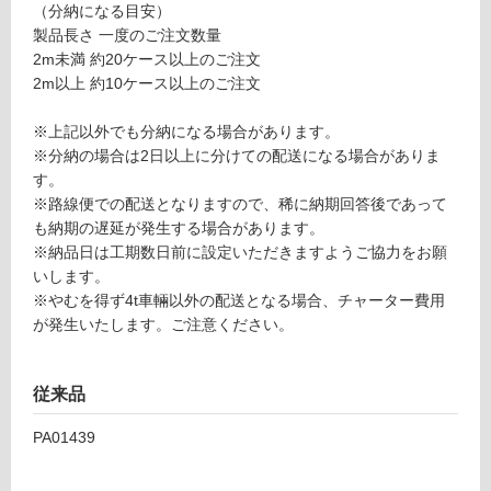
（分納になる目安）
限
装
製品長さ 一度のご注文数量
あ
8
2m未満 約20ケース以上のご注文
り
m
2m以上 約10ケース以上のご注文
の
m
為
厚
※上記以外でも分納になる場合があります。
注
3
※分納の場合は2日以上に分けての配送になる場合がありま
意
0
す。
が
5
※路線便での配送となりますので、稀に納期回答後であって
必
0
も納期の遅延が発生する場合があります。
要
※納品日は工期数日前に設定いただきますようご協力をお願
※
要確認
いします。
商
※やむを得ず4t車輛以外の配送となる場合、チャーター費用
品
運
が発生いたします。ご注意ください。
仕
賃
様
合
欄
計
従来品
を
:
ご
PA01439
¥0/
確
ケ
認
ー