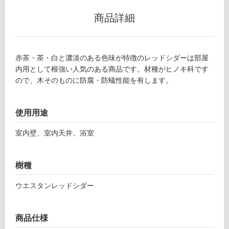
以
商品詳細
外)
使
用
赤茶・茶・白と濃淡のある色味が特徴のレッドシダーは部屋
不
内用として根強い人気のある商品です。材種がヒノキ科です
可
ので、木そのものに防腐・防蟻性能を有します。
使用用途
フ
室内壁、室内天井、浴室
ロ
樹種
ー
ウエスタンレッドシダー
リ
ン
商品仕様
P