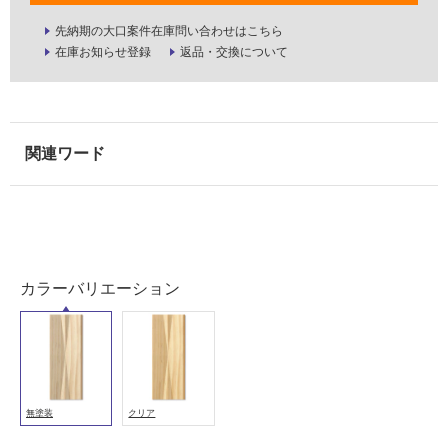
適
し
先納期の大口案件在庫問い合わせはこちら
在庫お知らせ登録
返品・交換について
て
い
る
が
注
意
が
必
要
適
し
カラーバリエーション
て
い
な
い
無塗装
クリア
屋