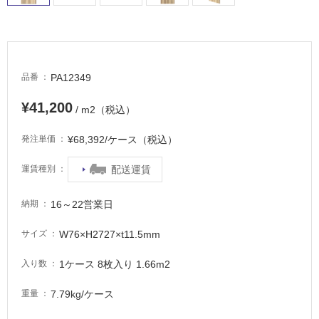
PA12349
品番
¥41,200
/ m2（税込）
¥68,392/ケース（税込）
発注単価
配送運賃
運賃種別
タ
16～22営業日
納期
イ
W76×H2727×t11.5mm
サイズ
ル
1ケース 8枚入り 1.66m2
入り数
屋
7.79kg/ケース
重量
内