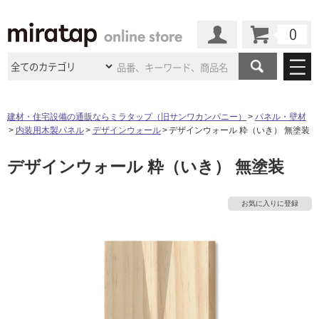
カート
マイページ
商品カテゴリ
建材・住宅設備の通販ならミラタップ（旧サンワカンパニー）
パネル・壁材
内装用木製パネル
デザインウォール
デザインウォール 粋（いき） 無塗装
施工事例
洗面所・水回り
タイル
デザインウォール 粋（いき） 無塗装
ショールーム
施工事例
法人案件納入事例
キッチン
浴室（風呂・
バスルー
ム）・
トイレ
ショールームの
ご案内
東京
ショールーム
お気に入りに登録
ミラタップ
のあるくらし
お客様訪問
インタビュー
ドア（扉）・
建具・玄関
サポート
扉
エクステリア
（外構）
大阪
ショールーム
仙台
ショールーム
店舗・施設事例
その他サービス
ご利用ガイド
初めての方へ
ウッドデッキ
フローリング・
床材
名古屋
ショールーム
京都
ショールーム
ミラタップと
創る家
工事会社紹介
Coziコンシ
よくある質問
お問い合わせ
ASOLIE
ェルジュ
収納
インテリア・
家具
福岡
ショールーム
札幌スマート
ショールー