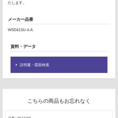
たします。
限
あ
運賃表
り
D
メーカー品番
の
為
WSD41SU-4-A
運
注
賃
意
合
が
資料・データ
計
必
:
要
¥2,
※
説明書・図面検索
58
商
0/
品
ケ
仕
ー
様
ス
欄
を
こちらの商品もお忘れなく
ご
確
認