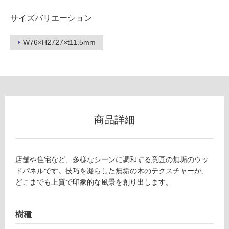
内
壁・
サイズバリエーション
屋
外
W76×H2727×t11.5mm
壁・
浴
室
壁
使
商品詳細
用
可
能
店舗や住宅など、多様なシーンに調和する意匠の無垢のウッ
使
ドパネルです。技巧を凝らした無垢の木のテクスチャーが、
用
どこまでも上質で印象的な風景を創り出します。
可
能
(寒
樹種
冷