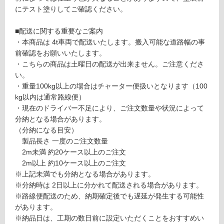
にテスト塗りしてご確認ください。
グ
■配送に関する重要なご案内
土足・遮
・本商品は 4t車両で配送いたします。搬入可能な道路幅の事
前確認をお願いいたします。
音・床暖
P
・こちらの商品は土曜日の配送が出来ません。ご注意くださ
A
対
い。
1
応
・重量100kg以上の場合はチャーター便扱いとなります（100
2
し
kg以内は通常路線便）
3
て
・現在のドライバー不足により、ご注文数量や状況によって
4
い
分納となる場合があります。
9
る
（分納になる目安）
デザ
製品長さ 一度のご注文数量
対
イン
2m未満 約20ケース以上のご注文
応
ウォ
2m以上 約10ケース以上のご注文
し
ール
※上記未満でも分納となる場合があります。
て
粋
※分納時は 2日以上に分かれて配送される場合があります。
い
（い
※路線便配送のため、納期確定後でも遅延が発生する可能性
る
き）
があります。
が
無塗
※納品日は、工期の数日前に設定いただくことをおすすめい
制
装