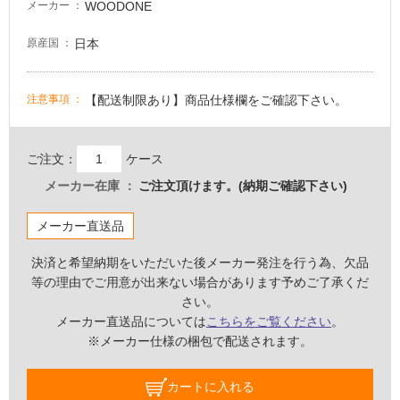
床・
WOODONE
メーカー
屋
日本
原産国
外
床・
浴
【配送制限あり】商品仕様欄をご確認下さい。
注意事項
室
床・
ご注文：
ケース
駐
メーカー在庫
ご注文頂けます。(納期ご確認下さい)
車
場
メーカー直送品
非
常
決済と希望納期をいただいた後メーカー発注を行う為、欠品
に
等の理由でご用意が出来ない場合があります予めご了承くだ
適
さい。
し
メーカー直送品については
こちらをご覧ください
。
て
※メーカー仕様の梱包で配送されます。
い
る
カートに入れる