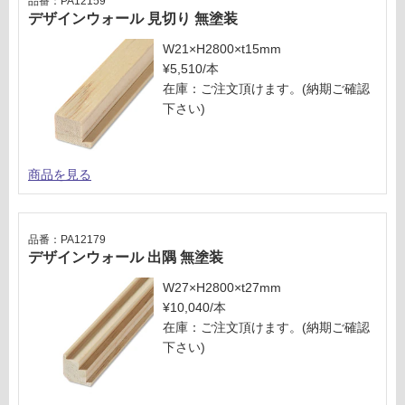
品番：PA12159
く
デザインウォール 見切り 無塗装
だ
さ
W21×H2800×t15mm
い
¥5,510/本
在庫：ご注文頂けます。(納期ご確認
対
下さい)
応
し
て
い
商品を見る
な
い
品番：PA12179
デザインウォール 出隅 無塗装
W27×H2800×t27mm
¥10,040/本
在庫：ご注文頂けます。(納期ご確認
下さい)