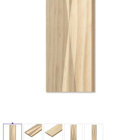
ム
修理お問い合わせ
クレーム公開
自分らしい家づくり
最高のリノベ会社が
みつ
照明
ペット用品
横浜スマート
ショールー
SUVACO
かる
リノベりす
ム
ウェルビーみのお
HDC
説明書・図面検索
水まわり
3年保証
BOX
内装用建材
パネル・壁材
お役立ち情報
住まいの
スタイリング
ロートアイアン
天然石・石材
アイデア
ミラタップ
チャンネル
メンテナンス・
施工材
新商品
オンライン相談