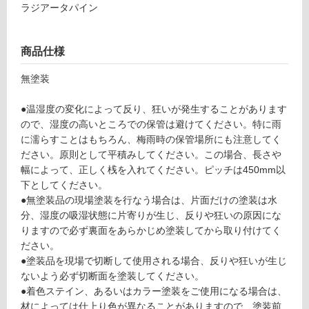
地
ラジアータパイン
以
外)
商品仕様
使
用
無塗装
不
可
●温湿度の変化によって反り、狂いが発生することがあります
ので、湿度の高いところでの保管は避けてください。特に雨
に濡らすことはもちろん、梅雨時の保管場所にも注意してく
ださい。原則として平積みしてください。この場合、長さや
フ
幅によって、正しく桟を入れてください。ピッチは450mm以
下としてください。
ロ
●無塗装品の現場塗装を行なう場合は、片面だけの塗装は水
分、湿度の吸湿状態に片寄りが生じ、反りや狂いの原因にな
ー
りますので必ず裏面をあらかじめ塗装してから取り付けてく
ださい。
リ
●塗装品を現場で切断して使用される場合、反りや狂いが生じ
ないよう必ず切断面を塗装してください。
●着色ステイン、あるいはカラー塗装をご使用になる場合は、
ン
材によっては仕上り色が異なることがありますので、塗装前