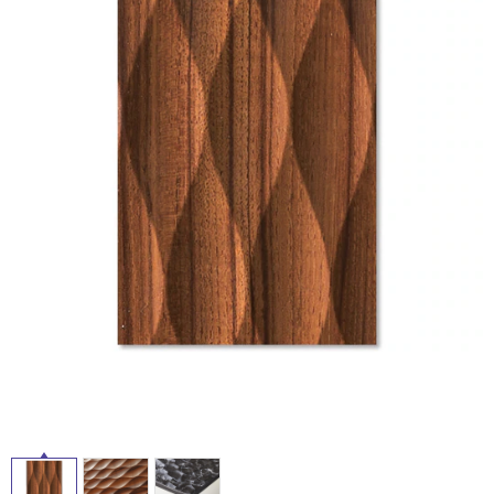
ム
修理お問い合わせ
クレーム公開
自分らしい家づくり
最高のリノベ会社が
みつ
照明
ペット用品
横浜スマート
ショールー
SUVACO
かる
リノベりす
ム
ウェルビーみのお
HDC
説明書・図面検索
水まわり
3年保証
BOX
内装用建材
パネル・壁材
お役立ち情報
住まいの
スタイリング
ロートアイアン
天然石・石材
アイデア
ミラタップ
チャンネル
メンテナンス・
施工材
新商品
オンライン相談