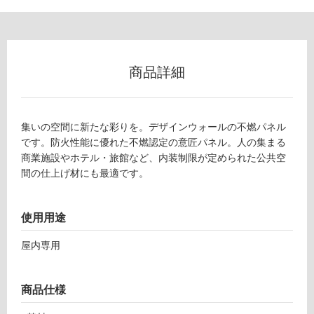
い
屋
内
商品詳細
壁・
屋
外
集いの空間に新たな彩りを。デザインウォールの不燃パネル
壁・
です。防火性能に優れた不燃認定の意匠パネル。人の集まる
浴
商業施設やホテル・旅館など、内装制限が定められた公共空
室
間の仕上げ材にも最適です。
壁
使
使用用途
用
屋内専用
可
能
使
商品仕様
用