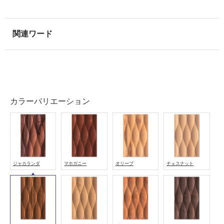
屋
内
床・
屋
外
床・
浴
カラーバリエーション
室
床・
駐
車
場
ジャカランダ
マホガニー
オリーブ
チェスナット
非
常
に
適
し