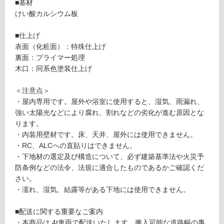
可
■基材
能
けい酸カルシウム板
(寒
冷
■仕上げ
地
表面（化粧面）：特殊仕上げ
以
裏面：プライマー処理
外)
木口：同系色塗装仕上げ
使
＜注意点＞
用
・屋内専用です。屋外や浴室に使用すると、湿気、雨漏れ、
不
強い太陽光などにより腐れ、割れなどの劣化が進む原因とな
可
ります。
・内装用壁材です。床、天井、屋外には使用できません。
・RC、ALCへの直貼りはできません。
・下地材の選定及び構造について、必ず建築基準法や火災予
フ
防条例などの法令、法規に適合したものであるかご確認くだ
さい。
ロ
・濡れ、湿気、結露等がある下地には使用できません。
ー
■配送に関する重要なご案内
・本商品は 4t車両で配送いたします。搬入可能な道路幅の事