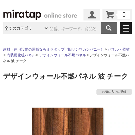
カート
マイページ
商品カテゴリ
建材・住宅設備の通販ならミラタップ（旧サンワカンパニー）
パネル・壁材
内装用化粧パネル
デザインウォール不燃パネル
デザインウォール不燃パ
施工事例
洗面所・水回り
タイル
ネル 波 チーク
ショールーム
施工事例
法人案件納入事例
デザインウォール不燃パネル 波 チーク
キッチン
浴室（風呂・
バスルー
ム）・
トイレ
ショールームの
ご案内
東京
ショールーム
ミラタップ
のあるくらし
お客様訪問
インタビュー
ドア（扉）・
建具・玄関
お気に入りに登録
サポート
扉
エクステリア
（外構）
大阪
ショールーム
仙台
ショールーム
店舗・施設事例
その他サービス
ご利用ガイド
初めての方へ
ウッドデッキ
フローリング・
床材
名古屋
ショールーム
京都
ショールーム
ミラタップと
創る家
工事会社紹介
Coziコンシ
よくある質問
お問い合わせ
ASOLIE
ェルジュ
収納
インテリア・
家具
福岡
ショールーム
札幌スマート
ショールー