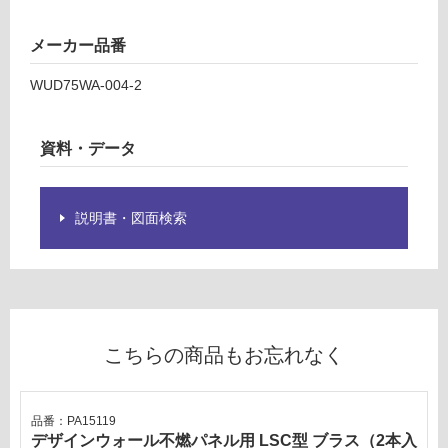
い
燃
る
パ
メーカー品番
が
ネ
制
WUD75WA-004-2
ル
限
波
あ
チ
り
資料・データ
ー
の
ク
為
注
説明書・図面検索
運賃表
意
D
が
必
運
要
賃
※
合
商
こちらの商品もお忘れなく
計
品
:
仕
¥2,
様
品番：PA15119
58
欄
デザインウォール不燃パネル用 LSC型 ブラス（2本入