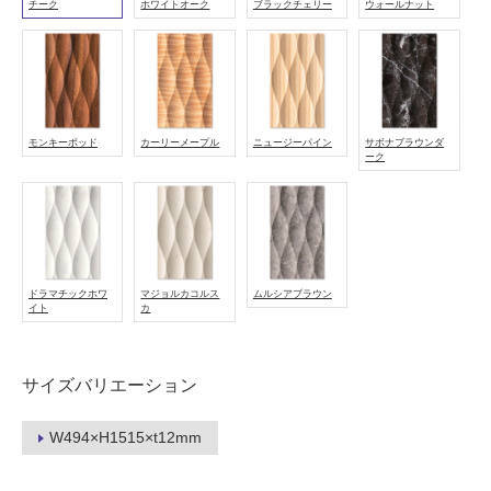
チーク
ホワイトオーク
ブラックチェリー
ウォールナット
て
い
る
適
し
モンキーポッド
カーリーメープル
ニュージーパイン
サボナブラウンダ
て
ーク
い
る
が
注
意
ドラマチックホワ
マジョルカコルス
ムルシアブラウン
が
イト
カ
必
要
適
サイズバリエーション
し
て
W494×H1515×t12mm
い
な