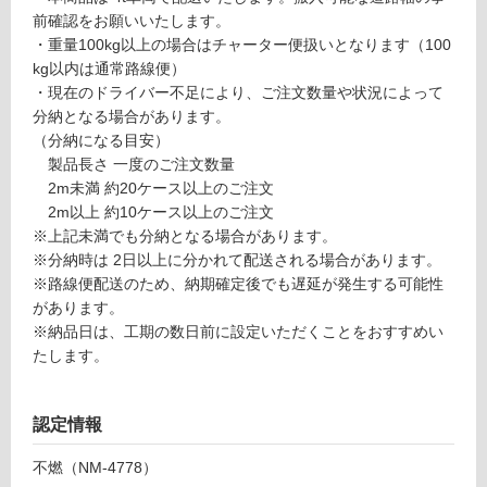
リ
前確認をお願いいたします。
・重量100kg以上の場合はチャーター便扱いとなります（100
kg以内は通常路線便）
ン
・現在のドライバー不足により、ご注文数量や状況によって
分納となる場合があります。
グ
P
（分納になる目安）
A
製品長さ 一度のご注文数量
1
土足・遮
2m未満 約20ケース以上のご注文
3
2m以上 約10ケース以上のご注文
音・床暖
1
※上記未満でも分納となる場合があります。
3
対
※分納時は 2日以上に分かれて配送される場合があります。
9
応
※路線便配送のため、納期確定後でも遅延が発生する可能性
デ
し
があります。
ザ
て
※納品日は、工期の数日前に設定いただくことをおすすめい
イ
い
たします。
ン
る
ウ
対
ォ
認定情報
応
ー
し
ル
不燃（NM-4778）
て
不