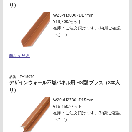
0/
を
り）
ケ
ご
ー
確
W25×H3000×D17mm
ス
認
¥19,700/セット
く
在庫：ご注文頂けます。(納期ご確認
だ
下さい)
さ
い
商品を見る
対
応
し
て
品番：PA15079
デザインウォール不燃パネル用 HS型 ブラス（2本入
い
な
り）
い
W20×H2730×D15mm
¥16,450/セット
在庫：ご注文頂けます。(納期ご確認
下さい)