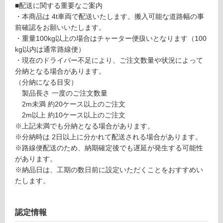
■配送に関する重要なご案内
・本商品は 4t車両で配送いたします。搬入可能な道路幅の事
リ
前確認をお願いいたします。
P
・重量100kg以上の場合はチャーター便扱いとなります（100
ン
A
kg以内は通常路線便）
1
・現在のドライバー不足により、ご注文数量や状況によって
グ
4
分納となる場合があります。
0
（分納になる目安）
7
製品長さ 一度のご注文数量
土足・遮
9
2m未満 約20ケース以上のご注文
音・床暖
デ
2m以上 約10ケース以上のご注文
ザ
対
※上記未満でも分納となる場合があります。
イ
応
※分納時は 2日以上に分かれて配送される場合があります。
ン
し
※路線便配送のため、納期確定後でも遅延が発生する可能性
ウ
て
があります。
ォ
い
※納品日は、工期の数日前に設定いただくことをおすすめい
ー
る
たします。
ル
対
不
応
燃
認定情報
し
パ