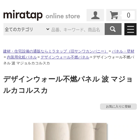
カート
マイページ
商品カテゴリ
建材・住宅設備の通販ならミラタップ（旧サンワカンパニー）
パネル・壁材
内装用化粧パネル
デザインウォール不燃パネル
デザインウォール不燃パ
施工事例
洗面所・水回り
タイル
ネル 波 マジョルカコルスカ
ショールーム
施工事例
法人案件納入事例
デザインウォール不燃パネル 波 マジョ
キッチン
浴室（風呂・
バスルー
ム）・
トイレ
ショールームの
ご案内
東京
ショールーム
ルカコルスカ
ミラタップ
のあるくらし
お客様訪問
インタビュー
ドア（扉）・
建具・玄関
サポート
扉
エクステリア
（外構）
大阪
ショールーム
仙台
ショールーム
店舗・施設事例
お気に入りに登録
その他サービス
ご利用ガイド
初めての方へ
ウッドデッキ
フローリング・
床材
名古屋
ショールーム
京都
ショールーム
ミラタップと
創る家
工事会社紹介
Coziコンシ
よくある質問
お問い合わせ
ASOLIE
ェルジュ
収納
インテリア・
家具
福岡
ショールーム
札幌スマート
ショールー