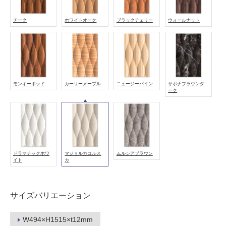
し
て
チーク
ホワイトオーク
ブラックチェリー
ウォールナット
い
る
適
し
て
モンキーポッド
カーリーメープル
ニュージーパイン
サボナブラウンダ
い
ーク
る
が
注
意
が
ドラマチックホワ
マジョルカコルス
ムルシアブラウン
必
イト
カ
要
適
サイズバリエーション
し
て
い
W494×H1515×t12mm