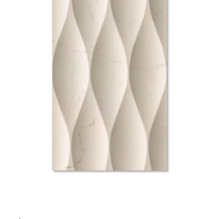
ム
修理お問い合わせ
クレーム公開
自分らしい家づくり
最高のリノベ会社が
みつ
照明
ペット用品
横浜スマート
ショールー
SUVACO
かる
リノベりす
ム
ウェルビーみのお
HDC
説明書・図面検索
水まわり
3年保証
BOX
内装用建材
パネル・壁材
お役立ち情報
住まいの
スタイリング
ロートアイアン
天然石・石材
アイデア
ミラタップ
チャンネル
メンテナンス・
施工材
新商品
オンライン相談