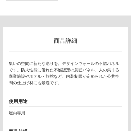
な
い
屋
内
壁・
商品詳細
屋
外
壁・
集いの空間に新たな彩りを。デザインウォールの不燃パネル
浴
です。防火性能に優れた不燃認定の意匠パネル。人の集まる
商業施設やホテル・旅館など、内装制限が定められた公共空
室
間の仕上げ材にも最適です。
壁
使
使用用途
用
可
屋内専用
能
使
用