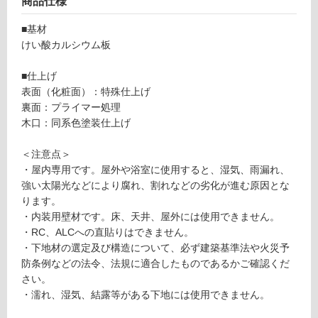
商品仕様
可
■基材
能
けい酸カルシウム板
(寒
冷
■仕上げ
地
表面（化粧面）：特殊仕上げ
以
裏面：プライマー処理
外)
木口：同系色塗装仕上げ
使
用
＜注意点＞
不
・屋内専用です。屋外や浴室に使用すると、湿気、雨漏れ、
可
強い太陽光などにより腐れ、割れなどの劣化が進む原因とな
ります。
・内装用壁材です。床、天井、屋外には使用できません。
・RC、ALCへの直貼りはできません。
フ
・下地材の選定及び構造について、必ず建築基準法や火災予
防条例などの法令、法規に適合したものであるかご確認くだ
ロ
さい。
・濡れ、湿気、結露等がある下地には使用できません。
ー