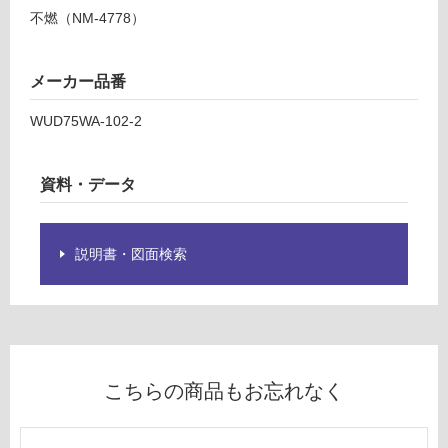
て
ネ
不燃（NM-4778）
い
ル
る
波
が
メーカー品番
マ
制
ジ
限
WUD75WA-102-2
ョ
あ
ル
り
カ
資料・データ
の
コ
為
ル
注
ス
意
説明書・図面検索
カ
が
必
運賃表
要
D
※
商
運
品
こちらの商品もお忘れなく
賃
仕
合
様
計