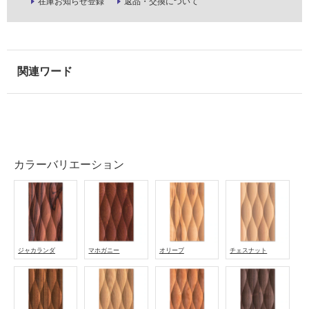
ル
在庫お知らせ登録
返品・交換について
屋
内
床・
屋
外
床・
浴
室
カラーバリエーション
床・
駐
車
場
ジャカランダ
マホガニー
オリーブ
チェスナット
非
常
に
適