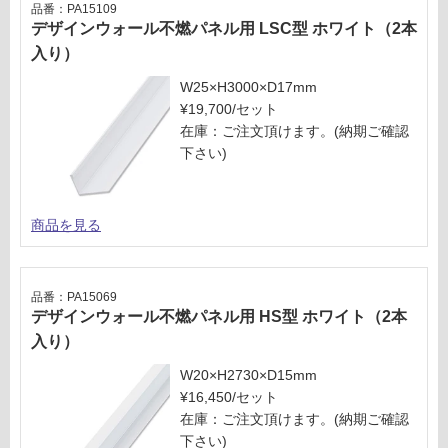
欄
品番：PA15109
:
を
デザインウォール不燃パネル用 LSC型 ホワイト（2本
¥2,
ご
入り）
58
確
0/
W25×H3000×D17mm
認
ケ
¥19,700/セット
く
ー
在庫：ご注文頂けます。(納期ご確認
だ
ス
下さい)
さ
い
対
商品を見る
応
し
て
品番：PA15069
い
デザインウォール不燃パネル用 HS型 ホワイト（2本
な
入り）
い
W20×H2730×D15mm
¥16,450/セット
在庫：ご注文頂けます。(納期ご確認
下さい)