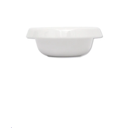
ム
修理お問い合わせ
クレーム公開
自分らしい家づくり
最高のリノベ会社が
みつ
照明
ペット用品
ル
横浜スマート
ショールー
SUVACO
かる
リノベりす
ム
ウェルビーみのお
HDC
説明書・図面検索
水まわり
3年保証
BOX
内装用建材
パネル・壁材
屋
内
お役立ち情報
住まいの
スタイリング
ロートアイアン
天然石・石材
アイデア
床・
屋
ミラタップ
チャンネル
メンテナンス・
施工材
新商品
オンライン相談
外
床・
浴
室
床・
駐
車
場
非
常