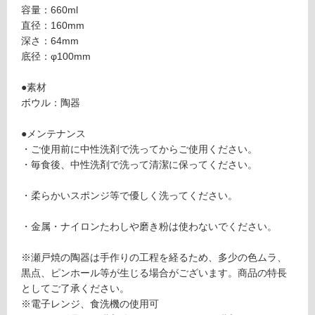
応
容量：660ml
器ボ
し
直径：160mm
ウル
て
深さ：64mm
深型
い
底径：φ100mm
（L・
る
L tal
が
●素材
l・L h
制
ボウル：陶器
ightal
限
l 専
あ
●メンテナンス
用）
り
・ご使用前に中性洗剤で洗ってからご使用ください。
の
・毎食後、中性洗剤で洗って清潔に保ってください。
運賃表
為
G
注
・柔らかいスポンジ等で優しく洗ってください。
意
が
運
・金属・ナイロンたわしや磨き粉は使わないでください。
必
賃
要
合
※瀬戸焼の陶器は手作りの工程を経るため、多少の色ムラ、
※
計
黒点、ピンホール等が生じる場合がございます。商品の特長
商
:
としてご了承ください。
品
¥8
※電子レンジ、食洗機の使用可
仕