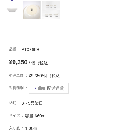
に
適
し
て
い
る
適
PT02689
品番
し
て
¥9,350
/ 個（税込）
い
る
¥9,350/個（税込）
発注単価
が
注
配送運賃
運賃種別
意
が
3～9営業日
納期
必
要
容量 660ml
サイズ
適
1.00個
し
入り数