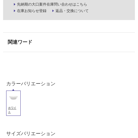
使
先納期の大口案件在庫問い合わせはこちら
用
在庫お知らせ登録
返品・交換について
可
能
(寒
冷
地
以
外)
使
用
不
カラーバリエーション
可
ホワイ
ト
フ
ロ
サイズバリエーション