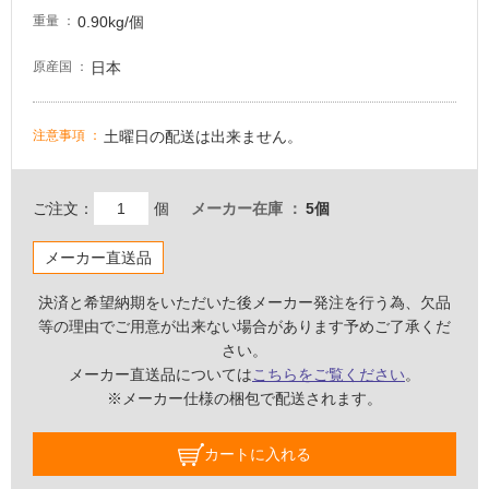
て
0.90kg/個
重量
い
な
日本
原産国
い
屋
土曜日の配送は出来ません。
注意事項
内
壁・
ご注文：
個
メーカー在庫
5個
屋
外
メーカー直送品
壁・
浴
決済と希望納期をいただいた後メーカー発注を行う為、欠品
等の理由でご用意が出来ない場合があります予めご了承くだ
室
さい。
壁
メーカー直送品については
こちらをご覧ください
。
使
※メーカー仕様の梱包で配送されます。
用
可
カートに入れる
能