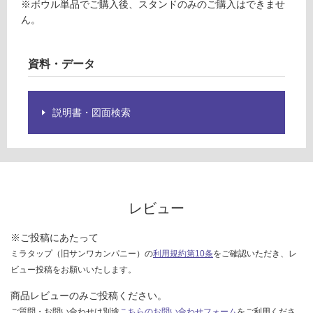
9
※ボウル単品でご購入後、スタンドのみのご購入はできませ
様
0/
ん。
欄
個
を
ご
資料・データ
確
認
く
説明書・図面検索
だ
さ
い
対
応
し
レビュー
て
い
※ご投稿にあたって
な
ミラタップ（旧サンワカンパニー）の
利用規約第10条
をご確認いただき、レ
い
ビュー投稿をお願いいたします。
商品レビューのみご投稿ください。
ご質問・お問い合わせは別途
こちらのお問い合わせフォーム
をご利用くださ