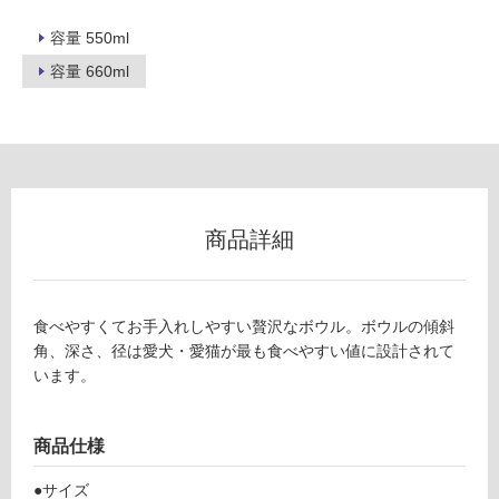
ー
容量 550ml
容量 660ml
リ
ン
グ
商品詳細
土足・遮
P
音・床暖
T
対
0
食べやすくてお手入れしやすい贅沢なボウル。ボウルの傾斜
応
2
角、深さ、径は愛犬・愛猫が最も食べやすい値に設計されて
し
6
います。
て
8
い
9
る
商品仕様
Food
Stan
対
●サイズ
d 陶