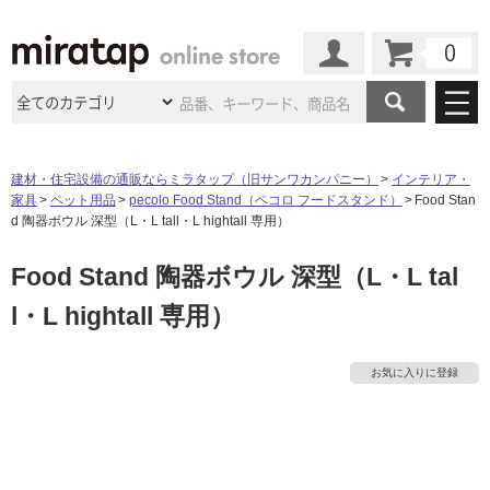
カート
マイページ
商品カテゴリ
建材・住宅設備の通販ならミラタップ（旧サンワカンパニー）
インテリア・
家具
ペット用品
pecolo Food Stand（ペコロ フードスタンド）
Food Stan
施工事例
洗面所・水回り
タイル
d 陶器ボウル 深型（L・L tall・L hightall 専用）
ショールーム
施工事例
法人案件納入事例
Food Stand 陶器ボウル 深型（L・L tal
キッチン
浴室（風呂・
バスルー
ム）・
トイレ
ショールームの
ご案内
東京
ショールーム
l・L hightall 専用）
ミラタップ
のあるくらし
お客様訪問
インタビュー
ドア（扉）・
建具・玄関
サポート
扉
エクステリア
（外構）
大阪
ショールーム
仙台
ショールーム
店舗・施設事例
お気に入りに登録
その他サービス
ご利用ガイド
初めての方へ
ウッドデッキ
フローリング・
床材
名古屋
ショールーム
京都
ショールーム
タ
ミラタップと
創る家
工事会社紹介
Coziコンシ
よくある質問
お問い合わせ
ASOLIE
ェルジュ
収納
インテリア・
家具
福岡
ショールーム
札幌スマート
ショールー
イ