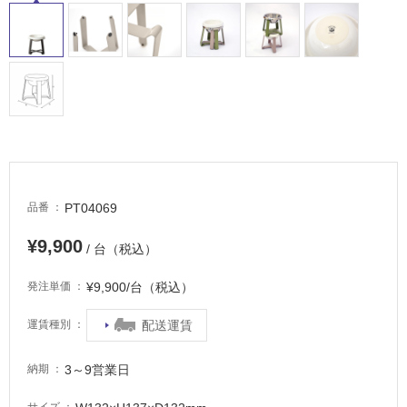
床・
駐
車
場
非
常
に
適
し
PT04069
品番
て
い
¥9,900
/ 台（税込）
る
適
¥9,900/台（税込）
発注単価
し
配送運賃
運賃種別
て
い
る
3～9営業日
納期
が
注