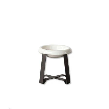
ム
修理お問い合わせ
クレーム公開
自分らしい家づくり
最高のリノベ会社が
みつ
照明
ペット用品
横浜スマート
ショールー
SUVACO
かる
リノベりす
ム
ウェルビーみのお
HDC
説明書・図面検索
水まわり
3年保証
BOX
内装用建材
パネル・壁材
タ
お役立ち情報
住まいの
スタイリング
ロートアイアン
天然石・石材
アイデア
イ
ミラタップ
チャンネル
メンテナンス・
施工材
新商品
オンライン相談
ル
屋
内
床・
屋
外
床・
浴
室