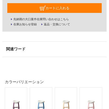
室
カートに入れる
壁
使
先納期の大口案件在庫問い合わせはこちら
用
在庫お知らせ登録
返品・交換について
可
能
使
用
可
能
(寒
冷
地
以
カラーバリエーション
外)
使
用
不