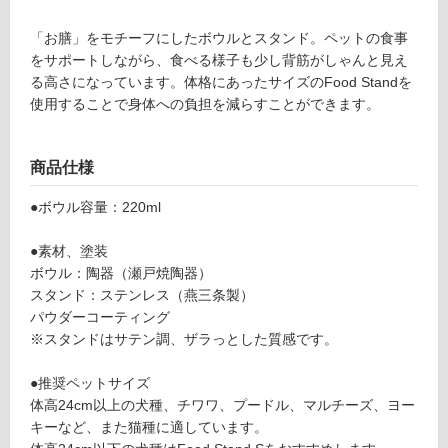
対
F
応
o
「お膳」をモチーフにしたボウルとスタンド。ペットの食事
し
o
をサポートしながら、食べる様子も少し背筋がしゃんと見え
て
d
る高さになっています。体格にあったサイズのFood Standを
い
St
使用することで身体への負担を減らすことができます。
る
a
n
対
d
応
商品仕様
S
し
ta
●ボウル容量：220ml
て
ll
い
シ
●素材、塗装
る
ャ
ボウル：陶器（瀬戸焼陶器）
が
ド
スタンド：ステンレス（燕三条製）
制
ー
パウダーコーティング
限
グ
※スタンドはサテン調、ザラっとした質感です。
あ
レ
り
ー
●推奨ペットサイズ
の
陶
体高24cm以上の犬種、チワワ、プードル、マルチーズ、ヨー
為
器
キーなど、また猫種に適しています。
注
浅