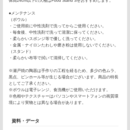
体高24cm以下の犬種はFood Stand Sをおすすめします。
意
型
が
●メンテナンス
必
運賃表
（ボウル）
要
G
・ご使用前に中性洗剤で洗ってからご使用ください。
※
・毎食後、中性洗剤で洗って清潔に保ってください。
商
・柔らかいスポンジ等で優しく洗ってください。
品
運
・金属・ナイロンたわしや磨き粉は使用しないでください。
仕
賃
（スタンド）
様
合
・柔らかい布等で拭いて清掃してください。
欄
計
を
:
※瀬戸焼の陶器は手作りの工程を経るため、多少の色ムラ、
ご
¥8
黒点、ピンホール等が生じる場合がございます。商品の特長
確
9
としてご了承ください。
認
0/
※ボウルは電子レンジ、食洗機がご使用いただけます。
く
台
※色相やテクスチャーはパソコンやスマートフォンの画質環
だ
境により実物とは異なる場合があります。
さ
い
対
資料・データ
応