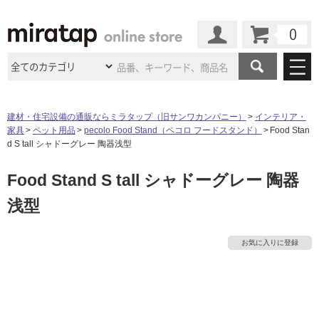
カート
マイページ
商品カテゴリ
建材・住宅設備の通販ならミラタップ（旧サンワカンパニー）
インテリア・
家具
ペット用品
pecolo Food Stand（ペコロ フードスタンド）
Food Stan
施工事例
洗面所・水回り
タイル
d S tall シャドーグレー 陶器浅型
ショールーム
施工事例
法人案件納入事例
Food Stand S tall シャドーグレー 陶器
キッチン
浴室（風呂・
バスルー
ム）・
トイレ
ショールームの
ご案内
東京
ショールーム
浅型
ミラタップ
のあるくらし
お客様訪問
インタビュー
ドア（扉）・
建具・玄関
サポート
扉
エクステリア
（外構）
大阪
ショールーム
仙台
ショールーム
店舗・施設事例
お気に入りに登録
その他サービス
ご利用ガイド
初めての方へ
ウッドデッキ
フローリング・
床材
名古屋
ショールーム
京都
ショールーム
ミラタップと
創る家
工事会社紹介
Coziコンシ
よくある質問
お問い合わせ
ASOLIE
ェルジュ
収納
インテリア・
家具
福岡
ショールーム
札幌スマート
ショールー