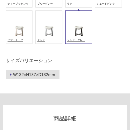
可
ディープマゼンタ
ブルーグレー
ラテ
シェードピンク
フ
ロ
ソフトトープ
クレイ
シャドーグレー
ー
サイズバリエーション
リ
W132×H137×D132mm
ン
P
T
グ
0
4
土足・遮
0
商品詳細
6
音・床暖
9