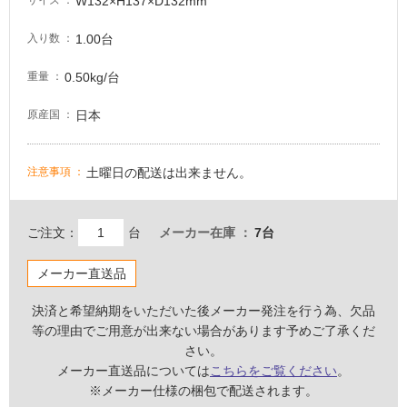
W132×H137×D132mm
サイズ
意
が
1.00台
入り数
必
0.50kg/台
重量
要
適
日本
原産国
し
て
い
土曜日の配送は出来ません。
注意事項
な
い
ご注文：
台
メーカー在庫
7台
屋
メーカー直送品
内
壁・
決済と希望納期をいただいた後メーカー発注を行う為、欠品
屋
等の理由でご用意が出来ない場合があります予めご了承くだ
外
さい。
メーカー直送品については
こちらをご覧ください
。
壁・
※メーカー仕様の梱包で配送されます。
浴