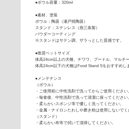
能
認
●ボウル容量：320ml
(寒冷地
く
以外)
だ
●素材、塗装
さ
ボウル：陶器（瀬戸焼陶器）
使用不
い
スタンド：ステンレス（燕三条製）
可
パウダーコーティング
P
対
※スタンドはサテン調、ザラっとした質感です。
T
応
0
し
●推奨ペットサイズ
4
て
体高24cm以上の犬種、チワワ、プードル、マルチ
0
い
体高24cm以下の犬種はFood Stand Sをおすすめ
7
な
9
い
●メンテナンス
F
（ボウル）
o
・ご使用前に中性洗剤で洗ってからご使用ください
o
・毎食後、中性洗剤で洗って清潔に保ってください
d
・柔らかいスポンジ等で優しく洗ってください。
St
・金属・ナイロンたわしや磨き粉は使用しないでく
a
（スタンド）
n
・柔らかい布等で拭いて清掃してください。
d