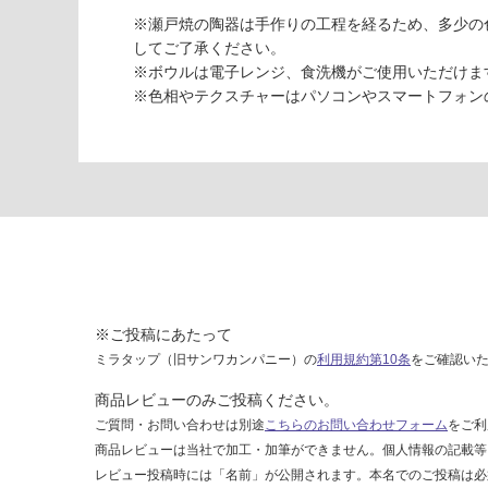
S
※瀬戸焼の陶器は手作りの工程を経るため、多少の
ta
してご了承ください。
ll
※ボウルは電子レンジ、食洗機がご使用いただけま
シ
※色相やテクスチャーはパソコンやスマートフォン
ャ
ド
ー
グ
レ
ー
陶
器
深
型
※ご投稿にあたって
ミラタップ（旧サンワカンパニー）の
利用規約第10条
をご確認い
運賃表
G
商品レビューのみご投稿ください。
ご質問・お問い合わせは別途
こちらのお問い合わせフォーム
をご利
運
商品レビューは当社で加工・加筆ができません。個人情報の記載等
賃
レビュー投稿時には「名前」が公開されます。本名でのご投稿は必