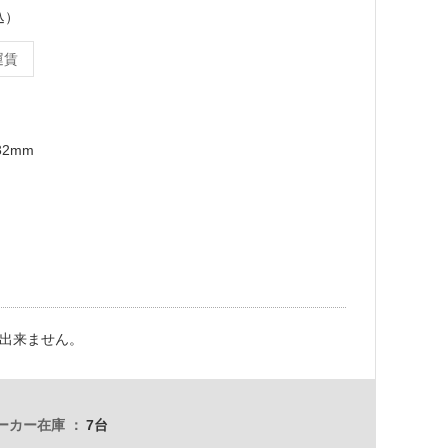
込）
運賃
32mm
出来ません。
ーカー在庫
7台