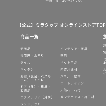
平日 9：30～17：00
【公式】ミラタップ オンラインストアTOP
商品一覧
新商品
インテリア・家具
洗面所・水回り
照明
タイル
ペット用品
キッチン
内装用建材
浴室（風呂・バスル
パネル・壁材
ーム）・トイレ
ロートアイアン
ドア（扉）・建具・
天然石・石材
玄関扉
メンテナンス・施工材
エクステリア（外構）
ウッドデッキ