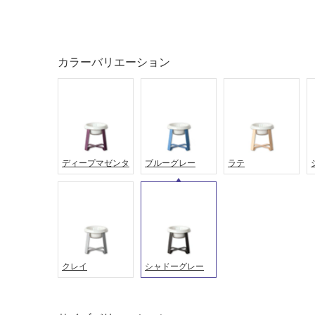
タイル
フローリ
ング
屋内床・
屋外床・
カラーバリエーション
土足・遮
浴室床・
音・床暖
駐車場
対
非
応
常
し
に
て
ディープマゼンタ
ブルーグレー
ラテ
適
い
し
る
て
い
対
る
応
し
適
て
し
クレイ
シャドーグレー
い
て
る
い
が
る