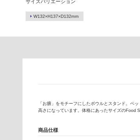
サイズバリエーション
制
が
限
注
W132×H137×D132mm
あ
意
り
が
の
必
為
要
注
適
意
し
が
て
必
い
要
な
※
い
商
屋内壁・屋外
品
壁・浴室壁
仕
「お膳」をモチーフにしたボウルとスタンド。ペッ
様
使用可
高さになっています。体格にあったサイズのFood 
欄
能
を
ご
商品仕様
使用可
確