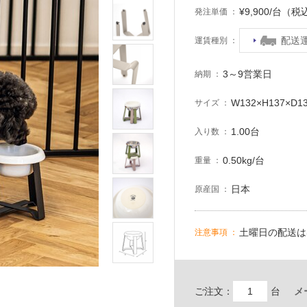
¥9,900/台（税
発注単価
配送
運賃種別
3～9営業日
納期
W132×H137×D1
サイズ
1.00台
入り数
0.50kg/台
重量
日本
原産国
土曜日の配送は
注意事項
ご注文：
台
メ