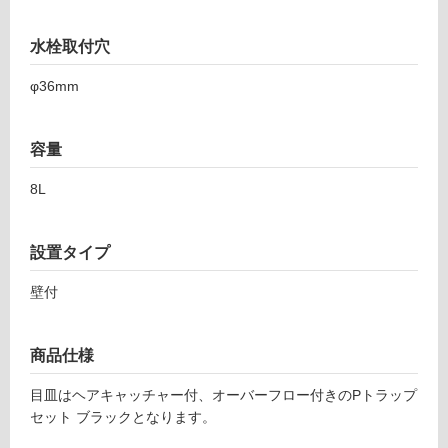
外
R
壁・
E
水栓取付穴
T
浴
φ36mm
6
室
0
壁
W
容量
P
使
B
用
8L
K
可
レ
能
ッ
設置タイプ
使
タ
用
ン
壁付
可
ゴ
能
ロ
(寒
洗
商品仕様
冷
面
地
目皿はヘアキャッチャー付、オーバーフロー付きのPトラップ
ホ
以
セット ブラックとなります。
ワ
外)
イ