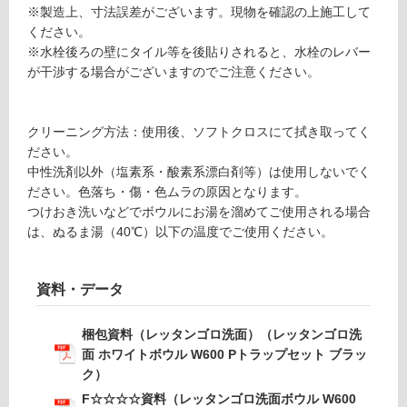
※製造上、寸法誤差がございます。現物を確認の上施工して
ト
使
ください。
ボ
用
※水栓後ろの壁にタイル等を後貼りされると、水栓のレバー
ウ
不
が干渉する場合がございますのでご注意ください。
ル
可
W
6
クリーニング方法：使用後、ソフトクロスにて拭き取ってく
0
ださい。
0
フ
中性洗剤以外（塩素系・酸素系漂白剤等）は使用しないでく
P
ださい。色落ち・傷・色ムラの原因となります。
ト
ロ
つけおき洗いなどでボウルにお湯を溜めてご使用される場合
ラ
は、ぬるま湯（40℃）以下の温度でご使用ください。
ッ
ー
プ
セ
リ
資料・データ
ッ
ト
ン
ブ
梱包資料（レッタンゴロ洗面）（レッタンゴロ洗
ラ
面 ホワイトボウル W600 Pトラップセット ブラッ
ッ
ク）
グ
ク
F☆☆☆☆資料（レッタンゴロ洗面ボウル W600