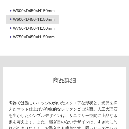
床・
W600×D450×H150mm
浴
W600×D450×H150mm
室
床・
W750×D450×H150mm
駐
W750×D450×H150mm
車
場
非
常
に
商品詳細
適
し
て
い
陶器では難しいエッジの効いたスクエアな形状と、光沢を抑
る
えたマット仕上げが印象的なレッタンゴロ洗面。人工大理石
適
を生かしたシンプルデザインは、サニタリー空間に上品な印
し
象を与えます。また、継ぎ目のないデザインは、すき間に汚
て
れがたまりにくく、お手入れも簡単です。同シリーズのレッ