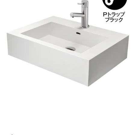
ム
修理お問い合わせ
クレーム公開
自分らしい家づくり
最高のリノベ会社が
みつ
照明
ペット用品
横浜スマート
ショールー
SUVACO
かる
リノベりす
ム
ウェルビーみのお
HDC
説明書・図面検索
水まわり
3年保証
BOX
内装用建材
パネル・壁材
お役立ち情報
住まいの
スタイリング
ロートアイアン
天然石・石材
アイデア
ミラタップ
チャンネル
メンテナンス・
施工材
新商品
オンライン相談