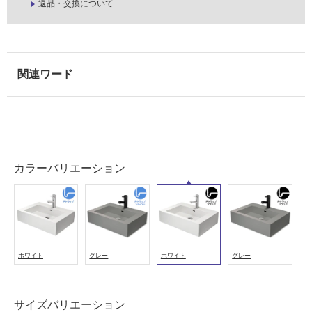
返品・交換について
タ
イ
カラーバリエーション
ル
屋
内
ホワイト
グレー
ホワイト
グレー
床・
屋
サイズバリエーション
外