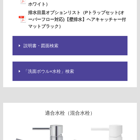
-
ホワイト）
土足・遮
W
排水目皿オプションリスト（Pトラップセット(オ
音・床暖
A
ーバーフロー対応)【壁排水】ヘアキャッチャー付
1
対
マットブラック）
2
応
1
し
0
説明書・図面検索
て
1
い
レ
る
ッ
対
「洗面ボウル×水栓」検索
タ
応
ン
し
ゴ
て
ロ
い
洗
る
面
が
適合水栓（混合水栓）
ボ
制
ウ
限
ル
あ
W
り