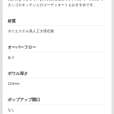
い
タンゴロキッチンとのコーディネートもおすすめです。
る
が
注
材質
意
ポリエステル系人工大理石製
が
必
要
オーバーフロー
適
し
あり
て
い
ボウル深さ
な
い
110mm
屋
内
ポップアップ開口
壁・
なし
屋