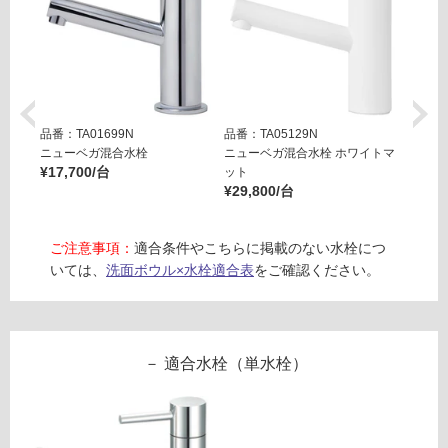
6
の
0
為
0
注
ホ
意
ワ
が
イ
必
品番：TA01699N
品番：TA05129N
品番：T
ト
要
ニューベガ混合水栓
ニューベガ混合水栓 ホワイトマ
ニュー
¥17,700/台
ット
ット
※
運賃表
¥29,800/台
¥29,8
商
E
品
W
仕
ご注意事項：
適合条件やこちらに掲載のない水栓につ
A
様
いては、
洗面ボウル×水栓適合表
をご確認ください。
0
欄
0
を
3
ご
5
確
1
適合水栓（単水栓）
認
P
く
Pト
だ
ラッ
さ