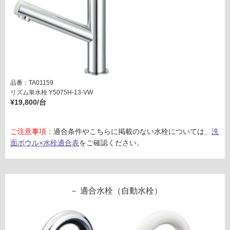
プセ
い
ット
対
(オ
応
ーバ
し
ーフ
て
ロー
い
対
な
応)
品番：TA01159
い
【壁
リズム単水栓 Y5075H-13-VW
¥19,800/台
排
水】
ヘア
ご注意事項：
適合条件やこちらに掲載のない水栓については、
洗
キャ
面ボウル×水栓適合表
をご確認ください。
ッチ
ャー
付
マッ
適合水栓（自動水栓）
トブ
ラッ
ク