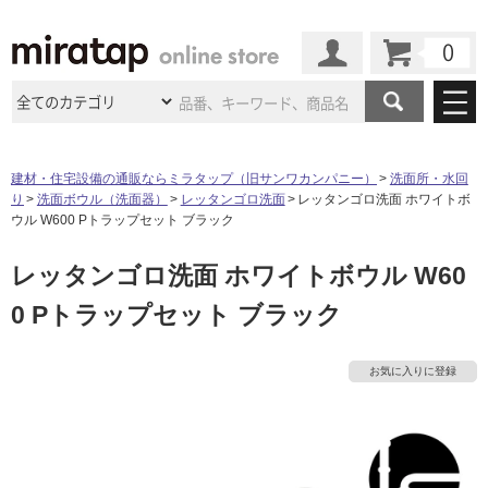
カート
マイページ
商品カテゴリ
建材・住宅設備の通販ならミラタップ（旧サンワカンパニー）
洗面所・水回
り
洗面ボウル（洗面器）
レッタンゴロ洗面
レッタンゴロ洗面 ホワイトボ
施工事例
洗面所・水回り
タイル
ウル W600 Pトラップセット ブラック
ショールーム
施工事例
法人案件納入事例
レッタンゴロ洗面 ホワイトボウル W60
キッチン
浴室（風呂・
バスルー
ム）・
トイレ
ショールームの
ご案内
東京
ショールーム
0 Pトラップセット ブラック
ミラタップ
のあるくらし
お客様訪問
インタビュー
ドア（扉）・
建具・玄関
サポート
扉
エクステリア
（外構）
大阪
ショールーム
仙台
ショールーム
店舗・施設事例
お気に入りに登録
その他サービス
ご利用ガイド
初めての方へ
ウッドデッキ
フローリング・
床材
名古屋
ショールーム
京都
ショールーム
ミラタップと
創る家
工事会社紹介
Coziコンシ
よくある質問
お問い合わせ
ASOLIE
ェルジュ
収納
インテリア・
家具
福岡
ショールーム
札幌スマート
ショールー