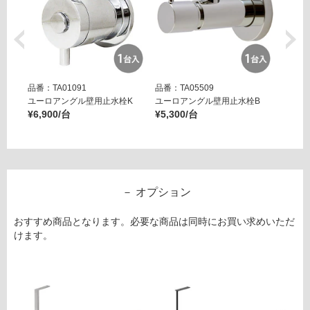
品番：TA01091
品番：TA05509
品番：T
ユーロアングル壁用止水栓K
ユーロアングル壁用止水栓B
壁用ア
¥6,900/台
¥5,300/台
ー ブ
¥14,8
オプション
おすすめ商品となります。必要な商品は同時にお買い求めいただ
けます。