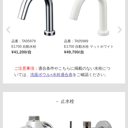
運賃表
F
運
賃
合
品番：TA05979
品番：TA05989
品番：T
計
E1700 自動水栓
E1700 自動水栓 マットホワイト
E170
:
¥41,200/台
¥49,700/台
¥49,7
¥2,
79
ご注意事項：
適合条件やこちらに掲載のない水栓につ
0/
いては、
洗面ボウル×水栓適合表
をご確認ください。
セ
ッ
ト
止水栓