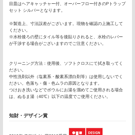
(寒
目皿はヘアキャッチャー付、オーバーフロー付きのPトラップ
洗
冷
セット シルバーとなります。
面
地
ホ
以
※製造上、寸法誤差がございます。現物を確認の上施工して
ワ
外)
ください。
イ
※水栓後ろの壁にタイル等を後貼りされると、水栓のレバー
ト
使
が干渉する場合がございますのでご注意ください。
ボ
用
ウ
不
ル
可
クリーニング方法：使用後、ソフトクロスにて拭き取ってく
W
ださい。
7
中性洗剤以外（塩素系・酸素系漂白剤等）は使用しないでく
5
ださい。色落ち・傷・色ムラの原因となります。
0
フ
つけおき洗いなどでボウルにお湯を溜めてご使用される場合
P
は、ぬるま湯（40℃）以下の温度でご使用ください。
ト
ロ
ラ
ッ
ー
知財・デザイン賞
プ
セ
リ
ッ