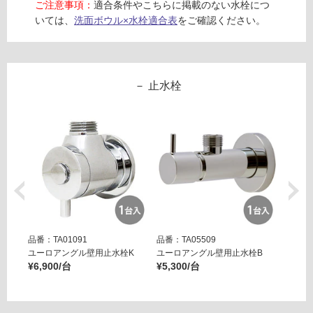
ご注意事項：
適合条件やこちらに掲載のない水栓につ
いては、
洗面ボウル×水栓適合表
をご確認ください。
止水栓
品番：TA01091
品番：TA05509
品番：T
ユーロアングル壁用止水栓K
ユーロアングル壁用止水栓B
壁用ア
¥6,900/台
¥5,300/台
ー ブ
¥14,8