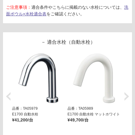
シル
ご注意事項：
適合条件やこちらに掲載のない水栓については、
洗
バー
面ボウル×水栓適合表
をご確認ください。
運賃表
F
適合水栓（自動水栓）
運
賃
合
計
:
¥2,
79
0/
セ
ッ
品番：TA05979
品番：TA05989
品番：T
ト
E1700 自動水栓
E1700 自動水栓 マットホワイト
E170
¥41,200/台
¥49,700/台
¥49,7