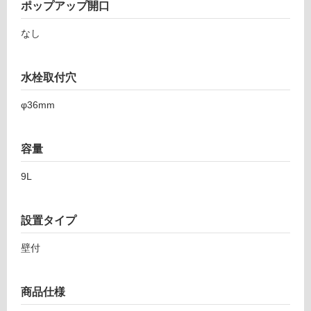
ポップアップ開口
屋
なし
内
壁・
屋
水栓取付穴
外
φ36mm
壁・
R
浴
E
室
容量
T
壁
7
9L
5
使
W
用
P
可
設置タイプ
レ
能
ッ
壁付
使
タ
用
ン
可
ゴ
商品仕様
能
ロ