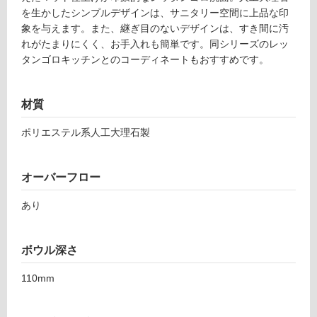
い
を生かしたシンプルデザインは、サニタリー空間に上品な印
る
象を与えます。また、継ぎ目のないデザインは、すき間に汚
適
れがたまりにくく、お手入れも簡単です。同シリーズのレッ
し
タンゴロキッチンとのコーディネートもおすすめです。
て
い
る
材質
が
ポリエステル系人工大理石製
注
意
が
オーバーフロー
必
要
あり
適
し
て
ボウル深さ
い
110mm
な
い