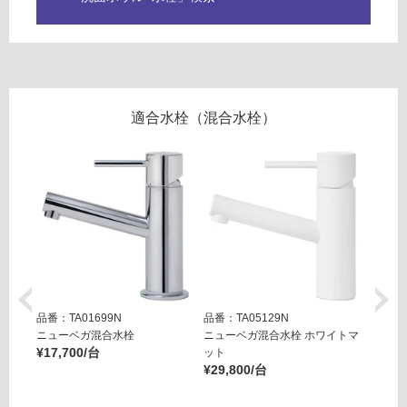
面
が
ボ
制
ウ
限
ル
あ
W
り
7
の
適合水栓（混合水栓）
5
為
0
注
ホ
意
ワ
が
イ
必
ト
要
※
運賃表
商
E
品
W
仕
品番：TA01699N
品番：TA05129N
品番：T
A
様
ニューベガ混合水栓
ニューベガ混合水栓 ホワイトマ
ニュー
0
¥17,700/台
ット
ット
欄
0
¥29,800/台
¥29,8
を
2
ご