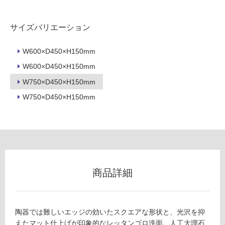
内
床・
サイズバリエーション
屋
外
W600×D450×H150mm
床・
W600×D450×H150mm
浴
W750×D450×H150mm
室
W750×D450×H150mm
床・
駐
車
場
非
常
商品詳細
に
適
し
陶器では難しいエッジの効いたスクエアな形状と、光沢を抑
て
えたマット仕上げが印象的なレッタンゴロ洗面。人工大理石