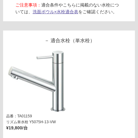
4
確
ご注意事項：
適合条件やこちらに掲載のない水栓につ
2
認
いては、
洗面ボウル×水栓適合表
をご確認ください。
P
く
Pト
だ
ラッ
さ
プセ
い
適合水栓（単水栓）
ット
対
(オ
応
ーバ
し
ーフ
て
ロー
い
対
な
応)
い
【壁
排
水】
ヘア
キャ
品番：TA01159
ッチ
リズム単水栓 Y5075H-13-VW
¥19,800/台
ャー
付