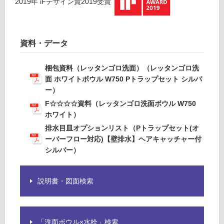
2019
年
iFデザイン賞2019
受賞
ト
ン
シ
ル
バ
グ
資料・データ
ー
-
土足・遮
梱包資料（レッタンゴロ洗面）（レッタンゴロ洗
W
音・床暖
面 ホワイトボウル W750 Pトラップセット シルバ
A
ー）
1
対
F☆☆☆☆資料（レッタンゴロ洗面ボウル W750
2
応
ホワイト）
1
し
1
排水目皿オプションリスト（Pトラップセット(オ
て
1
ーバーフロー対応)【壁排水】ヘアキャッチャー付
い
レ
シルバー）
る
ッ
対
タ
応
説明書・図面検索
ン
し
ゴ
て
ロ
い
洗
る
「洗面ボウル×水栓」検索