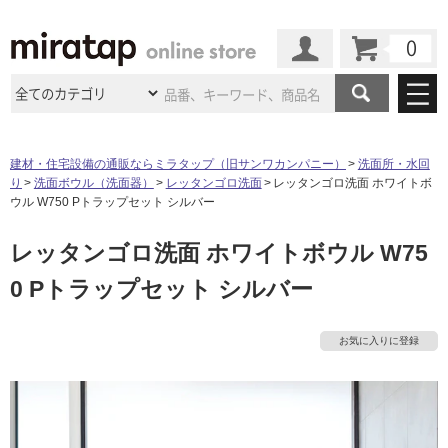
カート
マイページ
商品カテゴリ
建材・住宅設備の通販ならミラタップ（旧サンワカンパニー）
洗面所・水回
り
洗面ボウル（洗面器）
レッタンゴロ洗面
レッタンゴロ洗面 ホワイトボ
施工事例
洗面所・水回り
タイル
ウル W750 Pトラップセット シルバー
ショールーム
施工事例
法人案件納入事例
レッタンゴロ洗面 ホワイトボウル W75
キッチン
浴室（風呂・
バスルー
ム）・
トイレ
ショールームの
ご案内
東京
ショールーム
0 Pトラップセット シルバー
ミラタップ
のあるくらし
お客様訪問
インタビュー
ドア（扉）・
建具・玄関
サポート
扉
エクステリア
（外構）
大阪
ショールーム
仙台
ショールーム
店舗・施設事例
お気に入りに登録
その他サービス
ご利用ガイド
初めての方へ
ウッドデッキ
フローリング・
床材
名古屋
ショールーム
京都
ショールーム
ミラタップと
創る家
工事会社紹介
Coziコンシ
よくある質問
お問い合わせ
ASOLIE
ェルジュ
収納
インテリア・
家具
福岡
ショールーム
札幌スマート
ショールー