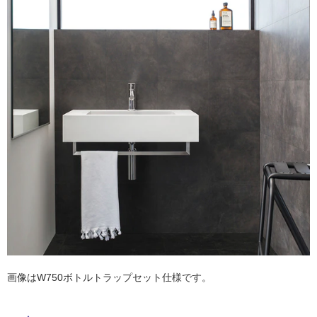
ム
修理お問い合わせ
クレーム公開
自分らしい家づくり
最高のリノベ会社が
みつ
照明
ペット用品
横浜スマート
ショールー
SUVACO
かる
リノベりす
ム
ウェルビーみのお
HDC
説明書・図面検索
水まわり
3年保証
BOX
内装用建材
パネル・壁材
お役立ち情報
住まいの
スタイリング
ロートアイアン
天然石・石材
アイデア
ミラタップ
チャンネル
メンテナンス・
施工材
新商品
オンライン相談
画像はW750ボトルトラップセット仕様です。