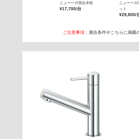
ニューベガ混合水栓
ニューベガ
ト
¥17,700/台
ット
¥29,800/
運賃表
E
ご注意事項：
適合条件やこちらに掲載
W
A
0
0
3
5
1
P
Pト
ラッ
プセ
ット
(オ
ーバ
ーフ
ロー