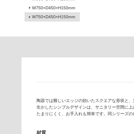
対
非
W750×D450×H150mm
応
常
W750×D450×H150mm
し
に
て
適
い
し
る
て
い
対
る
応
し
適
て
し
い
て
る
い
が
る
制
が
陶器では難しいエッジの効いたスクエアな形状と、
限
注
R
生かしたシンプルデザインは、サニタリー空間に上
あ
意
E
たまりにくく、お手入れも簡単です。同シリーズの
り
が
T
の
必
7
為
要
5
材質