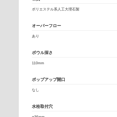
注
W
適
意
ポリエステル系人工大理石製
P
し
が
B
て
必
K
い
要
オーバーフロー
レ
な
※
ッ
い
商
あり
タ
屋内壁・屋外
品
ン
壁・浴室壁
仕
ゴ
様
ボウル深さ
使用可
ロ
欄
能
洗
110mm
を
面
ご
ホ
使用可
確
ワ
ポップアップ開口
能
認
イ
(寒冷地
く
ト
なし
以外)
だ
ボ
さ
使用不
ウ
い
水栓取付穴
可
ル
対
W
φ36mm