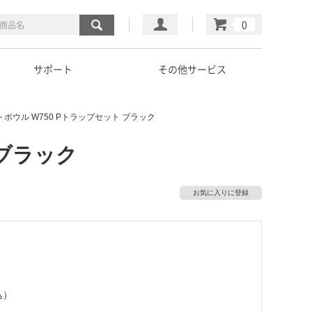
マイページ
カート
サポート
その他サービス
ボウル W750 Pトラップセット ブラック
 ブラック
お気に入りに登録
込）