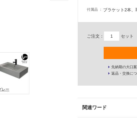
ブラケット2本、
付属品
ご注文：
セット
先納期の大口案
返品・交換につ
グレー