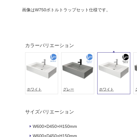
画像はW750ボトルトラップセット仕様です。
カラーバリエーション
ホワイト
グレー
ホワイト
タイル
フローリ
ング
屋内床・
サイズバリエーション
屋外床・
土足・遮
浴室床・
W600×D450×H150mm
音・床暖
駐車場
W600×D450×H150mm