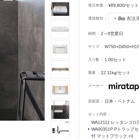
¥89,800/セ
発注単価
配送
運賃種別
2～8営業日
納期
W750×D450×H1
サイズ
1.00セット
入り数
22.11kg/セット
重量
メーカー
日本・ベトナム
原産国
セット内容
WA12111 レッタンゴロ
WA00351P Pトラ
付 マットブラック ×1