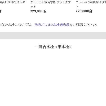
混合水栓 ホワイトマ
ニューベガ混合水栓 ブラックマ
ニューベガ混合水栓 グ
ット
ト
台
¥29,800/台
¥29,800/台
のない水栓については、
洗面ボウル×水栓適合表
をご確認ください。
適合水栓（単水栓）