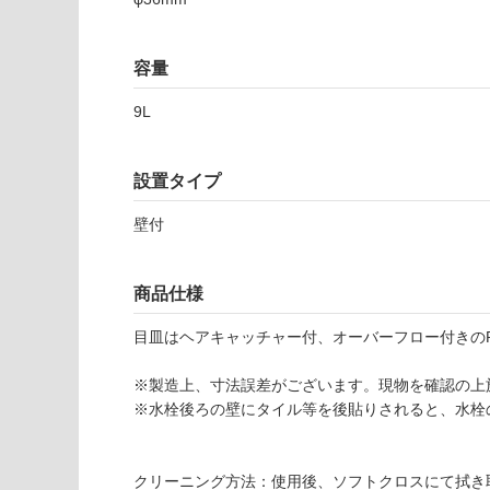
応
7
し
5
て
0
容量
い
P
な
ト
9L
い
ラ
ッ
プ
設置タイプ
セ
ッ
壁付
ト
ブ
商品仕様
ラ
ッ
目皿はヘアキャッチャー付、オーバーフロー付きの
ク
-
※製造上、寸法誤差がございます。現物を確認の上
W
※水栓後ろの壁にタイル等を後貼りされると、水栓
A
1
2
クリーニング方法：使用後、ソフトクロスにて拭き