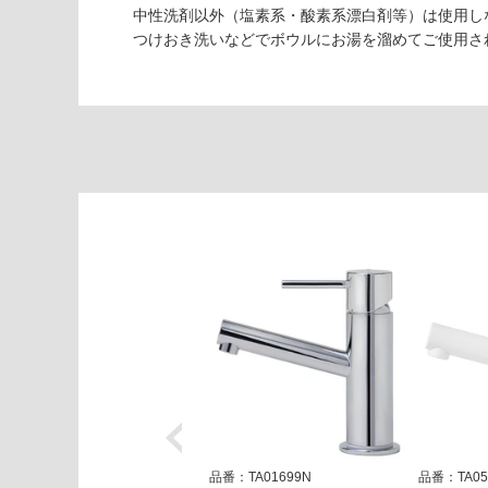
1
中性洗剤以外（塩素系・酸素系漂白剤等）は使用し
1
つけおき洗いなどでボウルにお湯を溜めてご使用さ
1
レ
ッ
タ
ン
ゴ
ロ
洗
面
ボ
ウ
ル
W
7
5
0
ホ
ワ
品番：TA01699N
品番：TA05
イ