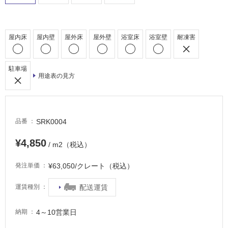
適
し
て
い
屋内床
屋内壁
屋外床
屋外壁
浴室床
浴室壁
耐凍害
る
が
注
駐車場
用途表の見方
意
が
必
要
SRK0004
品番
適
し
¥4,850
/ m2（税込）
て
い
¥63,050/クレート（税込）
発注単価
な
い
配送運賃
運賃種別
屋
4～10営業日
納期
内