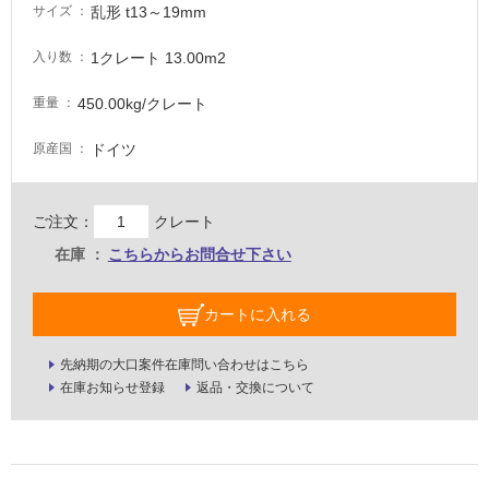
乱形 t13～19mm
サイズ
壁・
屋
1クレート 13.00m2
入り数
外
450.00kg/クレート
重量
壁・
浴
ドイツ
原産国
室
壁
ご注文：
クレート
使
在庫
こちらからお問合せ下さい
用
可
能
カートに入れる
使
用
先納期の大口案件在庫問い合わせはこちら
可
在庫お知らせ登録
返品・交換について
能
(寒
冷
地