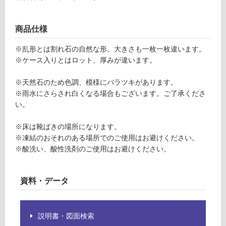
グ
S
商品仕様
R
土足・遮
K
※乱形とは割れ石の自然な形。大きさも一枚一枚違います。
音・床暖
0
※ケース入りとはロット、厚みが違います。
0
対
0
応
※天然石のため色調、模様にバラツキがあります。
4
し
※雨水にさらされ白くなる場合もございます。ご了承くださ
ソ
て
い。
ル
い
ン
る
※床は靴ばきの場所になります。
ホ
※凍結のおそれのある場所でのご使用はお避けください。
対
ー
※酸洗い、酸性洗剤のご使用はお避けください。
応
フ
し
ェ
て
ン
資料・データ
い
乱
る
形
が
石
説明書・図面検索
制