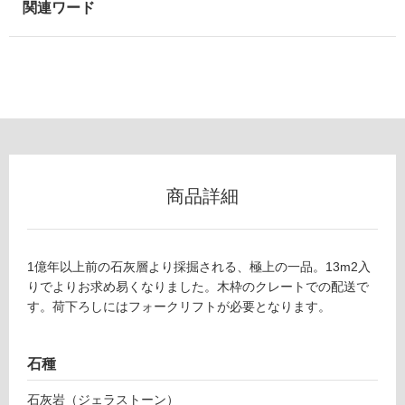
以
外)
使
用
不
可
商品詳細
フ
ロ
1億年以上前の石灰層より採掘される、極上の一品。13m2入
りでよりお求め易くなりました。木枠のクレートでの配送で
ー
す。荷下ろしにはフォークリフトが必要となります。
リ
石種
ン
石灰岩（ジェラストーン）