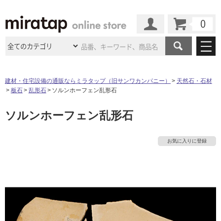
カート
マイページ
商品カテゴリ
建材・住宅設備の通販ならミラタップ（旧サンワカンパニー）
天然石・石材
板石
乱形石
ソルンホーフェン乱形石
施工事例
洗面所・水回り
タイル
ソルンホーフェン乱形石
ショールーム
タ
施工事例
法人案件納入事例
キッチン
浴室（風呂・
バスルー
ム）・
トイレ
ショールームの
ご案内
東京
ショールーム
イ
お気に入りに登録
ミラタップ
のあるくらし
お客様訪問
インタビュー
ドア（扉）・
建具・玄関
サポート
扉
エクステリア
（外構）
大阪
ショールーム
仙台
ショールーム
ル
店舗・施設事例
その他サービス
ご利用ガイド
初めての方へ
ウッドデッキ
フローリング・
床材
名古屋
ショールーム
京都
ショールーム
屋
ミラタップと
創る家
工事会社紹介
Coziコンシ
よくある質問
お問い合わせ
内
ASOLIE
ェルジュ
収納
インテリア・
家具
福岡
ショールーム
札幌スマート
ショールー
床・