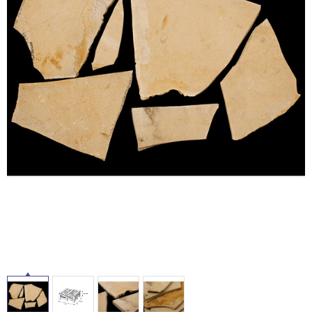
ム
修理お問い合わせ
クレーム公開
屋
自分らしい家づくり
最高のリノベ会社が
みつ
照明
ペット用品
横浜スマート
ショールー
外
SUVACO
かる
リノベりす
ム
ウェルビーみのお
HDC
説明書・図面検索
水まわり
3年保証
床・
BOX
内装用建材
パネル・壁材
浴
お役立ち情報
住まいの
スタイリング
室
ロートアイアン
天然石・石材
アイデア
床・
ミラタップ
チャンネル
駐
メンテナンス・
施工材
新商品
オンライン相談
車
場
非
常
に
適
し
て
い
る