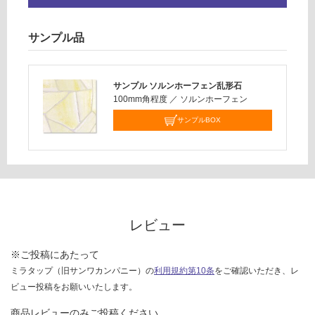
限
要確認
あ
り
サンプル品
運
の
賃
為
合
注
サンプル ソルンホーフェン乱形石
計
意
100mm角程度
／
ソルンホーフェン
:
が
サンプルBOX
¥0/
必
ク
要
レ
※
ー
商
ト
品
仕
様
レビュー
欄
を
※ご投稿にあたって
ご
ミラタップ（旧サンワカンパニー）の
利用規約第10条
をご確認いただき、レ
確
ビュー投稿をお願いいたします。
認
商品レビューのみご投稿ください。
く