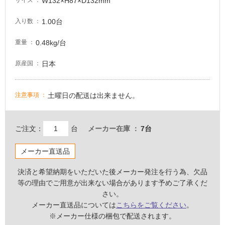
W132×H87×D132mm
サイズ
意
が
1.00台
入り数
必
要
0.48kg/台
重量
適
日本
原産国
し
て
い
土曜日の配送は出来ません。
注意事項
な
い
ご注文：
台
メーカー在庫
7台
屋
内
メーカー直送品
壁・
決済と希望納期をいただいた後メーカー発注を行う為、欠品
屋
等の理由でご用意が出来ない場合があります予めご了承くだ
外
さい。
壁・
メーカー直送品については
こちらをご覧ください
。
浴
※メーカー仕様の梱包で配送されます。