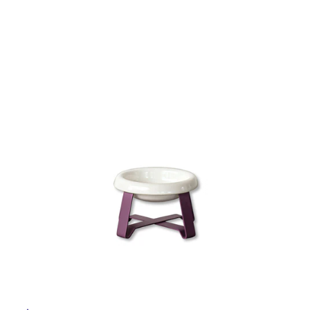
ム
修理お問い合わせ
クレーム公開
自分らしい家づくり
最高のリノベ会社が
みつ
照明
ペット用品
横浜スマート
ショールー
SUVACO
かる
リノベりす
ム
ウェルビーみのお
HDC
説明書・図面検索
水まわり
3年保証
BOX
内装用建材
パネル・壁材
タ
お役立ち情報
住まいの
スタイリング
ロートアイアン
天然石・石材
イ
アイデア
ミラタップ
チャンネル
メンテナンス・
施工材
新商品
ル
オンライン相談
屋
内
床・
屋
外
床・
浴
室