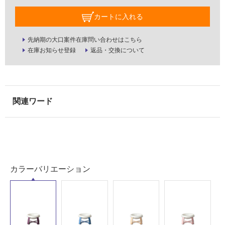
室
壁
カートに入れる
使
先納期の大口案件在庫問い合わせはこちら
用
在庫お知らせ登録
返品・交換について
可
能
使
用
可
能
(寒
冷
地
以
カラーバリエーション
外)
使
用
不
可