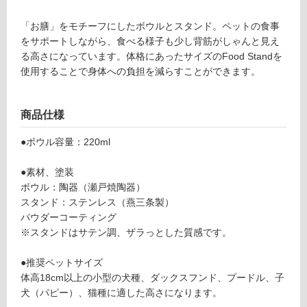
F
応
o
し
「お膳」をモチーフにしたボウルとスタンド。ペットの食事
o
て
をサポートしながら、食べる様子も少し背筋がしゃんと見え
d
い
る高さになっています。体格にあったサイズのFood Standを
St
る
使用することで身体への負担を減らすことができます。
a
対
n
応
d
商品仕様
し
S
て
デ
●ボウル容量：220ml
い
ィ
る
ー
●素材、塗装
が
プ
ボウル：陶器（瀬戸焼陶器）
制
マ
スタンド：ステンレス（燕三条製）
限
ゼ
パウダーコーティング
あ
ン
※スタンドはサテン調、ザラっとした質感です。
り
タ
の
陶
●推奨ペットサイズ
為
器
体高18cm以上の小型の犬種、ダックスフンド、プードル、子
注
浅
犬（パピー）、猫種に適した高さになります。
意
型