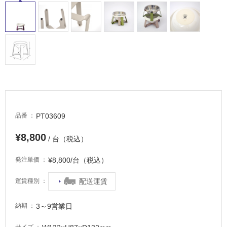
床・
駐
車
場
非
常
に
適
し
て
PT03609
品番
い
¥8,800
る
/ 台（税込）
適
¥8,800/台（税込）
発注単価
し
て
配送運賃
運賃種別
い
る
3～9営業日
納期
が
注