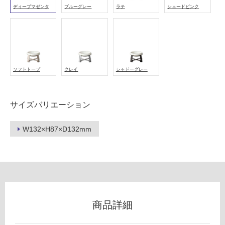
ディープマゼンタ
ブルーグレー
ラテ
シェードピンク
フ
ロ
ソフトトープ
クレイ
シャドーグレー
ー
サイズバリエーション
リ
W132×H87×D132mm
ン
P
グ
T
0
3
土足・遮
6
音・床暖
商品詳細
0
9
対