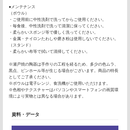
が
●メンテナンス
必
運賃表
（ボウル）
要
G
・ご使用前に中性洗剤で洗ってからご使用ください。
※
・毎食後、中性洗剤で洗って清潔に保ってください。
商
・柔らかいスポンジ等で優しく洗ってください。
運
品
・金属・ナイロンたわしや磨き粉は使用しないでください。
賃
仕
（スタンド）
合
様
・柔らかい布等で拭いて清掃してください。
計
欄
:
を
※瀬戸焼の陶器は手作りの工程を経るため、多少の色ムラ、
¥8
ご
黒点、ピンホール等が生じる場合がございます。商品の特長
9
確
としてご了承ください。
0/
認
※ボウルは電子レンジ、食洗機がご使用いただけます。
台
く
※色相やテクスチャーはパソコンやスマートフォンの画質環
だ
境により実物とは異なる場合があります。
さ
い
資料・データ
対
応
し