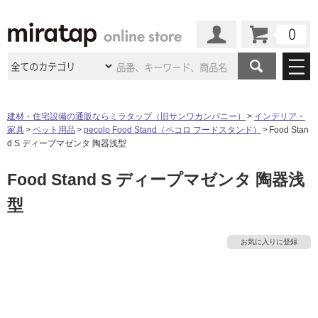
カート
マイページ
商品カテゴリ
建材・住宅設備の通販ならミラタップ（旧サンワカンパニー）
インテリア・
家具
ペット用品
pecolo Food Stand（ペコロ フードスタンド）
Food Stan
施工事例
洗面所・水回り
タイル
d S ディープマゼンタ 陶器浅型
ショールーム
施工事例
法人案件納入事例
Food Stand S ディープマゼンタ 陶器浅
キッチン
浴室（風呂・
バスルー
ム）・
トイレ
ショールームの
ご案内
東京
ショールーム
型
ミラタップ
のあるくらし
お客様訪問
インタビュー
ドア（扉）・
建具・玄関
サポート
扉
エクステリア
（外構）
大阪
ショールーム
仙台
ショールーム
店舗・施設事例
お気に入りに登録
その他サービス
ご利用ガイド
初めての方へ
ウッドデッキ
フローリング・
床材
名古屋
ショールーム
京都
ショールーム
ミラタップと
創る家
工事会社紹介
Coziコンシ
よくある質問
お問い合わせ
ASOLIE
ェルジュ
収納
インテリア・
家具
福岡
ショールーム
札幌スマート
ショールー