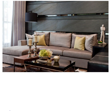
ム
修理お問い合わせ
クレーム公開
自分らしい家づくり
最高のリノベ会社が
みつ
照明
ペット用品
横浜スマート
ショールー
SUVACO
かる
リノベりす
ム
ウェルビーみのお
HDC
説明書・図面検索
水まわり
3年保証
BOX
内装用建材
パネル・壁材
お役立ち情報
住まいの
スタイリング
ロートアイアン
天然石・石材
アイデア
ミラタップ
チャンネル
メンテナンス・
施工材
新商品
オンライン相談
タ
イ
ル
屋
内
床・