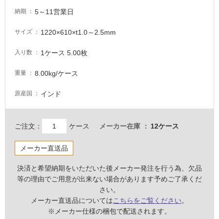
適
し
5～11営業日
納期
て
1220×610×t1.0～2.5mm
サイズ
い
る
1ケース 5.00枚
入り数
が
注
8.00kg/ケース
重量
意
が
インド
原産国
必
要
適
ご注文：
ケース
メーカー在庫
12ケース
し
て
メーカー直送品
い
な
決済と希望納期をいただいた後メーカー発注を行う為、欠品
い
等の理由でご用意が出来ない場合があります予めご了承くだ
さい。
メーカー直送品については
こちらをご覧ください
。
屋
※メーカー仕様の梱包で配送されます。
内