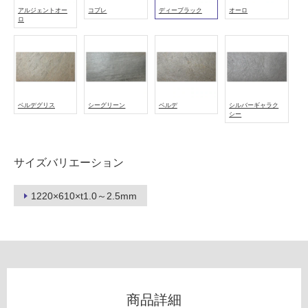
以
アルジェントオー
コブレ
ディーブラック
オーロ
ロ
外)
使
用
不
可
ベルデグリス
シーグリーン
ベルデ
シルバーギャラク
シー
フ
サイズバリエーション
ロ
1220×610×t1.0～2.5mm
ー
リ
ン
商品詳細