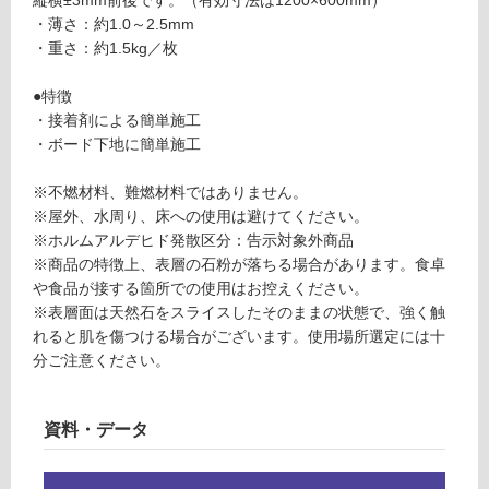
限
ク
・薄さ：約1.0～2.5mm
あ
・重さ：約1.5kg／枚
り
運賃表
の
E
●特徴
為
・接着剤による簡単施工
注
運
・ボード下地に簡単施工
意
賃
が
合
※不燃材料、難燃材料ではありません。
必
計
※屋外、水周り、床への使用は避けてください。
要
:
※ホルムアルデヒド発散区分：告示対象外商品
※
¥1,
※商品の特徴上、表層の石粉が落ちる場合があります。食卓
商
65
や食品が接する箇所での使用はお控えください。
品
0/
※表層面は天然石をスライスしたそのままの状態で、強く触
仕
ケ
れると肌を傷つける場合がございます。使用場所選定には十
様
ー
分ご注意ください。
欄
ス
を
ご
資料・データ
確
認
く