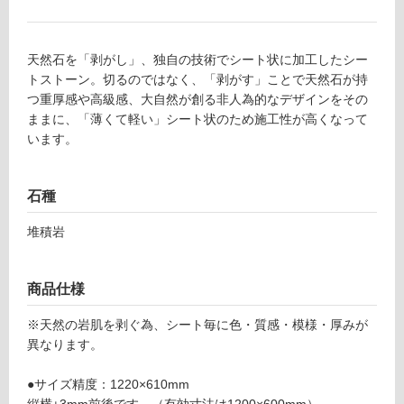
グ
天然石を「剥がし」、独自の技術でシート状に加工したシー
土足・遮
S
トストーン。切るのではなく、「剥がす」ことで天然石が持
音・床暖
T
つ重厚感や高級感、大自然が創る非人為的なデザインをその
2
ままに、「薄くて軽い」シート状のため施工性が高くなって
対
4
います。
応
0
し
2
て
石種
9
い
シー
る
堆積岩
トス
対
トー
応
ン
商品仕様
し
（ハ
て
ー
※天然の岩肌を剥ぐ為、シート毎に色・質感・模様・厚みが
い
ド）
異なります。
る
ディ
が
ーブ
●サイズ精度：1220×610mm
制
ラッ
縦横±3mm前後です。（有効寸法は1200×600mm）