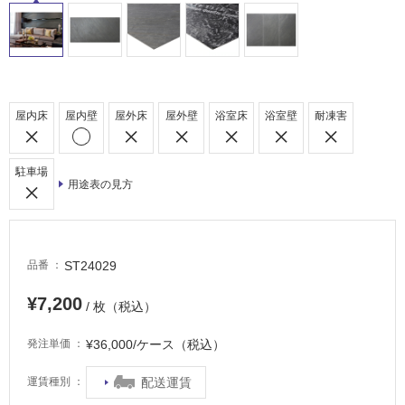
屋
外
床・
浴
室
屋内床
屋内壁
屋外床
屋外壁
浴室床
浴室壁
耐凍害
床・
駐
駐車場
車
用途表の見方
場
非
常
ST24029
品番
に
適
¥7,200
/ 枚（税込）
し
て
¥36,000/ケース（税込）
発注単価
い
る
配送運賃
運賃種別