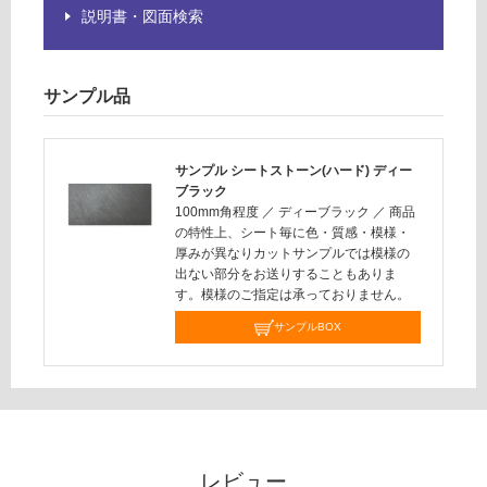
説明書・図面検索
だ
さ
い
サンプル品
対
応
し
サンプル シートストーン(ハード) ディー
て
ブラック
い
100mm角程度
／
ディーブラック
／
商品
な
の特性上、シート毎に色・質感・模様・
い
厚みが異なりカットサンプルでは模様の
出ない部分をお送りすることもありま
す。模様のご指定は承っておりません。
サンプルBOX
レビュー