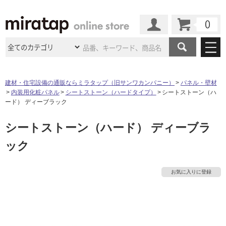
カート
マイページ
商品カテゴリ
建材・住宅設備の通販ならミラタップ（旧サンワカンパニー）
パネル・壁材
内装用化粧パネル
シートストーン（ハードタイプ）
シートストーン（ハ
施工事例
洗面所・水回り
タイル
ード） ディーブラック
ショールーム
施工事例
法人案件納入事例
シートストーン（ハード） ディーブラ
キッチン
浴室（風呂・
バスルー
ム）・
トイレ
ショールームの
ご案内
東京
ショールーム
ック
ミラタップ
のあるくらし
お客様訪問
インタビュー
ドア（扉）・
建具・玄関
サポート
扉
エクステリア
（外構）
大阪
ショールーム
仙台
ショールーム
店舗・施設事例
お気に入りに登録
その他サービス
ご利用ガイド
初めての方へ
ウッドデッキ
フローリング・
床材
名古屋
ショールーム
京都
ショールーム
ミラタップと
創る家
工事会社紹介
Coziコンシ
よくある質問
お問い合わせ
ASOLIE
ェルジュ
収納
インテリア・
家具
福岡
ショールーム
札幌スマート
ショールー