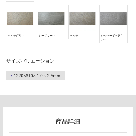
外)
使
用
不
可
ベルデグリス
シーグリーン
ベルデ
シルバーギャラク
シー
フ
サイズバリエーション
ロ
1220×610×t1.0～2.5mm
ー
リ
ン
商品詳細
グ