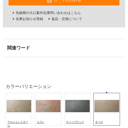
屋
外
先納期の大口案件在庫問い合わせはこちら
在庫お知らせ登録
返品・交換について
壁・
浴
室
壁
使
用
可
能
使
カラーバリエーション
用
可
能
(寒
冷
地
アルジェントオー
コブレ
ディーブラック
オーロ
以
ロ