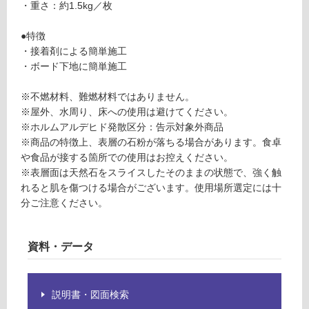
あ
運賃表
・重さ：約1.5kg／枚
り
E
の
●特徴
為
・接着剤による簡単施工
運
注
・ボード下地に簡単施工
賃
意
合
が
※不燃材料、難燃材料ではありません。
計
必
※屋外、水周り、床への使用は避けてください。
:
要
※ホルムアルデヒド発散区分：告示対象外商品
¥1,
※
※商品の特徴上、表層の石粉が落ちる場合があります。食卓
65
商
や食品が接する箇所での使用はお控えください。
0/
品
※表層面は天然石をスライスしたそのままの状態で、強く触
ケ
仕
れると肌を傷つける場合がございます。使用場所選定には十
ー
様
分ご注意ください。
ス
欄
を
ご
資料・データ
確
認
く
説明書・図面検索
だ