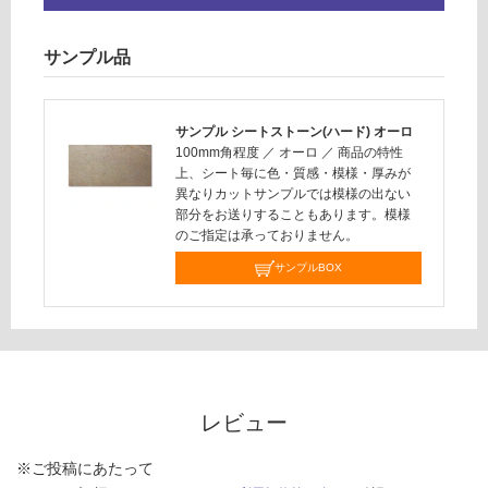
さ
い
サンプル品
対
応
し
サンプル シートストーン(ハード) オーロ
て
100mm角程度
／
オーロ
／
商品の特性
い
上、シート毎に色・質感・模様・厚みが
な
異なりカットサンプルでは模様の出ない
部分をお送りすることもあります。模様
い
のご指定は承っておりません。
サンプルBOX
レビュー
※ご投稿にあたって