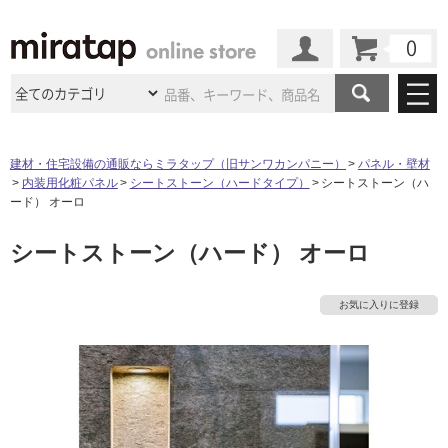
カート
マイページ
商品カテゴリ
建材・住宅設備の通販ならミラタップ（旧サンワカンパニー）
パネル・壁材
内装用化粧パネル
シートストーン（ハードタイプ）
シートストーン（ハ
施工事例
洗面所・水回り
タイル
ード） オーロ
ショールーム
施工事例
法人案件納入事例
シートストーン（ハード） オーロ
キッチン
浴室（風呂・
バスルー
ム）・
トイレ
ショールームの
ご案内
東京
ショールーム
ミラタップ
のあるくらし
お客様訪問
インタビュー
ドア（扉）・
建具・玄関
お気に入りに登録
サポート
扉
エクステリア
（外構）
大阪
ショールーム
仙台
ショールーム
店舗・施設事例
その他サービス
ご利用ガイド
初めての方へ
ウッドデッキ
フローリング・
床材
名古屋
ショールーム
京都
ショールーム
ミラタップと
創る家
工事会社紹介
Coziコンシ
よくある質問
お問い合わせ
ASOLIE
ェルジュ
収納
インテリア・
家具
福岡
ショールーム
札幌スマート
ショールー