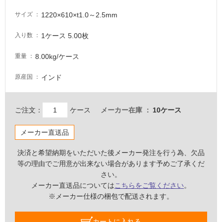
て
1220×610×t1.0～2.5mm
サイズ
い
る
1ケース 5.00枚
入り数
が
注
8.00kg/ケース
重量
意
が
インド
原産国
必
要
ご注文：
ケース
メーカー在庫
10ケース
適
し
メーカー直送品
て
い
決済と希望納期をいただいた後メーカー発注を行う為、欠品
な
等の理由でご用意が出来ない場合があります予めご了承くだ
い
さい。
メーカー直送品については
こちらをご覧ください
。
屋
※メーカー仕様の梱包で配送されます。
内
壁・
カートに入れる