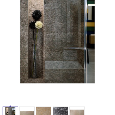
ム
修理お問い合わせ
クレーム公開
自分らしい家づくり
最高のリノベ会社が
みつ
照明
ペット用品
横浜スマート
ショールー
SUVACO
かる
リノベりす
ム
ウェルビーみのお
HDC
説明書・図面検索
水まわり
3年保証
BOX
内装用建材
パネル・壁材
お役立ち情報
住まいの
スタイリング
ロートアイアン
天然石・石材
アイデア
ミラタップ
チャンネル
メンテナンス・
施工材
新商品
オンライン相談
タ
イ
ル
屋
内
床・
屋