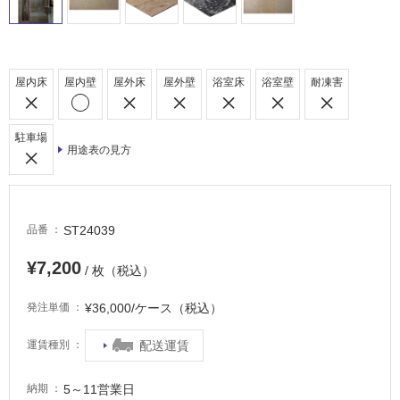
外
床・
浴
屋内床
屋内壁
屋外床
屋外壁
浴室床
浴室壁
耐凍害
室
床・
駐
駐車場
用途表の見方
車
場
非
常
ST24039
品番
に
¥7,200
適
/ 枚（税込）
し
¥36,000/ケース（税込）
て
発注単価
い
配送運賃
運賃種別
る
適
5～11営業日
納期
し