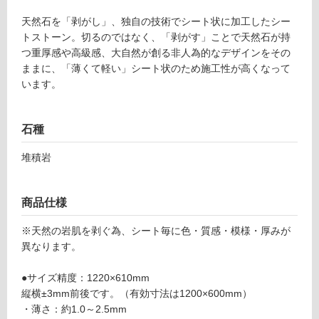
天然石を「剥がし」、独自の技術でシート状に加工したシー
土足・遮
トストーン。切るのではなく、「剥がす」ことで天然石が持
音・床暖
つ重厚感や高級感、大自然が創る非人為的なデザインをその
S
ままに、「薄くて軽い」シート状のため施工性が高くなって
T
対
います。
2
応
4
し
0
て
石種
3
い
9
る
堆積岩
シー
対
トス
応
トー
商品仕様
し
ン
て
（ハ
※天然の岩肌を剥ぐ為、シート毎に色・質感・模様・厚みが
い
ー
異なります。
る
ド）
が
オー
●サイズ精度：1220×610mm
制
ロ
縦横±3mm前後です。（有効寸法は1200×600mm）
限
・薄さ：約1.0～2.5mm