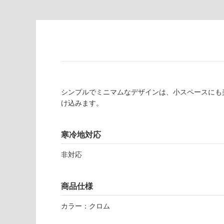
あ
意
り
が
の
必
為
要
注
適
意
し
が
て
必
シンプルでミニマムなデザインは、小スペースにも
い
要
け込みます。
な
※
い
商
屋内壁・屋外
品
寒冷地対応
壁・浴室壁
仕
様
非対応
使用可
欄
能
を
ご
商品仕様
使用可
確
カラー：クロム
能
認
(寒冷地
く