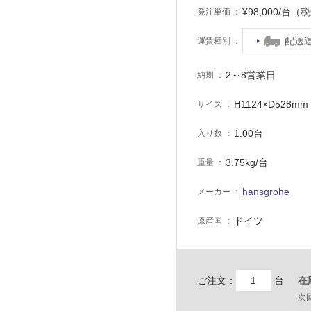
¥98,000/台（
発注単価
配送
運賃種別
2～8営業日
納期
H1124×D528mm
サイズ
1.00台
入り数
3.75kg/台
重量
hansgrohe
メーカー
ドイツ
原産国
ご注文：
台
在
次