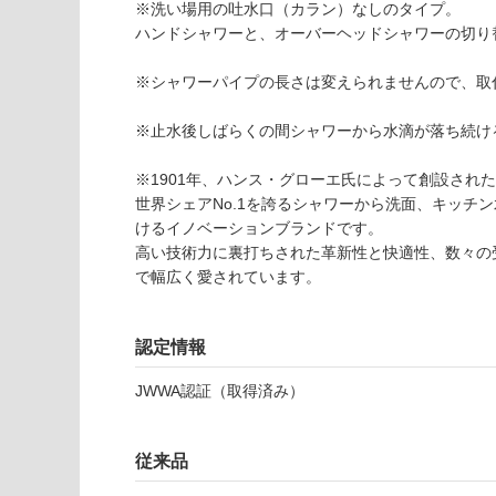
※洗い場用の吐水口（カラン）なしのタイプ。
以外)
だ
ハンドシャワーと、オーバーヘッドシャワーの切り
さ
使用不
い
可
※シャワーパイプの長さは変えられませんので、取
対
応
T
※止水後しばらくの間シャワーから水滴が落ち続け
し
A
て
0
※1901年、ハンス・グローエ氏によって創設され
い
3
世界シェアNo.1を誇るシャワーから洗面、キッチ
な
4
けるイノベーションブランドです。
い
0
高い技術力に裏打ちされた革新性と快適性、数々の
1
で幅広く愛されています。
3
ベ
認定情報
ル
ニ
JWWA認証（取得済み）
ス
ブ
レ
従来品
ン
ド