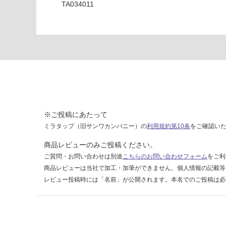
TA034011
シ
ャ
ワ
ー
パ
イ
プ
2
0
0
※ご投稿にあたって
ミラタップ（旧サンワカンパニー）の
利用規約第10条
をご確認い
運賃表
G
商品レビューのみご投稿ください。
ご質問・お問い合わせは別途
こちらのお問い合わせフォーム
をご利
商品レビューは当社で加工・加筆ができません。個人情報の記載等
運
レビュー投稿時には「名前」が公開されます。本名でのご投稿は必
賃
合
計
: