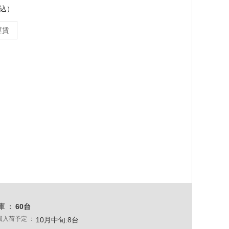
税込）
運賃
庫
60台
回入荷予定
10月中旬:8台