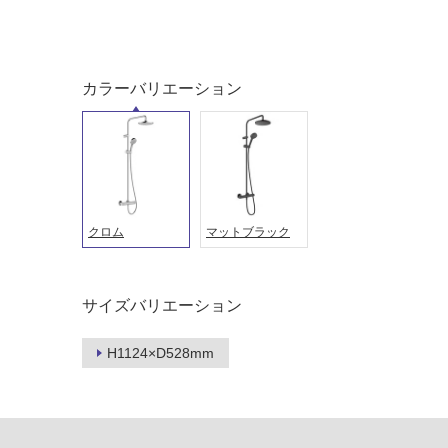
ング
屋内床・
屋外床・
土足・遮
浴室床・
カラーバリエーション
音・床暖
駐車場
対
非
応
常
し
に
て
適
い
し
クロム
マットブラック
る
て
い
対
る
応
サイズバリエーション
し
適
て
し
H1124×D528mm
い
て
る
い
が
る
制
が
限
注