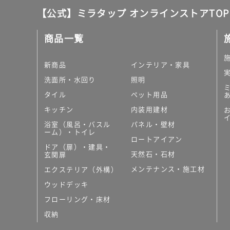
【公式】ミラタップ オンラインストアTOP
商品一覧
新商品
インテリア・家具
洗面所・水回り
照明
タイル
ペット用品
キッチン
内装用建材
浴室（風呂・バスル
パネル・壁材
ーム）・トイレ
ロートアイアン
ドア（扉）・建具・
天然石・石材
玄関扉
メンテナンス・施工材
エクステリア（外構）
ウッドデッキ
フローリング・床材
収納