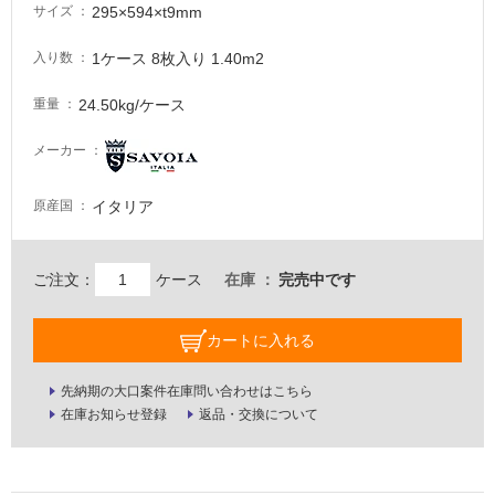
注
295×594×t9mm
サイズ
意
が
1ケース 8枚入り 1.40m2
入り数
必
24.50kg/ケース
重量
要
適
メーカー
し
て
イタリア
原産国
い
な
い
ご注文：
ケース
在庫
完売中です
屋
カートに入れる
内
壁・
先納期の大口案件在庫問い合わせはこちら
屋
在庫お知らせ登録
返品・交換について
外
壁・
浴