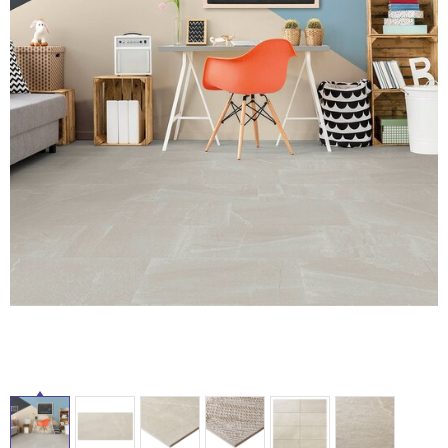
ム
修理お問い合わせ
クレーム公開
自分らしい家づくり
最高のリノベ会社が
みつ
照明
ペット用品
横浜スマート
ショールー
SUVACO
かる
リノベりす
ム
ウェルビーみのお
HDC
説明書・図面検索
水まわり
3年保証
BOX
内装用建材
パネル・壁材
タ
お役立ち情報
住まいの
スタイリング
ロートアイアン
天然石・石材
アイデア
イ
ミラタップ
チャンネル
メンテナンス・
施工材
新商品
オンライン相談
ル
屋
内
床・
屋
外
床・
浴
室