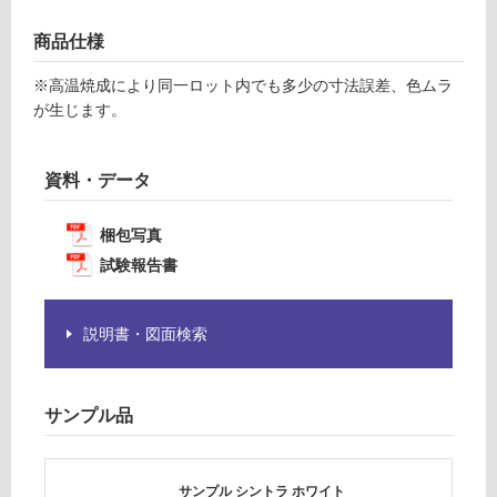
意
が
商品仕様
運
必
賃
※高温焼成により同一ロット内でも多少の寸法誤差、色ムラ
要
合
が生じます。
※
計
商
:
品
¥1,
資料・データ
仕
14
様
0/
欄
梱包写真
ケ
を
ー
試験報告書
ご
ス
確
認
説明書・図面検索
く
だ
さ
サンプル品
い
対
応
サンプル シントラ ホワイト