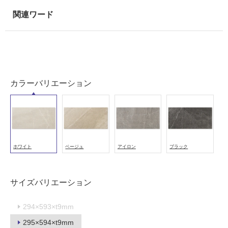
室
壁
使
用
可
能
カラーバリエーション
使
用
可
能
(寒
ホワイト
ベージュ
アイロン
ブラック
冷
地
以
サイズバリエーション
外)
使
294×593×t9mm
用
不
295×594×t9mm