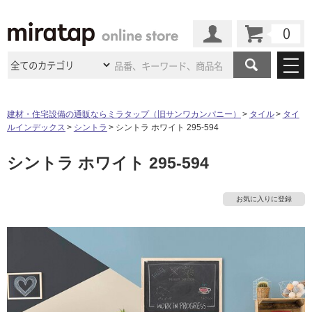
カート
マイページ
商品カテゴリ
建材・住宅設備の通販ならミラタップ（旧サンワカンパニー）
タイル
タイ
ルインデックス
シントラ
シントラ ホワイト 295-594
施工事例
洗面所・水回り
タイル
シントラ ホワイト 295-594
ショールーム
施工事例
法人案件納入事例
キッチン
浴室（風呂・
バスルー
ム）・
トイレ
ショールームの
ご案内
東京
ショールーム
お気に入りに登録
ミラタップ
のあるくらし
お客様訪問
インタビュー
ドア（扉）・
建具・玄関
サポート
扉
エクステリア
（外構）
大阪
ショールーム
仙台
ショールーム
店舗・施設事例
その他サービス
ご利用ガイド
初めての方へ
ウッドデッキ
フローリング・
床材
名古屋
ショールーム
京都
ショールーム
ミラタップと
創る家
工事会社紹介
Coziコンシ
よくある質問
お問い合わせ
ASOLIE
ェルジュ
収納
インテリア・
家具
福岡
ショールーム
札幌スマート
ショールー