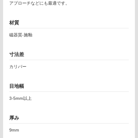
アプローチなどにも最適です。
対
2
応
6
し
1
材質
て
シ
い
ン
磁器質-施釉
る
ト
ラ
対
ホ
応
寸法差
ワ
し
イ
カリバー
て
ト
い
2
る
目地幅
9
が
5-
制
3-5mm以上
5
限
9
あ
4
り
厚み
の
運賃表
為
9mm
F
注