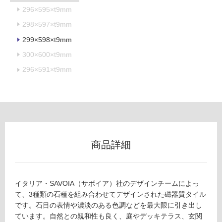
可
296×595×t9mm
298×597×t9mm
299×598×t9mm
フ
300×600×t9mm
296×591×t9mm
ロ
ー
リ
商品詳細
ン
グ
イタリア・SAVOIA（サボイア）社のデザインチームによっ
T
て、3種類の石種を組み合わせてデザインされた磁器質タイル
土足・遮
L
です。石目の表情や濃淡のある色調などを最大限に引き出し
6
音・床暖
ています。自然との親和性も良く、庭やデッキテラス、玄関
4