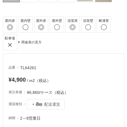
床・
駐
屋内床
屋内壁
屋外床
屋外壁
浴室床
浴室壁
耐凍害
車
場
駐車場
非
用途表の見方
常
に
適
し
TL64261
品番
て
い
¥4,900
/ m2（税込）
る
適
¥6,860/ケース（税込）
発注単価
し
て
配送運賃
運賃種別
い
る
2～8営業日
納期
が