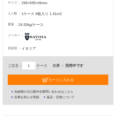
注
296×595×t9mm
サイズ
意
が
1ケース 8枚入り 1.41m2
入り数
必
24.50kg/ケース
重量
要
適
メーカー
し
て
イタリア
原産国
い
な
い
ご注文：
ケース
在庫
完売中です
屋
カートに入れる
内
壁・
先納期の大口案件在庫問い合わせはこちら
屋
在庫お知らせ登録
返品・交換について
外
壁・
浴