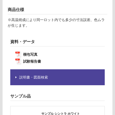
意
が
商品仕様
運
必
賃
※高温焼成により同一ロット内でも多少の寸法誤差、色ムラ
要
合
が生じます。
※
計
商
:
品
¥1,
資料・データ
仕
14
様
0/
欄
梱包写真
ケ
を
ー
試験報告書
ご
ス
確
認
説明書・図面検索
く
だ
さ
サンプル品
い
対
応
サンプル シントラ ホワイト