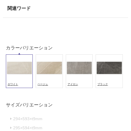
室
壁
使
用
可
能
カラーバリエーション
使
用
可
能
(寒
ホワイト
ベージュ
アイロン
ブラック
冷
地
以
サイズバリエーション
外)
使
294×593×t9mm
用
不
295×594×t9mm