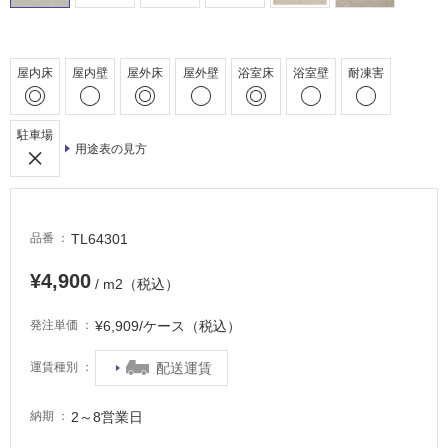
床・
駐
屋内床
屋内壁
屋外床
屋外壁
浴室床
浴室壁
耐凍害
車
場
駐車場
非
用途表の見方
常
に
適
し
TL64301
品番
て
い
¥4,900
/ m2（税込）
る
適
¥6,909/ケース（税込）
発注単価
し
て
配送運賃
運賃種別
い
る
2～8営業日
納期
が