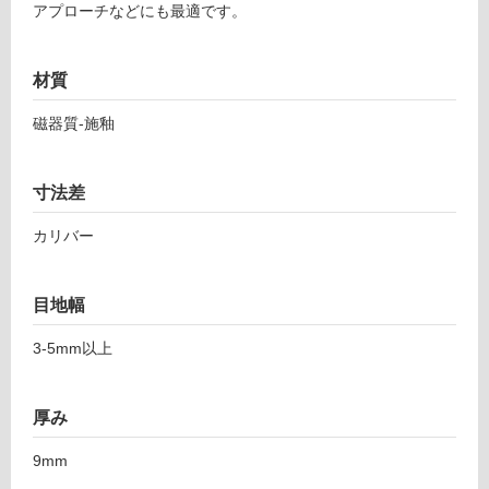
アプローチなどにも最適です。
対
3
応
0
し
1
材質
て
シ
い
ン
磁器質-施釉
る
ト
ラ
対
ホ
応
寸法差
ワ
し
イ
カリバー
て
ト
い
2
る
目地幅
9
が
6-
制
3-5mm以上
5
限
9
あ
5
り
厚み
の
運賃表
為
9mm
F
注