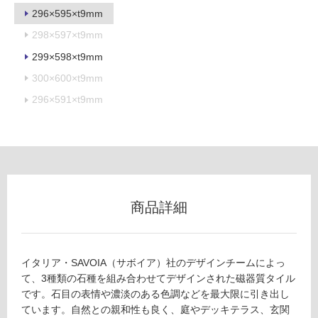
可
296×595×t9mm
298×597×t9mm
299×598×t9mm
フ
300×600×t9mm
296×591×t9mm
ロ
ー
リ
商品詳細
ン
グ
イタリア・SAVOIA（サボイア）社のデザインチームによっ
T
て、3種類の石種を組み合わせてデザインされた磁器質タイル
土足・遮
L
です。石目の表情や濃淡のある色調などを最大限に引き出し
6
音・床暖
ています。自然との親和性も良く、庭やデッキテラス、玄関
4