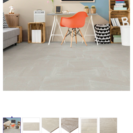
ム
修理お問い合わせ
クレーム公開
自分らしい家づくり
最高のリノベ会社が
みつ
照明
ペット用品
横浜スマート
ショールー
SUVACO
かる
リノベりす
ム
ウェルビーみのお
HDC
説明書・図面検索
水まわり
3年保証
BOX
内装用建材
パネル・壁材
タ
お役立ち情報
住まいの
スタイリング
ロートアイアン
天然石・石材
アイデア
イ
ミラタップ
チャンネル
メンテナンス・
施工材
新商品
オンライン相談
ル
屋
内
床・
屋
外
床・
浴
室