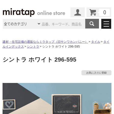
カート
マイページ
商品カテゴリ
建材・住宅設備の通販ならミラタップ（旧サンワカンパニー）
タイル
タイ
ルインデックス
シントラ
シントラ ホワイト 296-595
施工事例
洗面所・水回り
タイル
シントラ ホワイト 296-595
ショールーム
施工事例
法人案件納入事例
キッチン
浴室（風呂・
バスルー
ム）・
トイレ
ショールームの
ご案内
東京
ショールーム
お気に入りに登録
ミラタップ
のあるくらし
お客様訪問
インタビュー
ドア（扉）・
建具・玄関
サポート
扉
エクステリア
（外構）
大阪
ショールーム
仙台
ショールーム
店舗・施設事例
その他サービス
ご利用ガイド
初めての方へ
ウッドデッキ
フローリング・
床材
名古屋
ショールーム
京都
ショールーム
ミラタップと
創る家
工事会社紹介
Coziコンシ
よくある質問
お問い合わせ
ASOLIE
ェルジュ
収納
インテリア・
家具
福岡
ショールーム
札幌スマート
ショールー