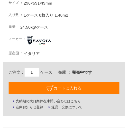
296×591×t9mm
サイズ
意
が
1ケース 8枚入り 1.40m2
入り数
必
要
24.50kg/ケース
重量
適
し
メーカー
て
い
イタリア
原産国
な
い
ご注文：
ケース
在庫
完売中です
屋
内
カートに入れる
壁・
屋
先納期の大口案件在庫問い合わせはこちら
在庫お知らせ登録
返品・交換について
外
壁・
浴