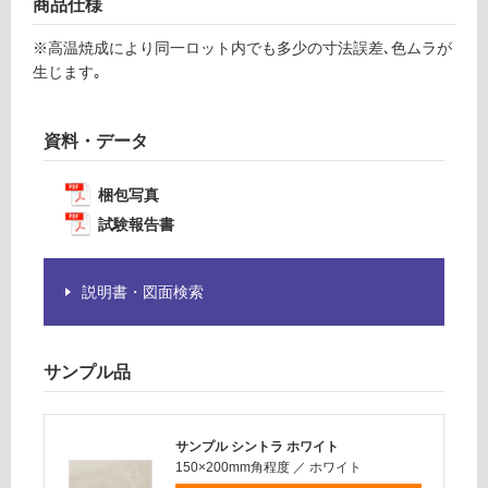
商品仕様
が
運
必
※高温焼成により同一ロット内でも多少の寸法誤差､色ムラが
賃
要
生じます｡
合
※
計
商
:
品
資料・データ
¥1,
仕
14
様
0/
梱包写真
欄
ケ
試験報告書
を
ー
ご
ス
確
説明書・図面検索
認
く
だ
サンプル品
さ
い
対
サンプル シントラ ホワイト
応
150×200mm角程度
／
ホワイト
し