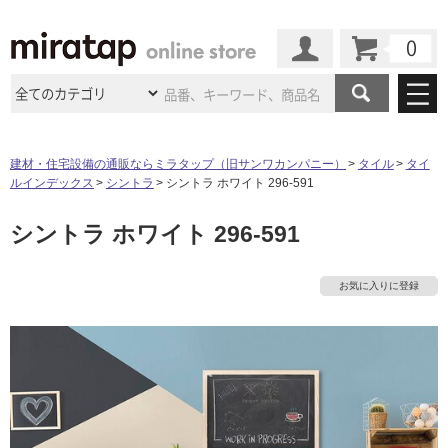
カート
マイページ
商品カテゴリ
建材・住宅設備の通販ならミラタップ（旧サンワカンパニー）
タイル
タイ
ルインデックス
シントラ
シントラ ホワイト 296-591
施工事例
洗面所・水回り
タイル
シントラ ホワイト 296-591
ショールーム
施工事例
法人案件納入事例
キッチン
浴室（風呂・
バスルー
ム）・
トイレ
ショールームの
ご案内
東京
ショールーム
お気に入りに登録
ミラタップ
のあるくらし
お客様訪問
インタビュー
ドア（扉）・
建具・玄関
サポート
扉
エクステリア
（外構）
大阪
ショールーム
仙台
ショールーム
店舗・施設事例
その他サービス
ご利用ガイド
初めての方へ
ウッドデッキ
フローリング・
床材
名古屋
ショールーム
京都
ショールーム
ミラタップと
創る家
工事会社紹介
Coziコンシ
よくある質問
お問い合わせ
ASOLIE
ェルジュ
収納
インテリア・
家具
福岡
ショールーム
札幌スマート
ショールー