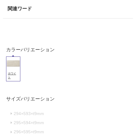
室
壁
使
用
可
能
カラーバリエーション
使
用
可
能
ホワイ
(寒
ト
冷
地
以
サイズバリエーション
外)
294×593×t9mm
使
用
295×594×t9mm
不
296×595×t9mm
可