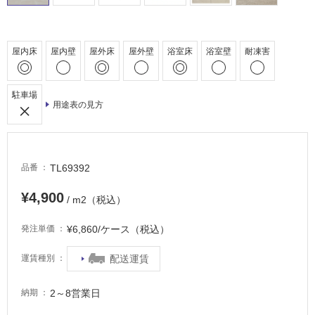
床・
駐
車
屋内床
屋内壁
屋外床
屋外壁
浴室床
浴室壁
耐凍害
場
非
駐車場
常
用途表の見方
に
適
し
て
TL69392
品番
い
る
¥4,900
/ m2（税込）
適
¥6,860/ケース（税込）
発注単価
し
て
配送運賃
運賃種別
い
る
2～8営業日
が
納期
注