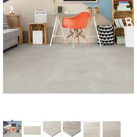
ム
修理お問い合わせ
クレーム公開
自分らしい家づくり
最高のリノベ会社が
みつ
照明
ペット用品
横浜スマート
ショールー
SUVACO
かる
リノベりす
ム
ウェルビーみのお
HDC
説明書・図面検索
水まわり
3年保証
BOX
内装用建材
パネル・壁材
タ
お役立ち情報
住まいの
スタイリング
ロートアイアン
天然石・石材
アイデア
イ
ミラタップ
チャンネル
メンテナンス・
施工材
新商品
ル
オンライン相談
屋
内
床・
屋
外
床・
浴
室