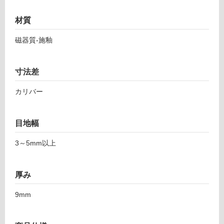
3
応
9
し
材質
2
て
シ
磁器質-施釉
い
ン
る
ト
ラ
対
寸法差
ホ
応
ワ
し
カリバー
イ
て
ト
い
2
る
目地幅
9
が
6-
3～5mm以上
制
5
限
9
あ
厚み
1
り
の
9mm
運賃表
為
F
注
意