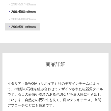
298×597×t9mm
299×598×t9mm
300×600×t9mm
フ
296×591×t9mm
ロ
ー
リ
商品詳細
ン
グ
イタリア・SAVOIA（サボイア）社のデザインチームによっ
て、3種類の石種を組み合わせてデザインされた磁器質タイル
T
土足・遮
です。石目の表情や濃淡のある色調などを最大限に引き出し
L
ています。自然との親和性も良く、庭やデッキテラス、玄関
6
音・床暖
アプローチなどにも最適です。
9
対