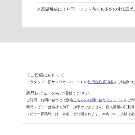
ト
※高温焼成により同一ロット内でも多少の寸法誤差
3
0
0-
6
0
0
運賃表
F
※ご投稿にあたって
運
ミラタップ（旧サンワカンパニー）の
利用規約第10条
をご確認い
賃
商品レビューのみご投稿ください。
合
ご質問・お問い合わせは別途
こちらのお問い合わせフォーム
をご利
計
商品レビューは当社で加工・加筆ができません。個人情報の記載等
:
レビュー投稿時には「名前」が公開されます。本名でのご投稿は必
¥1,
14
0/
ケ