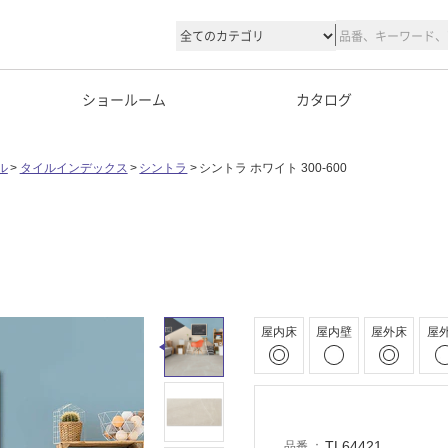
ショールーム
カタログ
ル
タイルインデックス
シントラ
シントラ ホワイト 300-600
屋内床
屋内壁
屋外床
屋
TL64421
品番