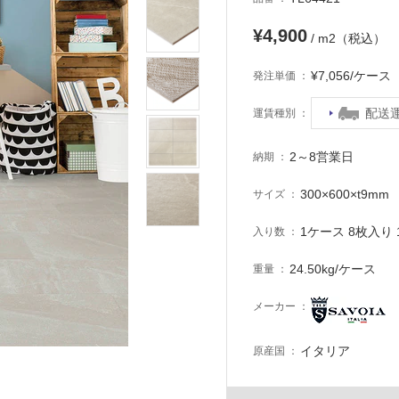
¥4,900
/ m2（税込）
¥7,056/ケー
発注単価
配送
運賃種別
2～8営業日
納期
300×600×t9mm
サイズ
1ケース 8枚入り 1
入り数
24.50kg/ケース
重量
メーカー
イタリア
原産国