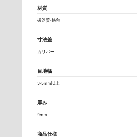
以外)
だ
材質
さ
使用不
い
磁器質-施釉
可
対
応
寸法差
し
T
て
カリバー
L
い
6
な
4
い
目地幅
4
2
3-5mm以上
1
シ
厚み
ン
ト
9mm
ラ
ホ
ワ
商品仕様
イ