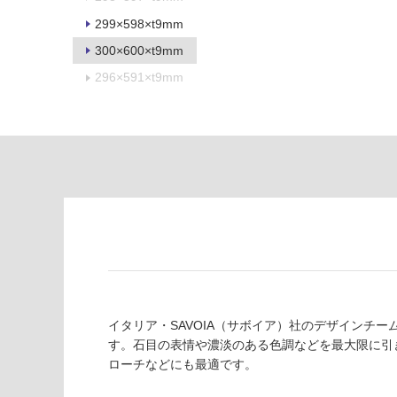
限
注
299×598×t9mm
あ
意
り
が
300×600×t9mm
の
必
296×591×t9mm
為
要
注
適
意
し
が
て
必
い
要
な
※
い
商
屋内壁・屋外
品
壁・浴室壁
仕
様
使用可
欄
能
を
イタリア・SAVOIA（サボイア）社のデザインチ
ご
す。石目の表情や濃淡のある色調などを最大限に引
使用可
確
ローチなどにも最適です。
能
認
(寒冷地
く