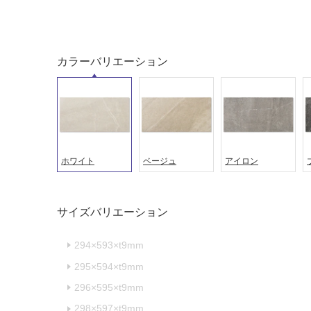
ング
屋内床・
屋外床・
土足・遮
浴室床・
カラーバリエーション
音・床暖
駐車場
対
非
応
常
し
に
て
適
い
し
ホワイト
ベージュ
アイロン
る
て
い
対
る
応
サイズバリエーション
し
適
て
し
294×593×t9mm
い
て
295×594×t9mm
る
い
が
る
296×595×t9mm
制
が
298×597×t9mm