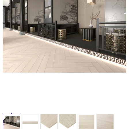
ム
修理お問い合わせ
クレーム公開
自分らしい家づくり
最高のリノベ会社が
みつ
照明
ペット用品
横浜スマート
ショールー
SUVACO
かる
リノベりす
ム
ウェルビーみのお
HDC
タ
説明書・図面検索
水まわり
3年保証
BOX
内装用建材
パネル・壁材
イ
お役立ち情報
住まいの
スタイリング
ロートアイアン
天然石・石材
アイデア
ル
ミラタップ
チャンネル
メンテナンス・
施工材
新商品
オンライン相談
屋
内
床・
屋
外
床・
浴
室
床・