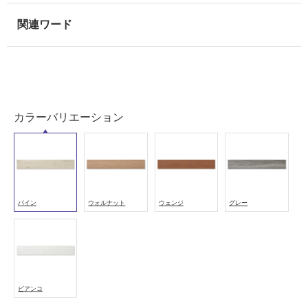
壁
使
用
可
能
使
用
カラーバリエーション
可
能
(寒
冷
地
以
パイン
ウォルナット
ウェンジ
グレー
外)
使
用
不
可
ビアンコ