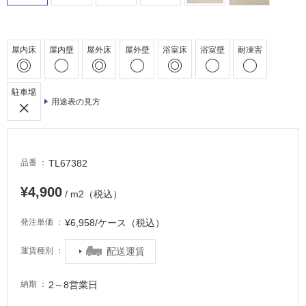
駐
車
場
屋内床
屋内壁
屋外床
屋外壁
浴室床
浴室壁
耐凍害
非
常
に
駐車場
用途表の見方
適
し
て
い
TL67382
品番
る
適
¥4,900
/ m2（税込）
し
て
¥6,958/ケース（税込）
発注単価
い
る
配送運賃
運賃種別
が
注
2～8営業日
納期
意