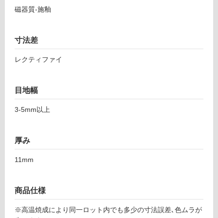
し
2
磁器質-施釉
て
ア
い
ル
る
ベ
寸法差
ロ
対
レクティファイ
パ
応
イ
し
ン
て
目地幅
1
い
9
る
3-5mm以上
8-
が
1
制
2
限
厚み
0
あ
0
り
11mm
の
運賃表
為
F
商品仕様
注
意
※高温焼成により同一ロット内でも多少の寸法誤差､色ムラが
が
運