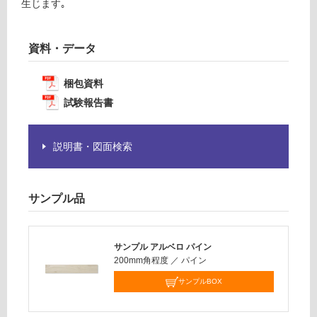
生じます｡
必
賃
要
合
※
計
資料・データ
商
:
品
¥1,
梱包資料
仕
14
様
試験報告書
0/
欄
ケ
を
ー
説明書・図面検索
ご
ス
確
認
く
サンプル品
だ
さ
い
サンプル アルベロ パイン
200mm角程度
／
パイン
対
応
サンプルBOX
し
て