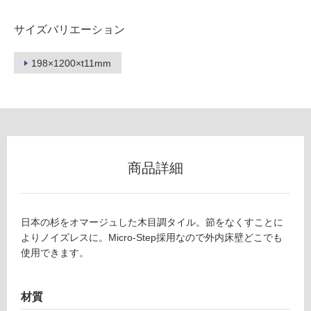
サイズバリエーション
フ
198×1200×t11mm
ロ
ー
リ
商品詳細
ン
グ
日本の杉をオマージュした木目調タイル。節をなくすことに
T
よりノイズレスに。Micro-Step採用なので外内床壁どこでも
土足・遮
L
使用できます。
6
音・床暖
7
対
3
材質
応
8