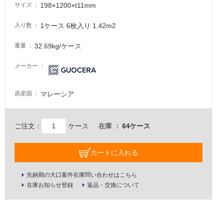
が
198×1200×t11mm
サイズ
必
要
1ケース 6枚入り 1.42m2
入り数
適
32.69kg/ケース
重量
し
て
メーカー
い
な
い
マレーシア
原産国
屋
ご注文：
ケース
在庫
64ケース
内
壁・
カートに入れる
屋
外
先納期の大口案件在庫問い合わせはこちら
壁・
在庫お知らせ登録
返品・交換について
浴
室