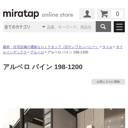
カート
マイページ
商品カテゴリ
建材・住宅設備の通販ならミラタップ（旧サンワカンパニー）
タイル
タイ
ルインデックス
アルベロ
アルベロ パイン 198-1200
施工事例
洗面所・水回り
タイル
アルベロ パイン 198-1200
ショールーム
施工事例
法人案件納入事例
キッチン
浴室（風呂・
バスルー
ム）・
トイレ
ショールームの
ご案内
東京
ショールーム
お気に入りに登録
ミラタップ
のあるくらし
お客様訪問
インタビュー
ドア（扉）・
建具・玄関
サポート
扉
エクステリア
（外構）
大阪
ショールーム
仙台
ショールーム
店舗・施設事例
その他サービス
ご利用ガイド
初めての方へ
ウッドデッキ
フローリング・
床材
名古屋
ショールーム
京都
ショールーム
ミラタップと
創る家
工事会社紹介
Coziコンシ
よくある質問
お問い合わせ
ASOLIE
ェルジュ
収納
インテリア・
家具
福岡
ショールーム
札幌スマート
ショールー