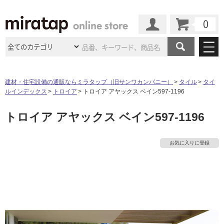
カート
マイページ
商品カテゴリ
建材・住宅設備の通販ならミラタップ（旧サンワカンパニー）
タイル
タイ
ルインデックス
トロイア
トロイア アヤックス ベイン597-1196
施工事例
洗面所・水回り
タイル
トロイア アヤックス ベイン597-1196
ショールーム
施工事例
法人案件納入事例
キッチン
浴室（風呂・
バスルー
ム）・
トイレ
ショールームの
ご案内
東京
ショールーム
お気に入りに登録
ミラタップ
のあるくらし
お客様訪問
インタビュー
ドア（扉）・
建具・玄関
サポート
扉
エクステリア
（外構）
大阪
ショールーム
仙台
ショールーム
店舗・施設事例
その他サービス
ご利用ガイド
初めての方へ
ウッドデッキ
フローリング・
床材
名古屋
ショールーム
京都
ショールーム
ミラタップと
創る家
工事会社紹介
Coziコンシ
よくある質問
お問い合わせ
ASOLIE
ェルジュ
収納
インテリア・
家具
福岡
ショールーム
札幌スマート
ショールー