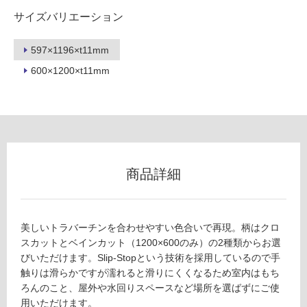
可
サイズバリエーション
597×1196×t11mm
フ
600×1200×t11mm
ロ
ー
リ
商品詳細
ン
T
美しいトラバーチンを合わせやすい色合いで再現。柄はクロ
グ
L
スカットとベインカット（1200×600のみ）の2種類からお選
7
びいただけます。Slip-Stopという技術を採用しているので手
1
土足・遮
触りは滑らかですが濡れると滑りにくくなるため室内はもち
6
ろんのこと、屋外や水回りスペースなど場所を選ばずにご使
音・床暖
0
用いただけます。