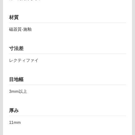
9
対
ト
応
ロ
し
材質
イ
て
ア
い
磁器質-施釉
ア
る
ヤ
対
ッ
寸法差
応
ク
し
レクティファイ
ス
て
ベ
い
イ
る
目地幅
ン
が
5
3mm以上
制
9
限
7-
あ
1
厚み
り
1
の
9
11mm
為
6
注