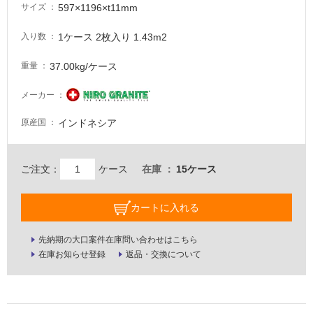
注
597×1196×t11mm
サイズ
意
が
1ケース 2枚入り 1.43m2
入り数
必
要
37.00kg/ケース
重量
適
メーカー
し
て
インドネシア
原産国
い
な
い
ご注文：
ケース
在庫
15ケース
屋
カートに入れる
内
壁・
先納期の大口案件在庫問い合わせはこちら
在庫お知らせ登録
返品・交換について
屋
外
壁・
浴