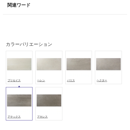
室
壁
使
用
可
能
カラーバリエーション
使
用
可
能
(寒
ブリセイス
ヘレン
パリス
ヘクター
冷
地
以
外)
使
アヤックス
アキレス
用
不