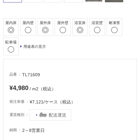
床・
駐
車
屋内床
屋内壁
屋外床
屋外壁
浴室床
浴室壁
耐凍害
場
非
駐車場
用途表の見方
常
に
適
し
TL71609
品番
て
い
¥4,980
/ m2（税込）
る
適
¥7,121/ケース（税込）
発注単価
し
て
配送運賃
運賃種別
い
る
2～8営業日
納期
が