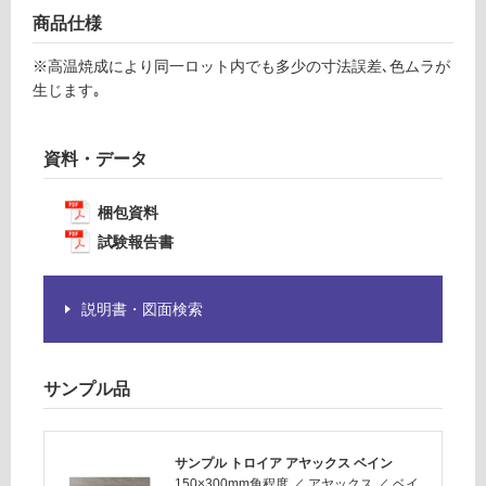
意
運賃表
商品仕様
が
F
必
※高温焼成により同一ロット内でも多少の寸法誤差､色ムラが
要
生じます｡
運
※
賃
商
合
品
資料・データ
計
仕
:
様
梱包資料
¥1,
欄
試験報告書
14
を
0/
ご
ケ
確
説明書・図面検索
ー
認
ス
く
だ
サンプル品
さ
い
対
サンプル トロイア アヤックス ベイン
応
150×300mm角程度
／
アヤックス
／
ベイ