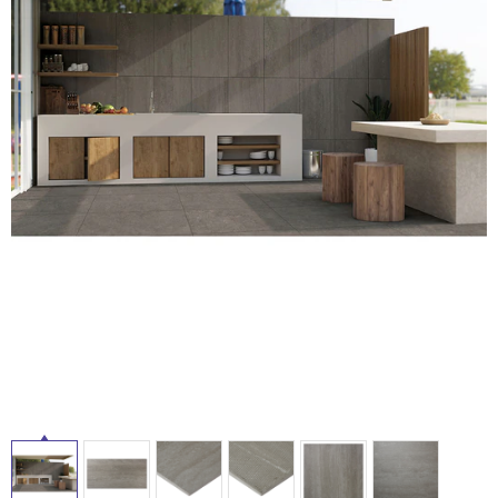
ム
修理お問い合わせ
クレーム公開
自分らしい家づくり
最高のリノベ会社が
みつ
照明
ペット用品
横浜スマート
ショールー
SUVACO
かる
リノベりす
ム
ウェルビーみのお
HDC
説明書・図面検索
水まわり
3年保証
BOX
内装用建材
パネル・壁材
タ
お役立ち情報
住まいの
スタイリング
ロートアイアン
天然石・石材
アイデア
イ
ミラタップ
チャンネル
メンテナンス・
施工材
新商品
オンライン相談
ル
屋
内
床・
屋
外
床・
浴
室