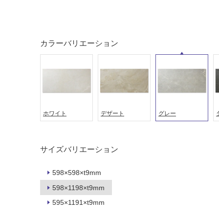
屋外床・
土足・遮
浴室床・
音・床暖
駐車場
カラーバリエーション
対
非
応
常
し
に
て
適
い
し
る
て
ホワイト
デザート
グレー
い
対
る
応
し
適
サイズバリエーション
て
し
い
て
598×598×t9mm
る
い
が
598×1198×t9mm
る
制
が
595×1191×t9mm
限
注