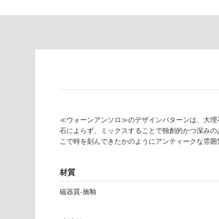
あ
意
り
が
の
必
為
要
注
適
意
し
が
て
必
い
要
な
※
い
商
屋内壁・屋外
品
≪ウォーンアンソロ≫のデザインパターンは、大理
壁・浴室壁
仕
石によらず、ミックスすることで独創的かつ深みの
様
こで時を刻んできたかのようにアンティークな雰囲
使用可
欄
能
を
材質
ご
使用可
確
磁器質-施釉
能
認
(寒冷地
く
以外)
だ