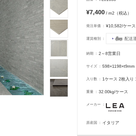
¥7,400
/ m2（税込）
¥10,582/ケ
発注単価
配送
運賃種別
2～8営業日
納期
598×1198×t9mm
サイズ
1ケース 2枚入り 1
入り数
32.00kg/ケース
重量
メーカー
イタリア
原産国