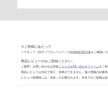
1
1
9
8
グ
レ
ー
ラ
フ
※ご投稿にあたって
ミラタップ（旧サンワカンパニー）の
利用規約第10条
をご確認い
運賃表
商品レビューのみご投稿ください。
F
ご質問・お問い合わせは別途
こちらのお問い合わせフォーム
をご利
商品レビューは当社で加工・加筆ができません。個人情報の記載等
運
レビュー投稿時には「名前」が公開されます。本名でのご投稿は必
賃
合
計
:
¥1,
14