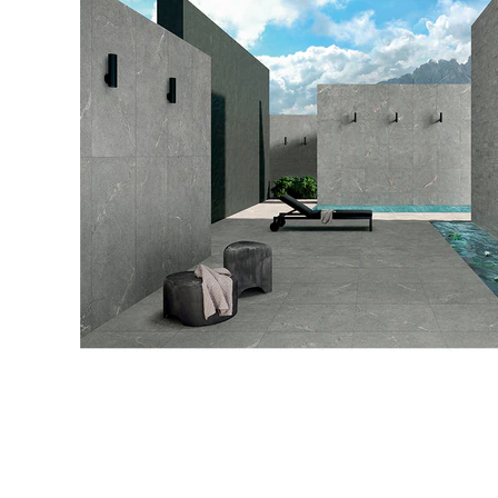
タイル
フローリ
ング
屋内床・