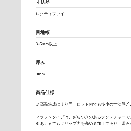
寸法差
さ
使用不
い
可
レクティファイ
T
対
L
応
目地幅
8
し
1
て
3‐5mm以上
6
い
5
な
8
い
厚み
ウ
ォ
9mm
ー
ン
ア
商品仕様
ン
ソ
※高温焼成により同一ロット内でも多少の寸法誤差､
ロ
5
＜ラフ＞タイプは、ざらつきのあるテクスチャーで
9
※あくまでもグリップ力を高める加工であり、滑ら
8-