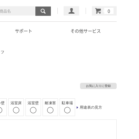
マイページ
カート
サポート
その他サービス
ラフ
お気に入りに登録
外壁
浴室床
浴室壁
耐凍害
駐車場
用途表の見方