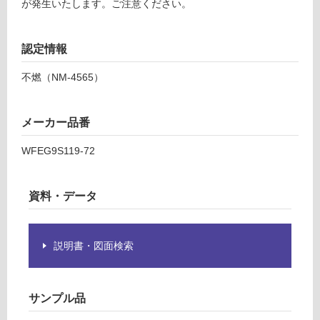
が発生いたします。ご注意ください。
応
し
て
認定情報
い
不燃（NM-4565）
な
い
メーカー品番
WFEG9S119-72
資料・データ
説明書・図面検索
サンプル品