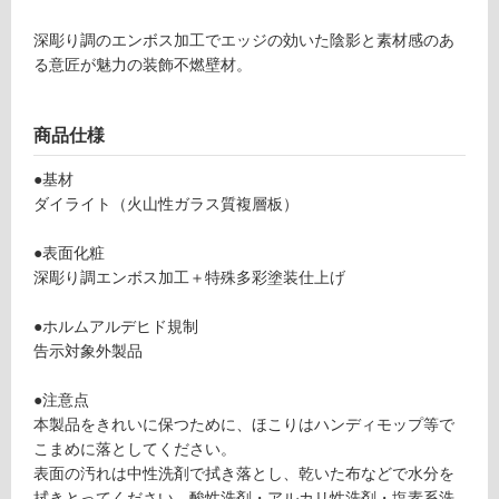
不
深彫り調のエンボス加工でエッジの効いた陰影と素材感のあ
可
る意匠が魅力の装飾不燃壁材。
商品仕様
フ
●基材
ロ
ダイライト（火山性ガラス質複層板）
ー
●表面化粧
深彫り調エンボス加工＋特殊多彩塗装仕上げ
リ
●ホルムアルデヒド規制
告示対象外製品
ン
W
P
●注意点
グ
1
本製品をきれいに保つために、ほこりはハンディモップ等で
3
こまめに落としてください。
1
土足・遮
表面の汚れは中性洗剤で拭き落とし、乾いた布などで水分を
9
拭きとってください。酸性洗剤・アルカリ性洗剤・塩素系洗