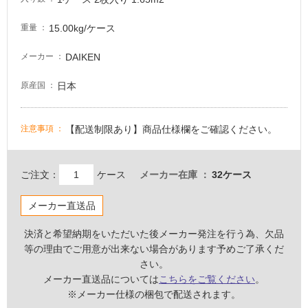
浴
室
15.00kg/ケース
重量
床・
駐
DAIKEN
メーカー
車
日本
原産国
場
非
常
【配送制限あり】商品仕様欄をご確認ください。
注意事項
に
適
し
ご注文：
ケース
メーカー在庫
32ケース
て
い
メーカー直送品
る
決済と希望納期をいただいた後メーカー発注を行う為、欠品
適
等の理由でご用意が出来ない場合があります予めご了承くだ
し
さい。
て
メーカー直送品については
こちらをご覧ください
。
い
※メーカー仕様の梱包で配送されます。
る