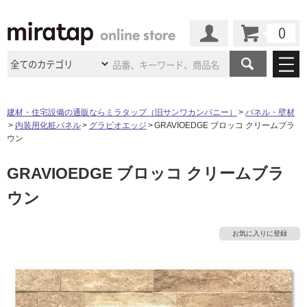
カート
マイページ
商品カテゴリ
建材・住宅設備の通販ならミラタップ（旧サンワカンパニー）
パネル・壁材
内装用化粧パネル
グラビオエッジ
GRAVIOEDGE ブロッコ クリームブラ
施工事例
洗面所・水回り
タイル
ウン
ショールーム
施工事例
法人案件納入事例
GRAVIOEDGE ブロッコ クリームブラ
キッチン
浴室（風呂・
バスルー
ム）・
トイレ
ショールームの
ご案内
東京
ショールーム
ウン
ミラタップ
のあるくらし
お客様訪問
インタビュー
ドア（扉）・
建具・玄関
サポート
扉
エクステリア
（外構）
大阪
ショールーム
仙台
ショールーム
店舗・施設事例
お気に入りに登録
その他サービス
ご利用ガイド
初めての方へ
ウッドデッキ
フローリング・
床材
名古屋
ショールーム
京都
ショールーム
ミラタップと
創る家
工事会社紹介
Coziコンシ
よくある質問
お問い合わせ
ASOLIE
ェルジュ
収納
インテリア・
家具
福岡
ショールーム
札幌スマート
ショールー