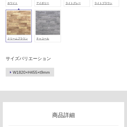
壁・
ホワイト
アイボリー
ライトグレー
ライトブラウン
浴
室
壁
使
用
クリームブラウン
チャコール
可
能
サイズバリエーション
使
用
W1820×H455×t9mm
可
能
(寒
冷
地
以
外)
商品詳細
使
用