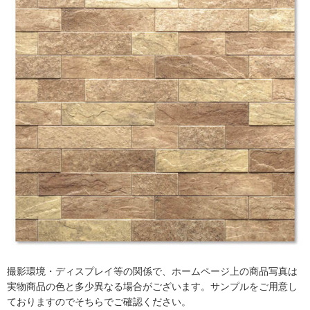
ム
修理お問い合わせ
クレーム公開
自分らしい家づくり
最高のリノベ会社が
みつ
照明
ペット用品
横浜スマート
ショールー
SUVACO
かる
リノベりす
ム
ウェルビーみのお
HDC
説明書・図面検索
水まわり
3年保証
BOX
内装用建材
パネル・壁材
お役立ち情報
住まいの
スタイリング
ロートアイアン
天然石・石材
アイデア
ミラタップ
チャンネル
メンテナンス・
施工材
新商品
オンライン相談
撮影環境・ディスプレイ等の関係で、ホームページ上の商品写真は
実物商品の色と多少異なる場合がございます。サンプルをご用意し
ておりますのでそちらでご確認ください。