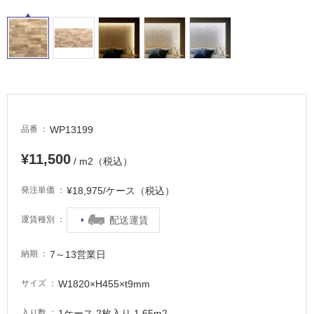
タ
WP13199
品番
イ
¥11,500
/ m2（税込）
ル
¥18,975/ケース（税込）
発注単価
屋
配送運賃
運賃種別
内
床・
7～13営業日
納期
屋
外
W1820×H455×t9mm
サイズ
床・
1ケース 2枚入り 1.65m2
入り数