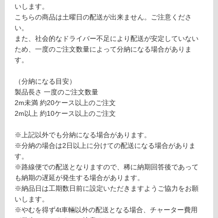
ウ
いします。
注
ン
こちらの商品は土曜日の配送が出来ません。ご注意くださ
意
い。
が
運賃表
また、社会的なドライバー不足により配送が安定していない
必
E
ため、一度のご注文数量によって分納になる場合がありま
要
す。
※
運
商
賃
（分納になる目安）
品
合
製品長さ 一度のご注文数量
仕
計
2m未満 約20ケース以上のご注文
様
:
2m以上 約10ケース以上のご注文
欄
¥1,
を
65
※上記以外でも分納になる場合があります。
ご
0/
※分納の場合は2日以上に分けての配送になる場合がありま
確
ケ
す。
認
ー
※路線便での配送となりますので、稀に納期回答後であって
く
ス
も納期の遅延が発生する場合があります。
だ
※納品日は工期数日前に設定いただきますようご協力をお願
さ
いします。
い
※やむを得ず4t車輛以外の配送となる場合、チャーター費用
対