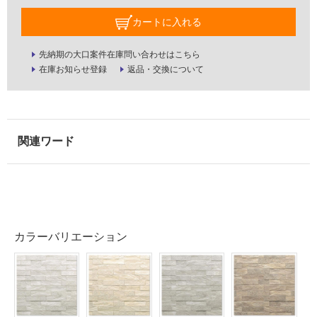
が
カートに入れる
注
意
先納期の大口案件在庫問い合わせはこちら
が
在庫お知らせ登録
返品・交換について
必
要
適
し
て
い
な
い
屋
カラーバリエーション
内
壁・
屋
外