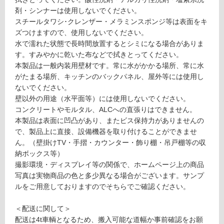
音・床暖
9
剤・シンナーは使用しないでください。
G
対
スチールタワシ･クレンザー・メラミンスポンジ等は表面をキ
R
応
ズつけますので、使用しないでください。
A
し
水で濡れた状態で長時間放置するとシミになる場合がありま
VI
て
す。すみやかに乾いた布などで拭きとってください。
O
い
本製品は一般内装用壁材です。常に水がかかる場所、常に水
E
る
がたまる場所、キッチンのバックパネル、屋外等には使用し
D
ないでください。
対
G
壁以外の用途（水平面等）には使用しないでください。
応
E
コンクリートやモルタル、ALCへの直張りはできません。
し
ブ
本製品は表面に凹凸があり、またビス保持力がありませんの
て
ロ
で、製品上に直接、設備機器を取り付けることができませ
い
ッ
ん。（壁掛けTV・手摺・カウンター・飾り棚・吊戸棚等の収
る
コ
納ボックス等）
が
ク
撮影環境・ディスプレイ等の関係で、ホームページ上の商品
制
リ
写真は実物商品の色と多少異なる場合がございます。サンプ
限
ー
ルをご用意しておりますのでそちらでご確認ください。
あ
ム
り
ブ
＜配送に関して＞
の
ラ
配送は4t車輌となるため、搬入可能な道幅か事前確認をお願
為