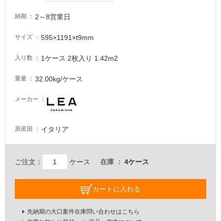
が
2～8営業日
納期
必
要
595×1191×t9mm
サイズ
適
し
1ケース 2枚入り 1.42m2
入り数
て
い
32.00kg/ケース
重量
な
メーカー
い
屋
イタリア
原産国
内
壁・
ご注文：
ケース
在庫
4ケース
屋
外
カートに入れる
壁・
浴
先納期の大口案件在庫問い合わせはこちら
室