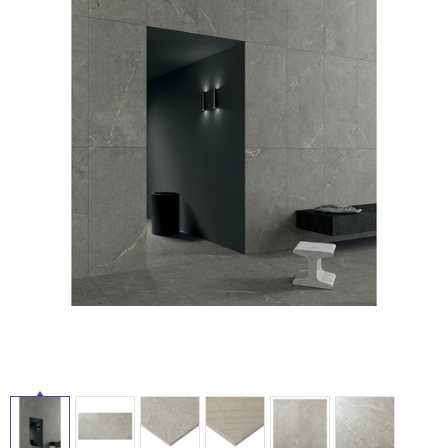
ム
修理お問い合わせ
クレーム公開
自分らしい家づくり
最高のリノベ会社が
みつ
照明
ペット用品
横浜スマート
ショールー
SUVACO
かる
リノベりす
ム
ウェルビーみのお
HDC
説明書・図面検索
水まわり
3年保証
タ
BOX
内装用建材
パネル・壁材
お役立ち情報
住まいの
スタイリング
イ
ロートアイアン
天然石・石材
アイデア
ル
ミラタップ
チャンネル
メンテナンス・
施工材
新商品
オンライン相談
屋
内
床・
屋
外
床・
浴
室
床・