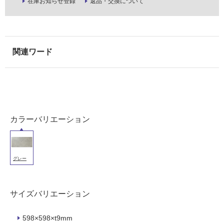
在庫お知らせ登録
返品・交換について
壁
使
用
可
能
使
用
可
能
(寒
カラーバリエーション
冷
地
以
グレー
外)
使
用
サイズバリエーション
不
可
598×598×t9mm