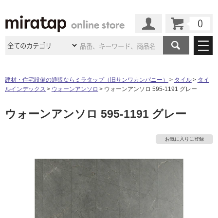
カート
マイページ
商品カテゴリ
建材・住宅設備の通販ならミラタップ（旧サンワカンパニー）
タイル
タイ
ルインデックス
ウォーンアンソロ
ウォーンアンソロ 595-1191 グレー
施工事例
洗面所・水回り
タイル
ウォーンアンソロ 595-1191 グレー
ショールーム
施工事例
法人案件納入事例
キッチン
浴室（風呂・
バスルー
ム）・
トイレ
ショールームの
ご案内
東京
ショールーム
お気に入りに登録
ミラタップ
のあるくらし
お客様訪問
インタビュー
ドア（扉）・
建具・玄関
サポート
扉
エクステリア
（外構）
大阪
ショールーム
仙台
ショールーム
店舗・施設事例
その他サービス
ご利用ガイド
初めての方へ
ウッドデッキ
フローリング・
床材
名古屋
ショールーム
京都
ショールーム
ミラタップと
創る家
工事会社紹介
Coziコンシ
よくある質問
お問い合わせ
ASOLIE
ェルジュ
収納
インテリア・
家具
福岡
ショールーム
札幌スマート
ショールー