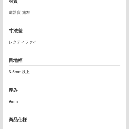
材質
ウ
し
ォ
て
磁器質-施釉
ー
い
ン
る
ア
寸法差
ン
対
ソ
応
レクティファイ
ロ
し
5
て
9
い
目地幅
5-
る
1
3‐5mm以上
が
1
制
9
限
1
厚み
あ
グ
り
9mm
レ
の
ー
為
注
商品仕様
運賃表
意
F
が