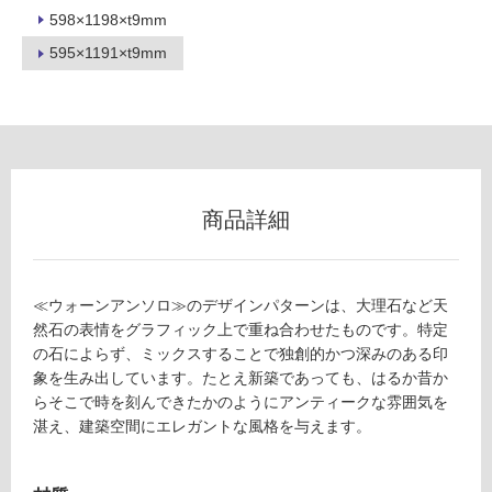
598×1198×t9mm
595×1191×t9mm
フ
ロ
ー
商品詳細
リ
ン
≪ウォーンアンソロ≫のデザインパターンは、大理石など天
T
然石の表情をグラフィック上で重ね合わせたものです。特定
グ
L
の石によらず、ミックスすることで独創的かつ深みのある印
8
象を生み出しています。たとえ新築であっても、はるか昔か
土足・遮
1
らそこで時を刻んできたかのようにアンティークな雰囲気を
6
音・床暖
湛え、建築空間にエレガントな風格を与えます。
6
対
5
応