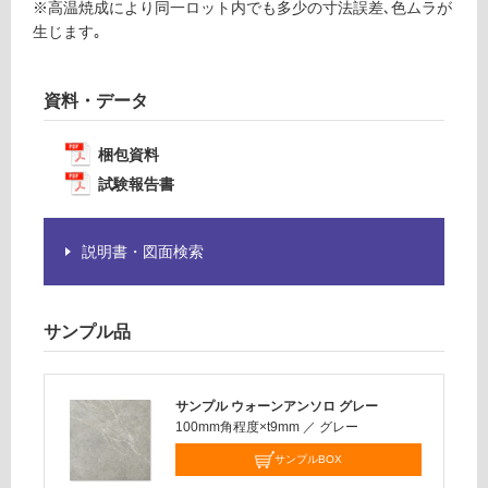
※高温焼成により同一ロット内でも多少の寸法誤差､色ムラが
必
生じます｡
要
運
※
賃
商
資料・データ
合
品
計
仕
:
梱包資料
様
¥1,
試験報告書
欄
14
を
0/
ご
ケ
説明書・図面検索
確
ー
認
ス
く
サンプル品
だ
さ
い
サンプル ウォーンアンソロ グレー
対
100mm角程度×t9mm
／
グレー
応
サンプルBOX
し