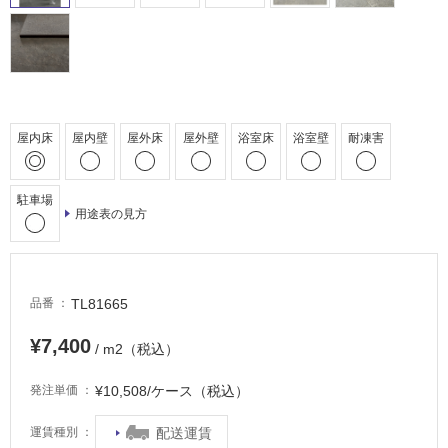
駐
車
場
非
常
屋内床
屋内壁
屋外床
屋外壁
浴室床
浴室壁
耐凍害
に
適
し
駐車場
て
用途表の見方
い
る
適
TL81665
品番
し
て
¥7,400
/ m2（税込）
い
る
¥10,508/ケース（税込）
発注単価
が
注
配送運賃
運賃種別
意