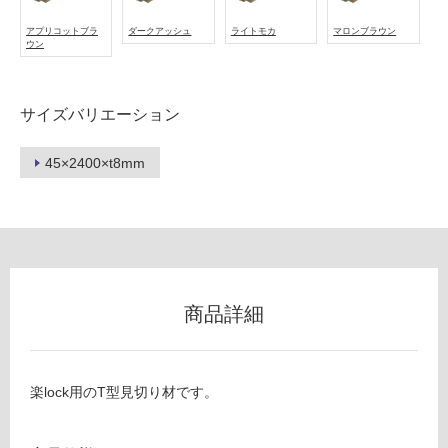
ー
アプリコットブラ
ダークアッシュ
ライトモカ
マロンブラウン
ウン
リ
サイズバリエーション
ン
45×2400×t8mm
グ
V
C
土足・遮
0
5
音・床暖
4
対
1
応
9
商品詳細
し
楽
て
lo
い
ck
る
楽lock用のT型見切り材です。
T
型
対
見
応