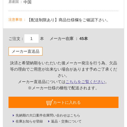
中国
原産国
い
な
い
【配送制限あり】商品仕様欄をご確認下さい。
注意事項
屋
ご注文：
本
メーカー在庫
45本
内
壁・
メーカー直送品
屋
外
決済と希望納期をいただいた後メーカー発注を行う為、欠品
壁・
等の理由でご用意が出来ない場合があります予めご了承くだ
さい。
浴
メーカー直送品については
こちらをご覧ください
。
室
※メーカー仕様の梱包で配送されます。
壁
使
カートに入れる
用
可
先納期の大口案件在庫問い合わせはこちら
能
在庫お知らせ登録
返品・交換について