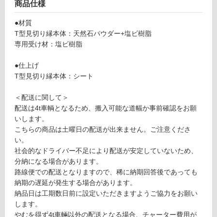
商品仕様
切
し
り
て
●材質
縁
い
T型見切り縁本体：天然石パウダー+塩ビ樹脂
ア
る
専用受け材：塩ビ樹脂
ー
が
モ
制
●仕上げ
ン
限
T型見切り縁本体：シート
ド
あ
ブ
り
＜配送に関して＞
ラ
の
配送は4t車輌となるため、搬入可能な道幅か事前確認をお願
ウ
為
いします。
ン
注
こちらの商品は土曜日の配送が出来ません。ご注意くださ
意
い。
運賃表
が
社会的なドライバー不足により配送が安定していないため、
G
必
分納になる場合があります。
要
路線便での配送となりますので、稀に納期回答後であっても
※
運
納期の遅延が発生する場合があります。
商
賃
納品日は工期数日前に設定いただきますようご協力をお願い
品
合
します。
仕
計
やむを得ず4t車輛以外の配送となる場合、チャーター費用が