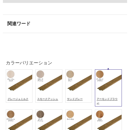
使
用
可
能
(寒
冷
地
以
外)
使
カラーバリエーション
用
不
可
グレージュミルク
スモークアッシュ
サンドグレー
アーモンドブラウ
ン
フ
ロ