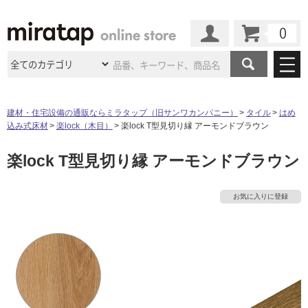
カート
マイページ
商品カテゴリ
建材・住宅設備の通販ならミラタップ（旧サンワカンパニー）
タイル
はめ
込み式床材
楽lock（木目）
楽lock T型見切り縁 アーモンドブラウン
施工事例
洗面所・水回り
タイル
楽lock T型見切り縁 アーモンドブラウン
ショールーム
施工事例
法人案件納入事例
キッチン
浴室（風呂・
バスルー
ム）・
トイレ
ショールームの
ご案内
東京
ショールーム
お気に入りに登録
ミラタップ
のあるくらし
お客様訪問
インタビュー
ドア（扉）・
建具・玄関
サポート
扉
エクステリア
（外構）
大阪
ショールーム
仙台
ショールーム
店舗・施設事例
その他サービス
ご利用ガイド
初めての方へ
ウッドデッキ
フローリング・
床材
タ
名古屋
ショールーム
京都
ショールーム
ミラタップと
創る家
工事会社紹介
Coziコンシ
よくある質問
お問い合わせ
ASOLIE
ェルジュ
収納
インテリア・
家具
イ
福岡
ショールーム
札幌スマート
ショールー