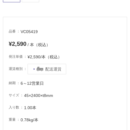
に
適
し
て
い
VC05419
品番
る
適
¥2,590
/ 本（税込）
し
て
¥2,590/本（税込）
発注単価
い
る
配送運賃
運賃種別
が
注
6～12営業日
納期
意
が
45×2400×t8mm
サイズ
必
要
1.00本
入り数
適
0.78kg/本
重量
し
て