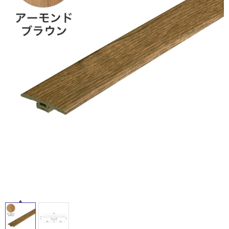
ム
修理お問い合わせ
クレーム公開
自分らしい家づくり
最高のリノベ会社が
みつ
照明
ペット用品
ル
横浜スマート
ショールー
SUVACO
かる
リノベりす
ム
ウェルビーみのお
HDC
説明書・図面検索
水まわり
3年保証
BOX
内装用建材
パネル・壁材
屋
内
お役立ち情報
住まいの
スタイリング
ロートアイアン
天然石・石材
床・
アイデア
屋
ミラタップ
チャンネル
メンテナンス・
施工材
新商品
外
オンライン相談
床・
浴
室
床・
駐
車
場
非
常