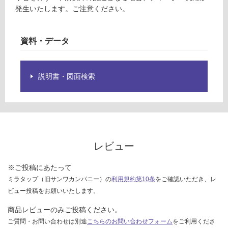
様
:
発生いたします。ご注意ください。
欄
¥8
を
9
ご
資料・データ
0/
確
本
認
く
説明書・図面検索
だ
さ
い
対
応
レビュー
し
て
※ご投稿にあたって
い
な
ミラタップ（旧サンワカンパニー）の
利用規約第10条
をご確認いただき、レ
い
ビュー投稿をお願いいたします。
商品レビューのみご投稿ください。
ご質問・お問い合わせは別途
こちらのお問い合わせフォーム
をご利用くださ