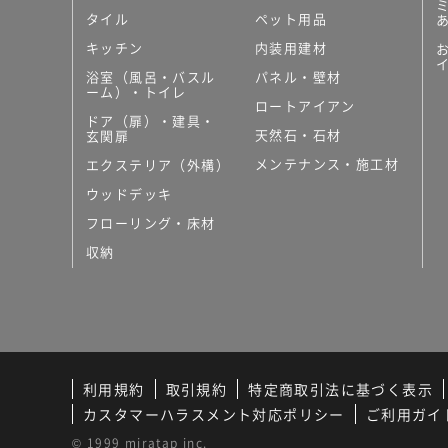
タイル
ペット用品
キッチン
内装用建材
浴室（風呂・バスル
パネル・壁材
ーム）・トイレ
ロートアイアン
ドア（扉）・建具・
天然石・石材
玄関扉
メンテナンス・施工材
エクステリア（外構）
ウッドデッキ
フローリング・床材
収納
利用規約
取引規約
特定商取引法に基づく表示
カスタマーハラスメント対応ポリシー
ご利用ガイ
© 1999 miratap inc.