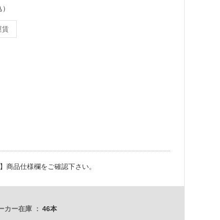
込）
運賃
】商品仕様欄をご確認下さい。
ーカー在庫
46本