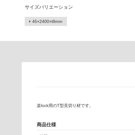
為
要
サイズバリエーション
注
適
意
し
が
45×2400×t8mm
て
必
い
要
な
※
い
商
屋内壁・屋外
品
壁・浴室壁
仕
様
使用可
欄
能
を
ご
使用可
確
能
認
楽lock用のT型見切り材です。
(寒冷地
く
以外)
だ
さ
使用不
商品仕様
い
可