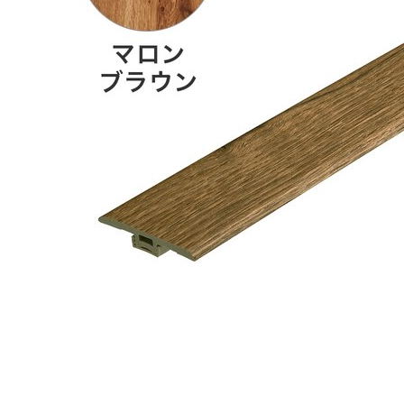
タイル
フローリ
ング
屋内床・
屋外床・
土足・遮
浴室床・