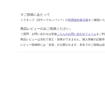
ン
ブ
ラ
※ご投稿にあたって
ウ
ミラタップ（旧サンワカンパニー）の
利用規約第10条
をご確認い
ン
商品レビューのみご投稿ください。
ご質問・お問い合わせは別途
こちらのお問い合わせフォーム
をご利
運賃表
商品レビューは当社で加工・加筆ができません。個人情報の記載等
G
レビュー投稿時には「名前」が公開されます。本名でのご投稿は必
運
賃
合
計
:
¥8
9
0/
本