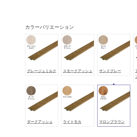
音・床暖
駐車場
対
非
応
常
し
カラーバリエーション
に
て
適
い
し
る
て
い
対
る
応
し
適
グレージュミルク
スモークアッシュ
サンドグレー
て
し
い
て
る
い
が
る
制
が
限
注
あ
意
ダークアッシュ
ライトモカ
マロンブラウン
り
が
の
必