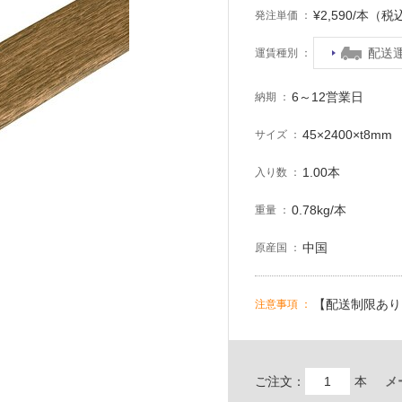
¥2,590/本（税
発注単価
配送
運賃種別
6～12営業日
納期
45×2400×t8mm
サイズ
1.00本
入り数
0.78kg/本
重量
中国
原産国
【配送制限あり
注意事項
ご注文：
本
メ