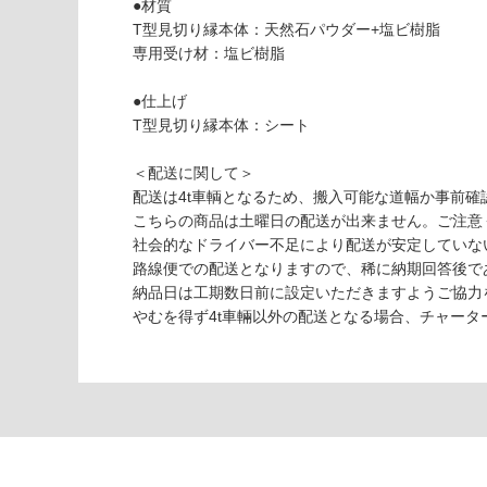
対
●材質
応
T型見切り縁本体：天然石パウダー+塩ビ樹脂
し
専用受け材：塩ビ樹脂
V
て
C
い
●仕上げ
0
な
T型見切り縁本体：シート
5
い
4
＜配送に関して＞
5
配送は4t車輌となるため、搬入可能な道幅か事前確
9
こちらの商品は土曜日の配送が出来ません。ご注意
楽
社会的なドライバー不足により配送が安定していな
lo
路線便での配送となりますので、稀に納期回答後で
ck
納品日は工期数日前に設定いただきますようご協力
T
やむを得ず4t車輛以外の配送となる場合、チャー
型
見
切
り
縁
マ
ロ