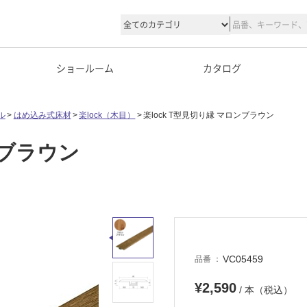
ショールーム
カタログ
ル
はめ込み式床材
楽lock（木目）
楽lock T型見切り縁 マロンブラウン
ンブラウン
VC05459
品番
¥2,590
/ 本（税込）