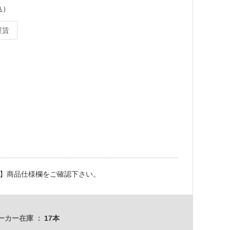
込）
運賃
】商品仕様欄をご確認下さい。
ーカー在庫
17本