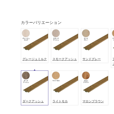
音・床暖
駐車場
対
非
応
常
し
カラーバリエーション
に
て
適
い
し
る
て
い
対
る
応
し
適
グレージュミルク
スモークアッシュ
サンドグレー
て
し
い
て
る
い
が
る
制
が
限
注
あ
意
ダークアッシュ
ライトモカ
マロンブラウン
り
が
の
必