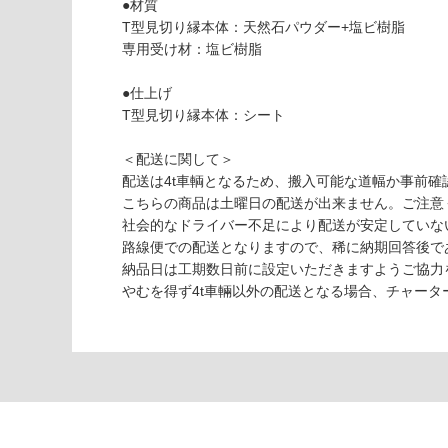
対
●材質
応
T型見切り縁本体：天然石パウダー+塩ビ樹脂
し
専用受け材：塩ビ樹脂
V
て
C
い
●仕上げ
0
な
T型見切り縁本体：シート
5
い
4
＜配送に関して＞
3
配送は4t車輌となるため、搬入可能な道幅か事前確
9
こちらの商品は土曜日の配送が出来ません。ご注意
楽
社会的なドライバー不足により配送が安定していな
lo
路線便での配送となりますので、稀に納期回答後で
ck
納品日は工期数日前に設定いただきますようご協力
T
やむを得ず4t車輛以外の配送となる場合、チャー
型
見
切
り
縁
ダ
ー