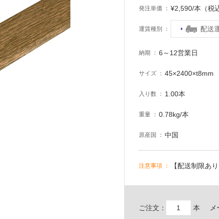
¥2,590/本（税
発注単価
配送
運賃種別
6～12営業日
納期
45×2400×t8mm
サイズ
1.00本
入り数
0.78kg/本
重量
中国
原産国
【配送制限あり
注意事項
ご注文：
本
メ