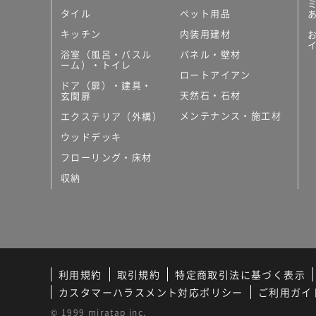
タイル
ペット用品
キッチン
内装用建材
浴室（風呂・バスル
パネル・壁材
ーム）・トイレ
ロートアイアン
ドア（扉）・建具・
天然石・石材
玄関扉
メンテナンス・施工材
エクステリア（外構）
ウッドデッキ
フローリング・床材
収納
利用規約
取引規約
特定商取引法に基づく表示
カスタマーハラスメント対応ポリシー
ご利用ガイ
© 1999 miratap inc.