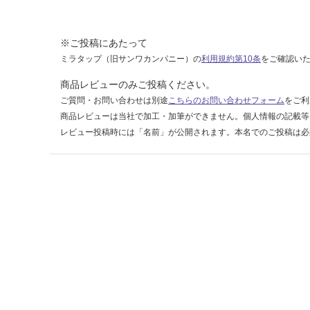
ク
ア
ッ
※ご投稿にあたって
シ
ミラタップ（旧サンワカンパニー）の
利用規約第10条
をご確認い
ュ
商品レビューのみご投稿ください。
ご質問・お問い合わせは別途
こちらのお問い合わせフォーム
をご利
運賃表
商品レビューは当社で加工・加筆ができません。個人情報の記載等
G
レビュー投稿時には「名前」が公開されます。本名でのご投稿は必
運
賃
合
計
:
¥8
9
0/
本