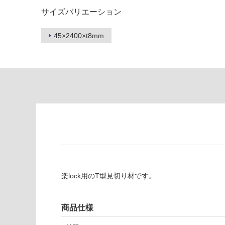
為
要
サイズバリエーション
注
適
意
し
が
45×2400×t8mm
て
必
い
要
な
※
い
商
屋内壁・屋外
品
壁・浴室壁
仕
様
使用可
欄
能
を
ご
使用可
確
能
認
楽lock用のT型見切り材です。
(寒冷地
く
以外)
だ
さ
使用不
商品仕様
い
可