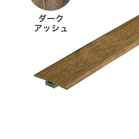
タイル
フローリ
ング
屋内床・
屋外床・
土足・遮
浴室床・