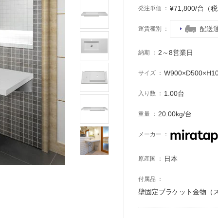
¥71,800/台（
発注単価
配送
運賃種別
2～8営業日
納期
W900×D500×H
サイズ
1.00台
入り数
20.00kg/台
重量
メーカー
日本
原産国
付属品
壁固定ブラケット金物（