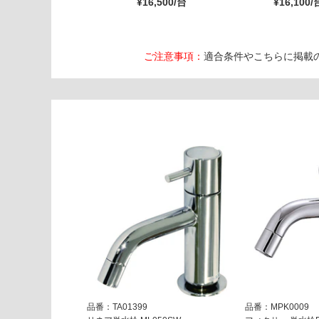
¥16,500/台
¥16,100/
ご注意事項：
適合条件やこちらに掲載
品番：TA01399
品番：MPK0009