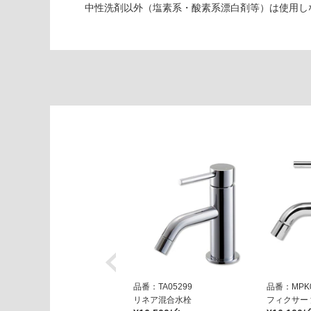
中性洗剤以外（塩素系・酸素系漂白剤等）は使用し
固
定
仕
様
運賃表
E
運
賃
合
計
:
¥1,
65
0/
台
品番：TA05299
品番：MPK0
リネア混合水栓
フィクサー