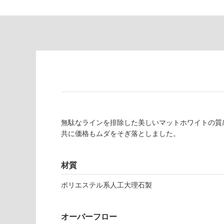
対
非
応
常
し
に
て
適
い
し
る
て
い
対
る
応
し
適
て
し
無駄なラインを排除した美しいマットホワイトの質
い
て
共に価格もムダをそぎ落としました。
る
い
が
る
制
が
材質
限
注
あ
意
ポリエステル系人工大理石製
り
が
の
必
為
要
オーバーフロー