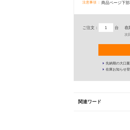
商品ページ下部
注意事項
ご注文：
台
在
次
先納期の大口案
在庫お知らせ登