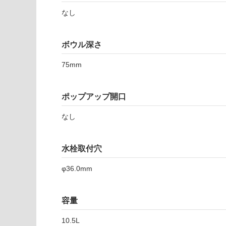
注
適
意
なし
し
が
て
必
い
ボウル深さ
要
な
※
い
75mm
商
屋内壁・屋外
品
壁・浴室壁
仕
ポップアップ開口
様
使用可
欄
能
なし
を
ご
使用可
確
水栓取付穴
能
認
(寒冷地
く
φ36.0mm
以外)
だ
さ
使用不
い
容量
可
対
10.5L