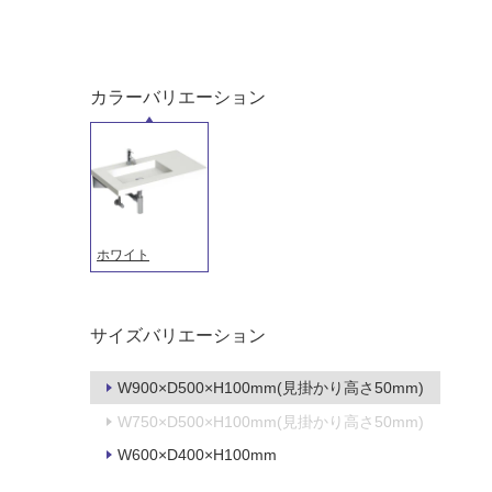
カラーバリエーション
ホワイト
タイル
フローリ
サイズバリエーション
ング
W900×D500×H100mm(見掛かり高さ50mm)
屋内床・
W750×D500×H100mm(見掛かり高さ50mm)
屋外床・
土足・遮
浴室床・
W600×D400×H100mm
音・床暖
駐車場