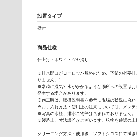
応
し
W
て
設置タイプ
A
い
1
な
壁付
4
い
0
2
商品仕様
1
仕上げ：ホワイトツヤ消し
カ
リ
※排水開口がヨーロッパ規格のため、下部の必要排
ッ
りません。）
サ
※常時に湿気や水がかかるような場所への設置はお
9
発生する場合があります。
0
※施工時は、取扱説明書を参考に現場の状況に合わ
0
※お手入れ方法・使用上の注意については、メンテ
ホ
※写真の水栓、排水金物等は含まれておりません。
ワ
※製造上、寸法誤差がございます。現物を確認の上
イ
ト
クリーニング方法：使用後、ソフトクロスにて拭き
壁