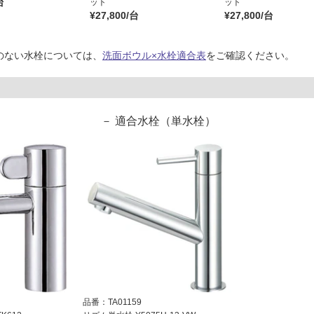
台
ット
ット
¥27,800/台
¥27,800/台
のない水栓については、
洗面ボウル×水栓適合表
をご確認ください。
適合水栓（単水栓）
品番：TA01159