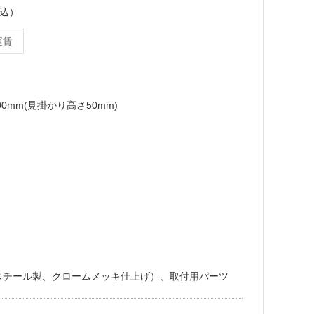
税込）
運賃
100mm(見掛かり高さ50mm)
スチール製、クロームメッキ仕上げ）、取付用パーツ