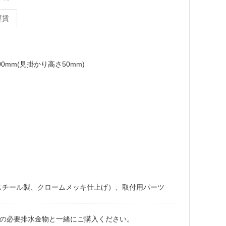
運賃
100mm(見掛かり高さ50mm)
スチール製、クロームメッキ仕上げ）、取付用パーツ
の必要排水金物と一緒にご購入ください。