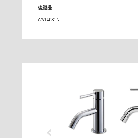
固
後継品
定
仕
WA14031N
様
運賃表
E
運
賃
合
計
:
¥1,
65
0/
台