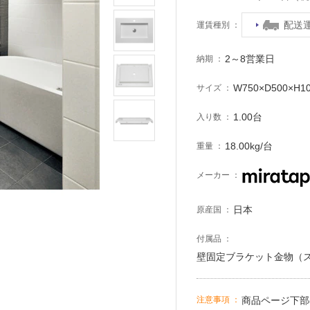
配送
運賃種別
2～8営業日
納期
W750×D500×H
サイズ
1.00台
入り数
18.00kg/台
重量
メーカー
日本
原産国
付属品
壁固定ブラケット金物（
商品ページ下部
注意事項