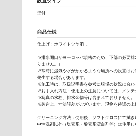
設置タイプ
応
し
壁付
W
て
A
い
1
な
商品仕様
4
い
0
仕上げ：ホワイトツヤ消し
3
1
※排水開口がヨーロッパ規格のため、下部の必要排
カ
りません。）
リ
※常時に湿気や水がかかるような場所への設置はお
ッ
発生する場合があります。
サ
※施工時は、取扱説明書を参考に現場の状況に合わ
7
※お手入れ方法・使用上の注意については、メンテ
5
※写真の水栓、排水金物等は含まれておりません。
0
※製造上、寸法誤差がございます。現物を確認の上
ホ
ワ
クリーニング方法：使用後、ソフトクロスにて拭き
イ
中性洗剤以外（塩素系・酸素系漂白剤等）は使用し
ト
壁