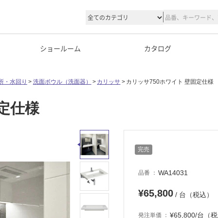
ショールーム
カタログ
所・水回り
洗面ボウル（洗面器）
カリッサ
カリッサ750ホワイト 壁固定仕様
固定仕様
完売
WA14031
品番
¥65,800
/ 台（税込）
¥65,800/台（
発注単価