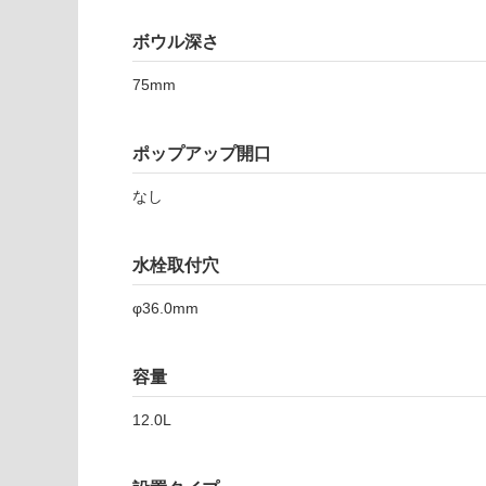
注
適
意
し
ボウル深さ
が
て
必
75mm
い
要
な
※
い
商
ポップアップ開口
屋内壁・屋外
品
壁・浴室壁
仕
なし
様
使用可
欄
能
を
水栓取付穴
ご
φ36.0mm
使用可
確
能
認
(寒冷地
く
容量
以外)
だ
さ
使用不
12.0L
い
可
対