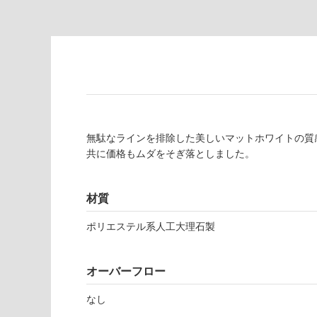
対
非
応
常
し
に
て
適
い
し
る
て
い
対
る
応
無駄なラインを排除した美しいマットホワイトの質
し
適
共に価格もムダをそぎ落としました。
て
し
い
て
る
い
材質
が
る
制
が
ポリエステル系人工大理石製
限
注
あ
意
り
オーバーフロー
が
の
必
なし
為
要