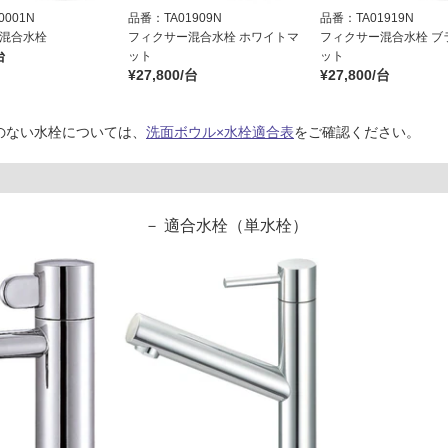
001N
品番：TA01909N
品番：TA01919N
 混合水栓
フィクサー混合水栓 ホワイトマ
フィクサー混合水栓 ブ
台
ット
ット
¥27,800/台
¥27,800/台
のない水栓については、
洗面ボウル×水栓適合表
をご確認ください。
適合水栓（単水栓）