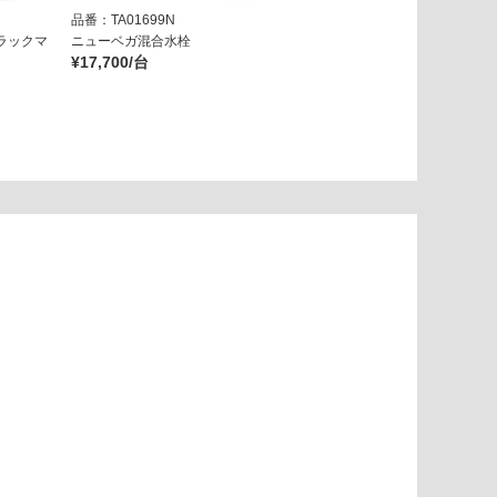
品番：TA01699N
品番：TA05129N
ラックマ
ニューベガ混合水栓
ニューベガ混合水栓 ホワイトマ
¥17,700/台
ット
¥29,800/台