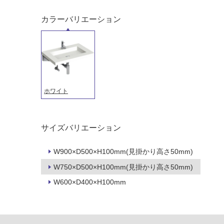
カラーバリエーション
ホワイト
サイズバリエーション
タイル
フローリ
W900×D500×H100mm(見掛かり高さ50mm)
W750×D500×H100mm(見掛かり高さ50mm)
ング
屋内床・
W600×D400×H100mm
屋外床・
土足・遮
浴室床・
音・床暖
駐車場