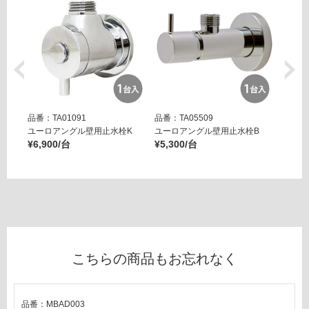
運賃表
が
E
必
要
W
※
A
商
1
品
9
仕
7
品番：TA01091
品番：TA05509
品番：T
様
5
ユーロアングル壁用止水栓K
ユーロアングル壁用止水栓B
壁用ア
欄
1
¥6,900/台
¥5,300/台
ー ブ
を
排水
¥14,8
ご
バル
確
ブ2
認
（T
く
エッ
だ
ジ
さ
ネロ
こちらの商品もお忘れなく
い
オパ
コ
対
用）
応
品番：MBAD003