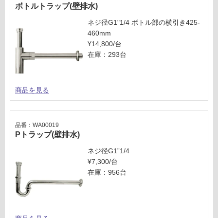
し
ボトルトラップ(壁排水)
運賃表
て
G
い
ネジ径G1"1/4 ボトル部の横引き425-
な
460mm
い
運
¥14,800/台
賃
在庫：293台
合
計
:
商品を見る
¥2,
54
0/
品番：WA00019
セ
Pトラップ(壁排水)
ッ
ト
ネジ径G1”1/4
¥7,300/台
在庫：956台