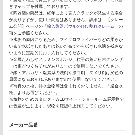
室
ぎキャップを付属しております。
壁
※陶器製の商品は、経年により貫入クラックが発生する場合
がありますが、使用上問題はありません。詳細は、【クレー
使
ム公開】ページの「
輸入陶器ボウルのひび割れクレーム
」の
用
項をご参照ください。
可
※水垢の原因になるため、マイクロファイバーなどの柔らか
能
い布で水拭きしたあとは乾いた布でから拭きし水滴を残さな
使
いように定期的にお手入れしてください。
用
※金属たわしやメラミンスポンジ、粒子の荒い粉末クレンザ
可
ーは傷がつくおそれがありますので使用しないでください。
能
※酸・アルカリ・塩素系の洗剤や漂白剤、ヌメリ剤は変色の
(寒
原因になるおそれがありますので使用しないでください。
冷
※写真の水栓、排水金物等は含まれておりません。「適合水
W
地
栓」よりお選びください。
A
以
※焼物のためカタログ・WEBサイト・ショールーム展示物で
1
外)
は色差が生じます。現物を確認の上施工してください。
9
使
1
用
4
メーカー品番
不
1
可