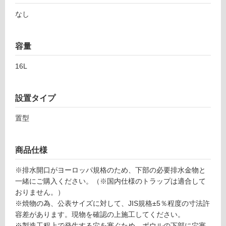
意
なし
が
必
要
容量
適
16L
し
て
い
設置タイプ
な
い
置型
屋
商品仕様
内
壁・
※排水開口がヨーロッパ規格のため、下部の必要排水金物と
屋
一緒にご購入ください。（※国内仕様のトラップは適合して
外
おりません。）
※焼物の為、公表サイズに対して、JIS規格±5％程度の寸法許
壁・
容差があります。現物を確認の上施工してください。
浴
※製造工程上で発生する穴を塞ぐため、ボウルの下部に穴塞