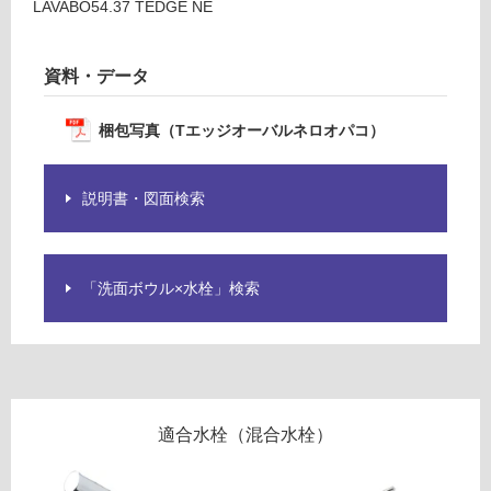
S
LAVABO54.37 TEDGE NE
T
エ
資料・データ
ッ
フ
ジ
オ
梱包写真（Tエッジオーバルネロオパコ）
ロ
ー
バ
ー
説明書・図面検索
ル
ネ
ロ
リ
オ
「洗面ボウル×水栓」検索
パ
ン
コ
目
グ
皿
セ
ッ
土足・遮
適合水栓（混合水栓）
ト
音・床暖
-
対