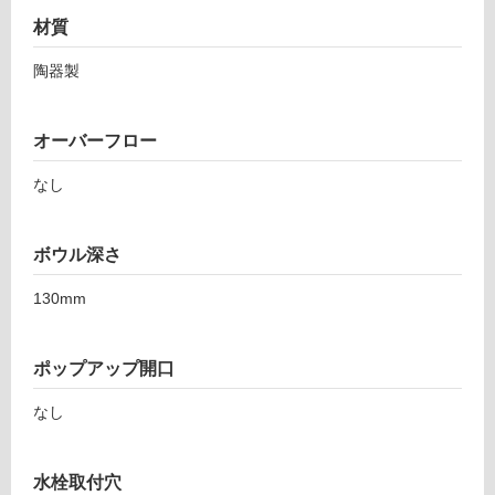
床・
材質
駐
車
陶器製
場
非
オーバーフロー
常
なし
に
適
し
ボウル深さ
て
い
130mm
る
適
し
ポップアップ開口
て
なし
い
る
が
水栓取付穴
注