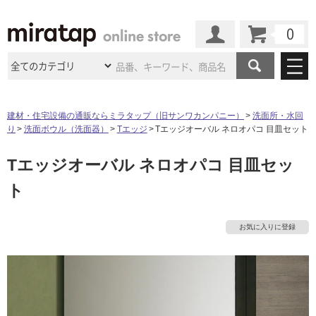
カート
マイページ
商品カテゴリ
建材・住宅設備の通販ならミラタップ（旧サンワカンパニー）
洗面所・水回
り
洗面ボウル（洗面器）
Tエッジ
Tエッジオーバル ネロオパコ 目皿セット
施工事例
洗面所・水回り
タイル
Tエッジオーバル ネロオパコ 目皿セッ
ショールーム
施工事例
法人案件納入事例
キッチン
浴室（風呂・
バスルー
ト
ム）・
トイレ
ショールームの
ご案内
東京
ショールーム
ミラタップ
のあるくらし
お客様訪問
インタビュー
ドア（扉）・
建具・玄関
サポート
扉
エクステリア
（外構）
お気に入りに登録
大阪
ショールーム
仙台
ショールーム
店舗・施設事例
その他サービス
ご利用ガイド
初めての方へ
ウッドデッキ
フローリング・
床材
名古屋
ショールーム
京都
ショールーム
ミラタップと
創る家
工事会社紹介
Coziコンシ
よくある質問
お問い合わせ
ASOLIE
ェルジュ
収納
インテリア・
家具
福岡
ショールーム
札幌スマート
ショールー