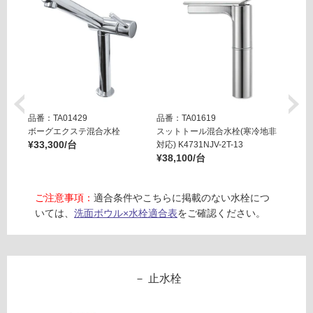
W
応
A
し
1
て
9
い
1
る
4
1
対
T
応
品番：TA01429
品番：TA01619
品番：T
エ
し
ボーグエクステ混合水栓
スットトール混合水栓(寒冷地非
スット
ッ
て
¥33,300/台
対応) K4731NJV-2T-13
用) K4
ジ
¥38,100/台
¥38,0
い
オ
る
ー
が
ご注意事項：
適合条件やこちらに掲載のない水栓につ
バ
制
いては、
洗面ボウル×水栓適合表
をご確認ください。
ル
限
ネ
あ
ロ
り
オ
の
止水栓
パ
為
コ
注
意