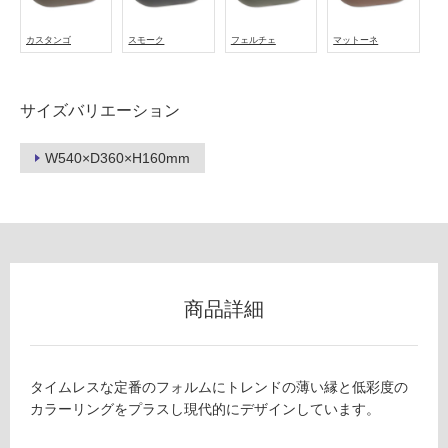
カスタンゴ
スモーク
フェルチェ
マットーネ
タ
サイズバリエーション
イ
W540×D360×H160mm
ル
屋
内
床・
商品詳細
屋
外
床・
タイムレスな定番のフォルムにトレンドの薄い縁と低彩度の
浴
カラーリングをプラスし現代的にデザインしています。
室