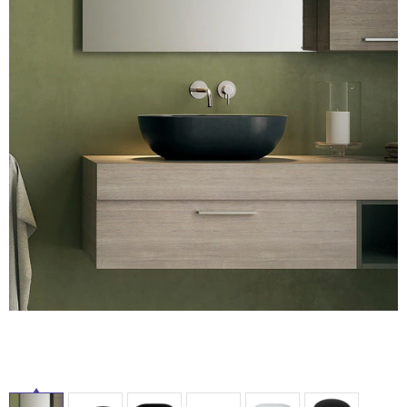
ム
修理お問い合わせ
クレーム公開
自分らしい家づくり
最高のリノベ会社が
みつ
照明
ペット用品
横浜スマート
ショールー
SUVACO
かる
リノベりす
ム
ウェルビーみのお
HDC
説明書・図面検索
水まわり
3年保証
BOX
内装用建材
パネル・壁材
お役立ち情報
住まいの
スタイリング
ロートアイアン
天然石・石材
アイデア
ミラタップ
チャンネル
メンテナンス・
施工材
新商品
オンライン相談