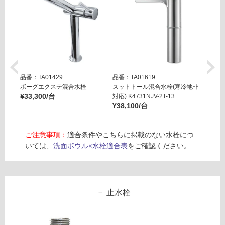
応
A
し
1
て
9
い
4
る
0
1
対
T
応
品番：TA01429
品番：TA01619
品番：T
エ
ボーグエクステ混合水栓
スットトール混合水栓(寒冷地非
スット
し
¥33,300/台
対応) K4731NJV-2T-13
用) K4
ッ
て
¥38,100/台
¥38,0
ジ
い
オ
る
ー
が
ご注意事項：
適合条件やこちらに掲載のない水栓につ
バ
制
いては、
洗面ボウル×水栓適合表
をご確認ください。
ル
限
カ
あ
ス
り
タ
の
止水栓
ン
為
ゴ
注
意