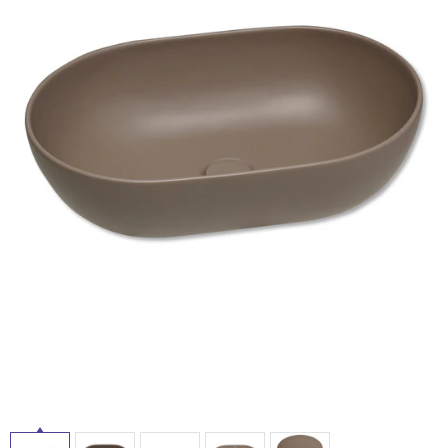
ム
修理お問い合わせ
クレーム公開
自分らしい家づくり
最高のリノベ会社が
みつ
照明
ペット用品
横浜スマート
ショールー
SUVACO
かる
リノベりす
ム
ウェルビーみのお
HDC
説明書・図面検索
水まわり
3年保証
BOX
内装用建材
パネル・壁材
お役立ち情報
住まいの
スタイリング
ロートアイアン
天然石・石材
アイデア
ミラタップ
チャンネル
メンテナンス・
施工材
新商品
オンライン相談