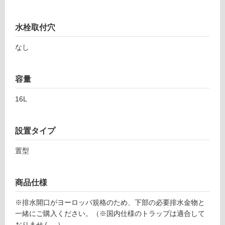
意
が
必
水栓取付穴
要
なし
適
し
て
容量
い
な
16L
い
設置タイプ
屋
内
置型
壁・
屋
商品仕様
外
壁・
※排水開口がヨーロッパ規格のため、下部の必要排水金物と
浴
一緒にご購入ください。（※国内仕様のトラップは適合して
おりません。）