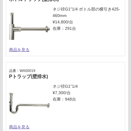
運賃表
て
G
ネジ径G1"1/4 ボトル部の横引き425-
い
460mm
な
¥14,800/台
い
運
在庫：291台
賃
合
計
:
商品を見る
¥2,
54
0/
品番：WA00019
セ
Pトラップ(壁排水)
ッ
ネジ径G1”1/4
ト
¥7,300/台
在庫：948台
商品を見る