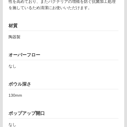
床・
性を高めており、またバクテリアの増殖を防ぐ抗菌加工処理
を施しているため清潔にお使いいただけます。
駐
車
場
材質
非
陶器製
常
に
適
オーバーフロー
し
て
なし
い
る
ボウル深さ
適
し
130mm
て
い
る
ポップアップ開口
が
注
なし