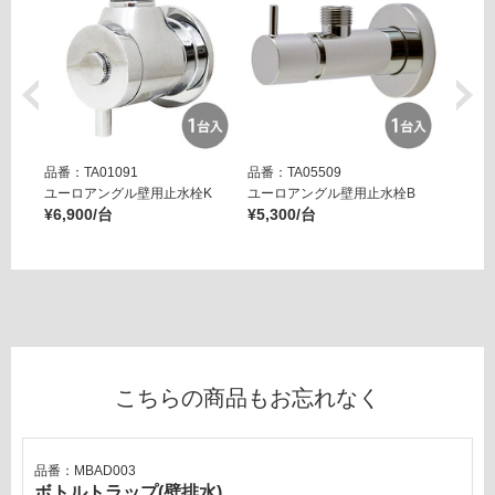
運賃表
が
E
必
要
W
※
A
商
1
品
9
仕
8
品番：TA01091
品番：TA05509
品番：T
様
2
ユーロアングル壁用止水栓K
ユーロアングル壁用止水栓B
壁用ア
欄
1
¥6,900/台
¥5,300/台
ー ブ
を
排水
¥14,8
ご
バル
確
ブ2
認
（T
く
エッ
だ
ジ
さ
カス
こちらの商品もお忘れなく
い
タン
ゴ
対
用）
応
品番：MBAD003
し
ボトルトラップ(壁排水)