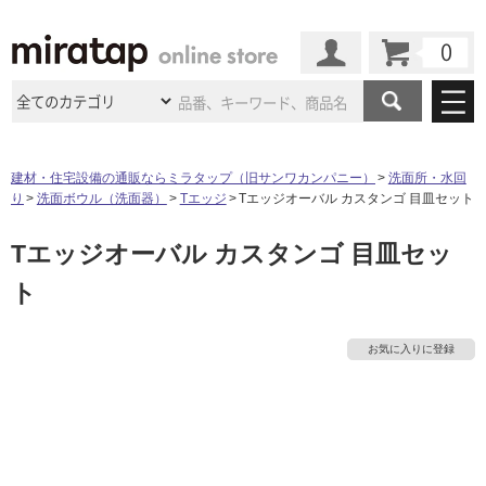
カート
マイページ
商品カテゴリ
建材・住宅設備の通販ならミラタップ（旧サンワカンパニー）
洗面所・水回
り
洗面ボウル（洗面器）
Tエッジ
Tエッジオーバル カスタンゴ 目皿セット
施工事例
洗面所・水回り
タイル
Tエッジオーバル カスタンゴ 目皿セッ
ショールーム
施工事例
法人案件納入事例
キッチン
浴室（風呂・
バスルー
ト
ム）・
トイレ
ショールームの
ご案内
東京
ショールーム
ミラタップ
のあるくらし
お客様訪問
インタビュー
ドア（扉）・
建具・玄関
サポート
扉
エクステリア
（外構）
お気に入りに登録
大阪
ショールーム
仙台
ショールーム
店舗・施設事例
その他サービス
ご利用ガイド
初めての方へ
ウッドデッキ
フローリング・
床材
名古屋
ショールーム
京都
ショールーム
ミラタップと
創る家
工事会社紹介
Coziコンシ
よくある質問
お問い合わせ
ASOLIE
ェルジュ
収納
インテリア・
家具
福岡
ショールーム
札幌スマート
ショールー