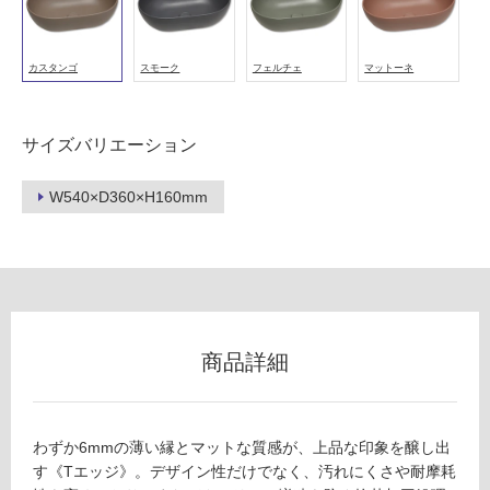
カスタンゴ
スモーク
フェルチェ
マットーネ
タ
サイズバリエーション
イ
W540×D360×H160mm
ル
屋
内
床・
屋
商品詳細
外
床・
浴
わずか6mmの薄い縁とマットな質感が、上品な印象を醸し出
室
す《Tエッジ》。デザイン性だけでなく、汚れにくさや耐摩耗