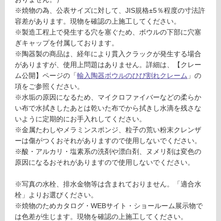
室
※焼物の為、公表サイズに対して、JIS規格±5％程度の寸法許
壁
容差があります。現物を確認の上施工してください。
使
※製造工程上で発生する穴を塞ぐため、ボウルの下部に穴塞
用
ぎキャップを付属しております。
可
※陶器製の商品は、経年により貫入クラックが発生する場合
能
がありますが、使用上問題はありません。詳細は、【クレー
ム公開】ページの「
輸入陶器ボウルのひび割れクレーム
」の
使
項をご参照ください。
用
※水垢の原因になるため、マイクロファイバーなどの柔らか
可
い布で水拭きしたあとは乾いた布でから拭きし水滴を残さな
能
いように定期的にお手入れしてください。
(寒
※金属たわしやメラミンスポンジ、粒子の荒い粉末クレンザ
冷
ーは傷がつくおそれがありますので使用しないでください。
W
地
※酸・アルカリ・塩素系の洗剤や漂白剤、ヌメリ剤は変色の
A
以
原因になるおそれがありますので使用しないでください。
1
外)
9
使
※写真の水栓、排水金物等は含まれておりません。「適合水
4
用
栓」よりお選びください。
0
不
※焼物のためカタログ・WEBサイト・ショールーム展示物で
1
可
は色差が生じます。現物を確認の上施工してください。
S