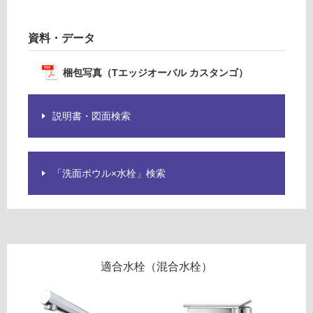
T
エ
資料・データ
ッ
フ
ジ
梱包写真（Tエッジオーバル カスタンゴ）
オ
ロ
ー
バ
説明書・図面検索
ー
ル
カ
ス
リ
タ
「洗面ボウル×水栓」検索
ン
ン
ゴ
目
グ
皿
セ
ッ
土足・遮
適合水栓（混合水栓）
ト
音・床暖
-
対
W