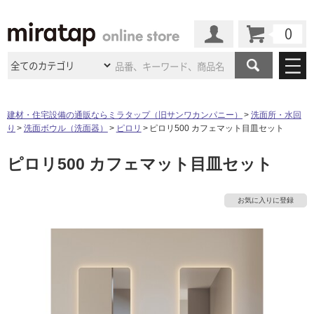
カート
マイページ
商品カテゴリ
建材・住宅設備の通販ならミラタップ（旧サンワカンパニー）
洗面所・水回
り
洗面ボウル（洗面器）
ピロリ
ピロリ500 カフェマット目皿セット
施工事例
洗面所・水回り
タイル
ピロリ500 カフェマット目皿セット
ショールーム
施工事例
法人案件納入事例
キッチン
浴室（風呂・
バスルー
ム）・
トイレ
ショールームの
ご案内
東京
ショールーム
お気に入りに登録
ミラタップ
のあるくらし
お客様訪問
インタビュー
ドア（扉）・
建具・玄関
サポート
扉
エクステリア
（外構）
大阪
ショールーム
仙台
ショールーム
店舗・施設事例
その他サービス
ご利用ガイド
初めての方へ
ウッドデッキ
フローリング・
床材
名古屋
ショールーム
京都
ショールーム
ミラタップと
創る家
工事会社紹介
Coziコンシ
よくある質問
お問い合わせ
ASOLIE
ェルジュ
収納
インテリア・
家具
福岡
ショールーム
札幌スマート
ショールー