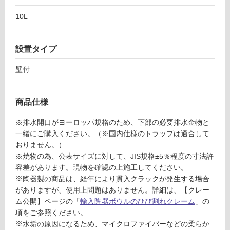
適
10L
し
て
い
設置タイプ
る
適
壁付
し
て
商品仕様
い
る
※排水開口がヨーロッパ規格のため、下部の必要排水金物と
が
一緒にご購入ください。（※国内仕様のトラップは適合して
注
おりません。）
意
※焼物の為、公表サイズに対して、JIS規格±5％程度の寸法許
が
容差があります。現物を確認の上施工してください。
必
※陶器製の商品は、経年により貫入クラックが発生する場合
要
がありますが、使用上問題はありません。詳細は、【クレー
適
ム公開】ページの「
輸入陶器ボウルのひび割れクレーム
」の
し
項をご参照ください。
て
※水垢の原因になるため、マイクロファイバーなどの柔らか