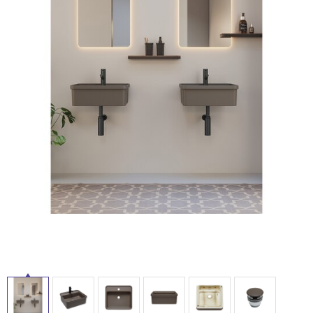
ム
修理お問い合わせ
クレーム公開
自分らしい家づくり
最高のリノベ会社が
みつ
照明
ペット用品
横浜スマート
ショールー
SUVACO
かる
リノベりす
ム
ウェルビーみのお
HDC
説明書・図面検索
水まわり
3年保証
BOX
内装用建材
パネル・壁材
お役立ち情報
住まいの
スタイリング
ロートアイアン
天然石・石材
アイデア
ミラタップ
チャンネル
メンテナンス・
施工材
新商品
オンライン相談