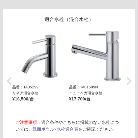
用
可
能
適合水栓（混合水栓）
(寒
W
冷
A
地
3
以
5
外)
0
使
2
用
1
不
S
可
ピ
品番：TA05299
品番：TA01699N
品番：T
ロ
リネア混合水栓
ニューベガ混合水栓
ニュー
¥16,500/台
¥17,700/台
ット
リ
¥29,8
5
フ
0
0
ご注意事項：
適合条件やこちらに掲載のない水栓につ
ロ
カ
いては、
洗面ボウル×水栓適合表
をご確認ください。
フ