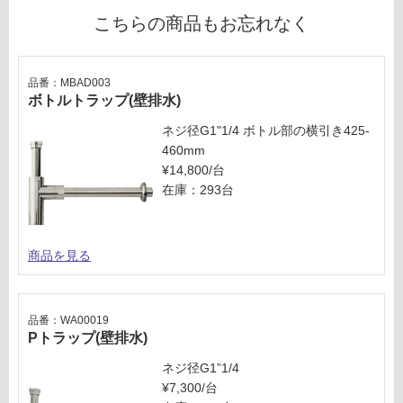
計
こちらの商品もお忘れなく
:
¥2,
54
0/
品番：MBAD003
ボトルトラップ(壁排水)
セ
ッ
ネジ径G1"1/4 ボトル部の横引き425-
ト
460mm
¥14,800/台
在庫：293台
商品を見る
品番：WA00019
Pトラップ(壁排水)
ネジ径G1”1/4
¥7,300/台