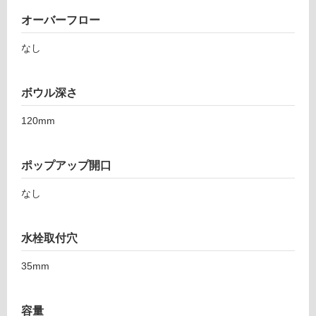
ル
オーバーフロー
なし
屋
内
床・
ボウル深さ
屋
120mm
外
床・
浴
ポップアップ開口
室
なし
床・
駐
車
水栓取付穴
場
35mm
非
常
容量
に