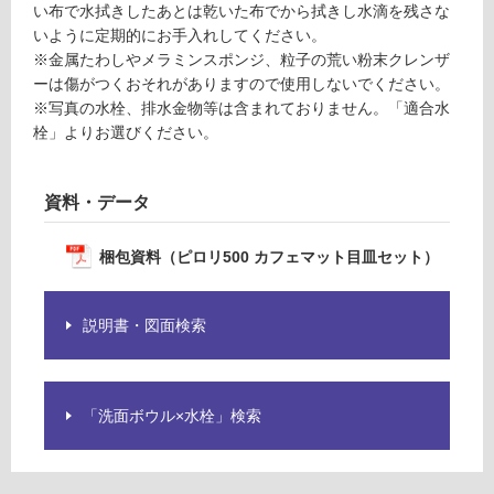
い
い布で水拭きしたあとは乾いた布でから拭きし水滴を残さな
な
いように定期的にお手入れしてください。
い
※金属たわしやメラミンスポンジ、粒子の荒い粉末クレンザ
ーは傷がつくおそれがありますので使用しないでください。
※写真の水栓、排水金物等は含まれておりません。「適合水
屋
栓」よりお選びください。
内
壁・
屋
資料・データ
外
壁・
梱包資料（ピロリ500 カフェマット目皿セット）
浴
室
説明書・図面検索
壁
使
用
「洗面ボウル×水栓」検索
可
能
使