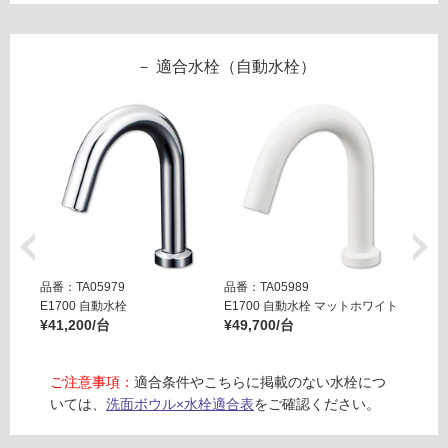
5
し
0
て
0
い
適合水栓（自動水栓）
カ
る
フ
が
ェ
制
マ
限
ッ
あ
ト
り
の
運賃表
為
E
注
意
W
品番：TA05979
品番：TA05989
品番：T
が
A
E1700 自動水栓
E1700 自動水栓 マットホワイト
E170
必
3
¥41,200/台
¥49,700/台
¥49,7
要
5
※
0
商
ご注意事項：
適合条件やこちらに掲載のない水栓につ
3
品
いては、
洗面ボウル×水栓適合表
をご確認ください。
1
仕
ピ