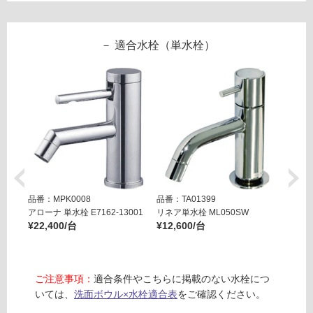
ー
ェ
マ
ッ
リ
適合水栓（単水栓）
ト
目
ン
皿
セ
グ
ッ
ト
-
土足・遮
W
音・床暖
A
対
3
品番：MPK0008
品番：TA01399
品番：T
応
5
アローナ 単水栓 E7162-13001
リネア単水栓 ML050SW
リズム単
し
0
¥22,400/台
¥12,600/台
¥19,8
て
2
い
1
る
ピ
ご注意事項：
適合条件やこちらに掲載のない水栓につ
ロ
対
いては、
洗面ボウル×水栓適合表
をご確認ください。
リ
応