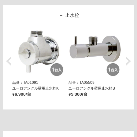
様
ロ
欄
リ
を
排
止水栓
ご
水
確
バ
認
ル
く
ブ
だ
カ
さ
フ
い
ェ
マ
対
ッ
応
ト
品番：TA01091
品番：TA05509
品番：T
し
ユーロアングル壁用止水栓K
ユーロアングル壁用止水栓B
壁用ア
て
¥6,900/台
¥5,300/台
運賃表
ー ブ
い
¥14,8
G
な
い
運
賃
合