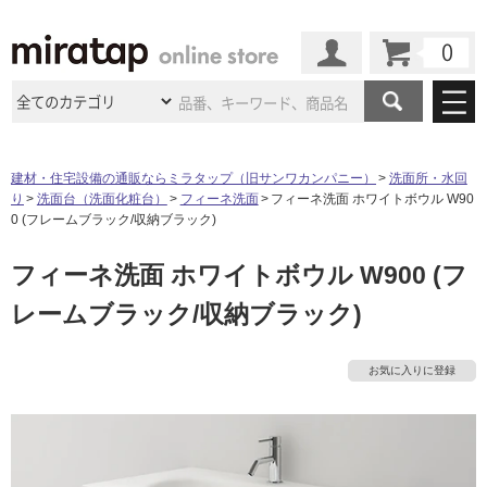
カート
マイページ
商品カテゴリ
建材・住宅設備の通販ならミラタップ（旧サンワカンパニー）
洗面所・水回
り
洗面台（洗面化粧台）
フィーネ洗面
フィーネ洗面 ホワイトボウル W90
施工事例
洗面所・水回り
タイル
0 (フレームブラック/収納ブラック)
ショールーム
施工事例
法人案件納入事例
フィーネ洗面 ホワイトボウル W900 (フ
キッチン
浴室（風呂・
バスルー
ム）・
トイレ
ショールームの
ご案内
東京
ショールーム
レームブラック/収納ブラック)
ミラタップ
のあるくらし
お客様訪問
インタビュー
ドア（扉）・
建具・玄関
サポート
扉
エクステリア
（外構）
大阪
ショールーム
仙台
ショールーム
店舗・施設事例
お気に入りに登録
その他サービス
ご利用ガイド
初めての方へ
ウッドデッキ
フローリング・
床材
名古屋
ショールーム
京都
ショールーム
ミラタップと
創る家
工事会社紹介
Coziコンシ
よくある質問
お問い合わせ
ASOLIE
ェルジュ
収納
インテリア・
家具
福岡
ショールーム
札幌スマート
ショールー