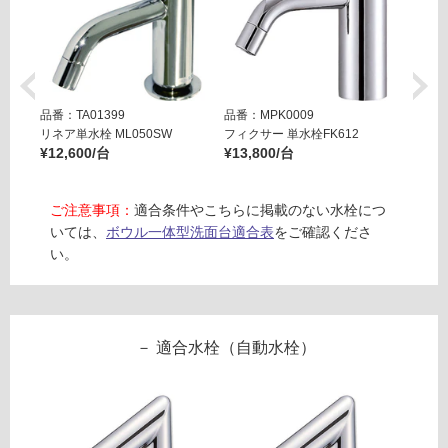
N
ン
W
F
R
グ
0
品番：TA01399
品番：MPK0009
品番：T
9
土足・遮
リネア単水栓 ML050SW
フィクサー 単水栓FK612
リズム単
0
¥12,600/台
¥13,800/台
¥19,8
音・床暖
B
フ
対
ィ
ご注意事項：
適合条件やこちらに掲載のない水栓につ
応
ー
いては、
ボウル一体型洗面台適合表
をご確認くださ
し
ネ
い。
て
洗
い
面
る
9
対
0
適合水栓（自動水栓）
応
0
し
下
て
台
い
ブ
る