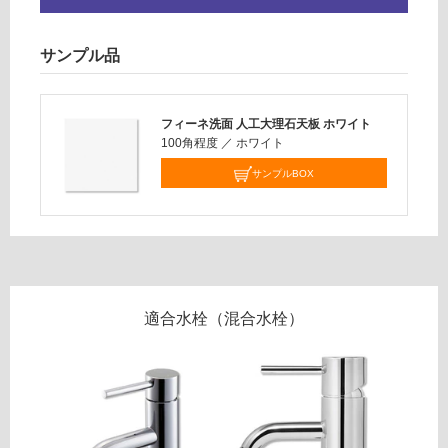
F
屋
N
内
サンプル品
S
壁・
0
屋
9
フィーネ洗面 人工大理石天板 ホワイト
外
0
100角程度
／
ホワイト
B
壁・
B
サンプルBOX
浴
フ
室
ィ
壁
ー
ネ
使
洗
用
面
可
適合水栓（混合水栓）
ホ
能
ワ
使
イ
用
ト
可
ボ
能
ウ