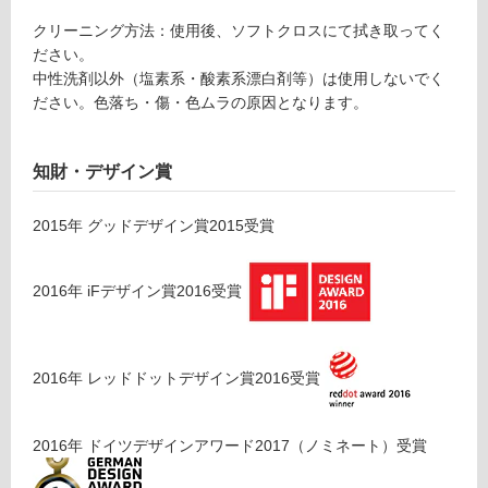
内
クリーニング方法：使用後、ソフトクロスにて拭き取ってく
床・
ださい。
中性洗剤以外（塩素系・酸素系漂白剤等）は使用しないでく
屋
ださい。色落ち・傷・色ムラの原因となります。
外
床・
浴
知財・デザイン賞
室
床・
2015
年
グッドデザイン賞2015
受賞
駐
車
2016
年
iFデザイン賞2016
受賞
場
非
常
2016
年
レッドドットデザイン賞2016
受賞
に
適
し
2016
年
ドイツデザインアワード2017（ノミネート）
受賞
て