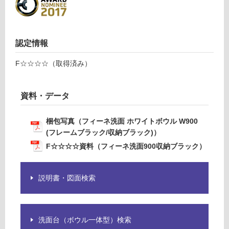
い
る
適
し
認定情報
て
い
F☆☆☆☆（取得済み）
る
が
資料・データ
注
意
が
梱包写真（フィーネ洗面 ホワイトボウル W900
必
(フレームブラック/収納ブラック)）
要
F☆☆☆☆資料（フィーネ洗面900収納ブラック）
適
し
説明書・図面検索
て
い
な
い
洗面台（ボウル一体型）検索
W