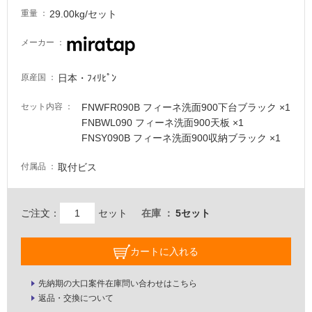
29.00kg/セット
重量
メーカー
日本・ﾌｨﾘﾋﾟﾝ
原産国
FNWFR090B フィーネ洗面900下台ブラック ×1
セット内容
FNBWL090 フィーネ洗面900天板 ×1
FNSY090B フィーネ洗面900収納ブラック ×1
取付ビス
付属品
ご注文：
セット
在庫
5セット
カートに入れる
先納期の大口案件在庫問い合わせはこちら
返品・交換について