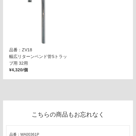
面
9
0
0
収
納
ブ
品番：ZV18
ラ
幅広リターンベンド管Sトラッ
ッ
プ用 32用
ク
¥4,320/個
運賃表
E
運
賃
こちらの商品もお忘れなく
合
計
:
¥5,
品番：WA00361P