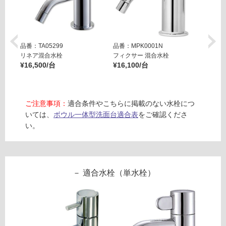
(寒
ル
冷
W
地
90
以
0
品番：TA05299
品番：MPK0001N
品番：T
外)
(フ
リネア混合水栓
フィクサー 混合水栓
フィク
レ
使
¥16,500/台
¥16,100/台
ット
ー
用
¥27,8
ム
不
ブ
可
ご注意事項：
適合条件やこちらに掲載のない水栓につ
ラ
いては、
ボウル一体型洗面台適合表
をご確認くださ
ッ
い。
ク/
収
フ
納
ブ
ロ
ラ
適合水栓（単水栓）
ッ
ー
ク)
-
リ
F