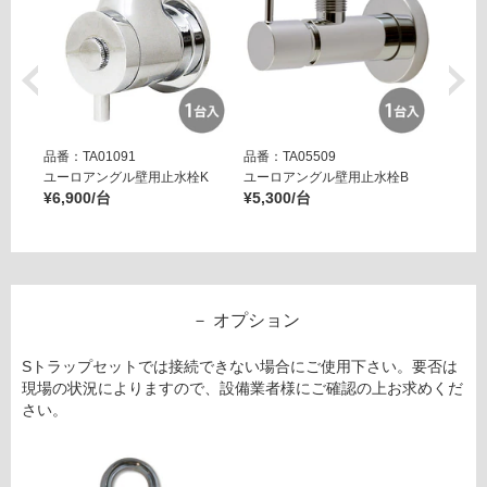
確
0
認
0
く
天
だ
板
さ
い
運賃表
品番：TA01091
品番：TA05509
品番：T
S
対
ユーロアングル壁用止水栓K
ユーロアングル壁用止水栓B
壁用ア
応
F
¥6,900/台
¥5,300/台
ー ブ
し
N
¥14,8
て
S
い
Y
な
0
い
9
オプション
0
B
Sトラップセットでは接続できない場合にご使用下さい。要否は
フ
現場の状況によりますので、設備業者様にご確認の上お求めくだ
ィ
さい。
ー
ネ
洗