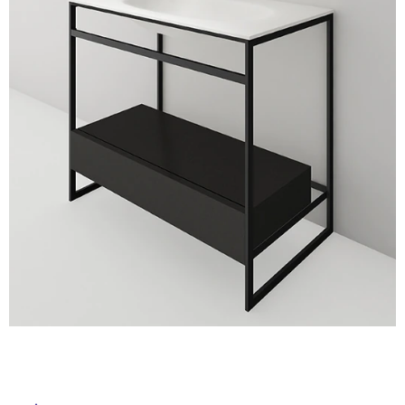
ム
修理お問い合わせ
クレーム公開
自分らしい家づくり
最高のリノベ会社が
みつ
照明
ペット用品
横浜スマート
ショールー
SUVACO
かる
リノベりす
ム
ウェルビーみのお
HDC
説明書・図面検索
水まわり
3年保証
BOX
内装用建材
パネル・壁材
お役立ち情報
住まいの
スタイリング
ロートアイアン
天然石・石材
アイデア
ミラタップ
チャンネル
メンテナンス・
施工材
新商品
オンライン相談