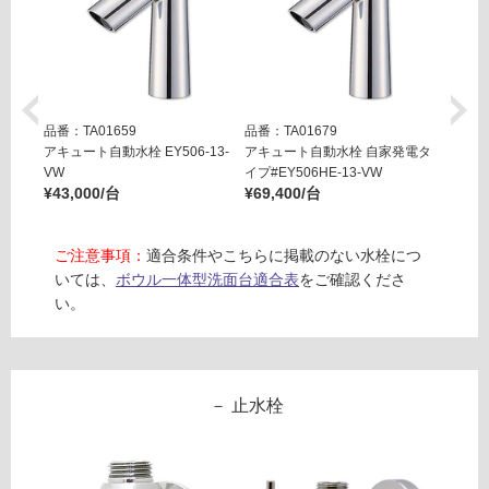
ラ
が
ッ
制
ク
限
あ
運賃表
り
S
品番：TA01659
品番：TA01679
品番：T
の
F
アキュート自動水栓 EY506-13-
アキュート自動水栓 自家発電タ
E170
為
¥41,2
VW
イプ#EY506HE-13-VW
N
注
¥43,000/台
¥69,400/台
B
意
W
が
L
ご注意事項：
適合条件やこちらに掲載のない水栓につ
必
0
いては、
ボウル一体型洗面台適合表
をご確認くださ
要
9
い。
※
0
商
フ
品
ィ
仕
ー
様
止水栓
ネ
欄
洗
を
面
ご
9