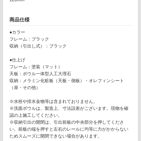
商品仕様
●カラー
フレーム：ブラック
収納（引出し式）：ブラック
●仕上げ
フレーム：塗装（マット）
天板：ボウル一体型人工大理石
収納：メラミン化粧板（天板・側板）・オレフィンシート
（扉・その他）
タ
※水栓や排水金物等は含まれておりません。
イ
※洗面ボウルは、製造上、寸法誤差がございます。現物を確
認の上施工してください。
※収納引出の開閉は、引出前板の中央部分を押してくださ
ル
い。前板の端を押すと左右のレールに均等に力がかからない
ためスムーズに開閉できない場合があります。
屋