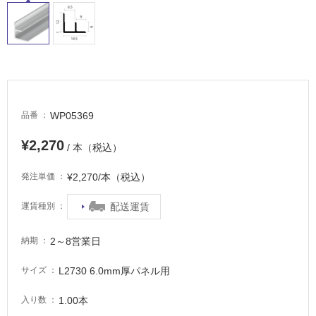
適
し
て
い
る
が
注
意
WP05369
品番
が
必
¥2,270
/ 本（税込）
要
¥2,270/本（税込）
発注単価
適
し
配送運賃
運賃種別
て
い
2～8営業日
な
納期
い
L2730 6.0mm厚パネル用
サイズ
屋
1.00本
入り数
内