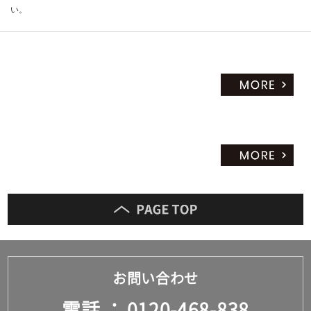
い。
だ
さ
い
対
応
し
て
い
な
い
お問い合わせ
電話
0120-468-838