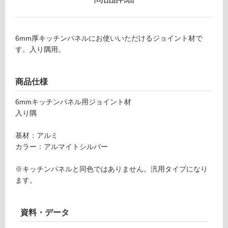
m
グ
m
ア
土足・遮
6mm厚キッチンパネルにお使いいただけるジョイント材で
ル
す。入り隅用。
音・床暖
ミ
ジ
対
ョ
応
商品仕様
イ
し
ナ
6mmキッチンパネル用ジョイント材
て
ー
入り隅
い
入
る
り
基材：アルミ
対
隅
カラー：アルマイトシルバー
応
ア
し
ル
※キッチンパネルと同色ではありません。汎用タイプになり
て
マ
ます。
い
イ
る
ト
が
シ
資料・データ
制
ル