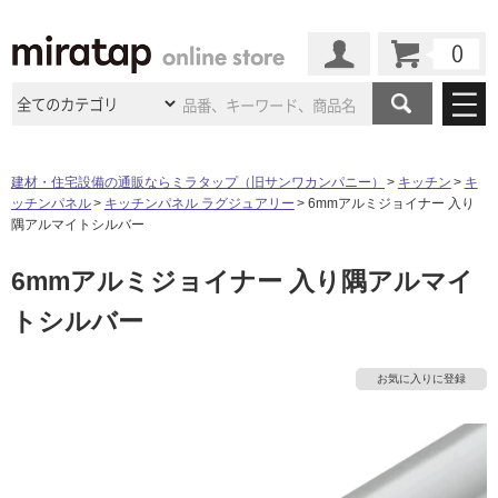
カート
マイページ
商品カテゴリ
建材・住宅設備の通販ならミラタップ（旧サンワカンパニー）
キッチン
キ
ッチンパネル
キッチンパネル ラグジュアリー
6mmアルミジョイナー 入り
施工事例
洗面所・水回り
タイル
隅アルマイトシルバー
ショールーム
タ
施工事例
法人案件納入事例
6mmアルミジョイナー 入り隅アルマイ
キッチン
浴室（風呂・
バスルー
ム）・
トイレ
ショールームの
ご案内
東京
ショールーム
トシルバー
イ
ミラタップ
のあるくらし
お客様訪問
インタビュー
ドア（扉）・
建具・玄関
サポート
扉
エクステリア
（外構）
大阪
ショールーム
仙台
ショールーム
ル
店舗・施設事例
お気に入りに登録
その他サービス
ご利用ガイド
初めての方へ
ウッドデッキ
フローリング・
床材
名古屋
ショールーム
京都
ショールーム
屋
ミラタップと
創る家
工事会社紹介
Coziコンシ
よくある質問
お問い合わせ
内
ASOLIE
ェルジュ
収納
インテリア・
家具
福岡
ショールーム
札幌スマート
ショールー
床・