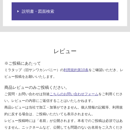
限
バ
あ
ー
説明書・図面検索
り
の
運賃表
為
H
注
意
運
が
レビュー
賃
必
合
要
※ご投稿にあたって
計
※
:
ミラタップ（旧サンワカンパニー）の
利用規約第10条
をご確認いただき、レ
商
¥2
ビュー投稿をお願いいたします。
品
6
仕
商品レビューのみご投稿ください。
0/
様
ご質問・お問い合わせは別途
こちらのお問い合わせフォーム
をご利用くださ
本
欄
い。レビューの内容にご返信することはいたしかねます。
を
商品レビューは当社で加工・加筆ができません。個人情報の記載等、利用規
ご
約に反する場合は、ご投稿いただいても表示されません。
確
レビュー投稿時には「名前」が公開されます。本名でのご投稿は必須ではあ
認
りません。ニックネームなど、公開しても問題のないお名前をご入力くださ
く