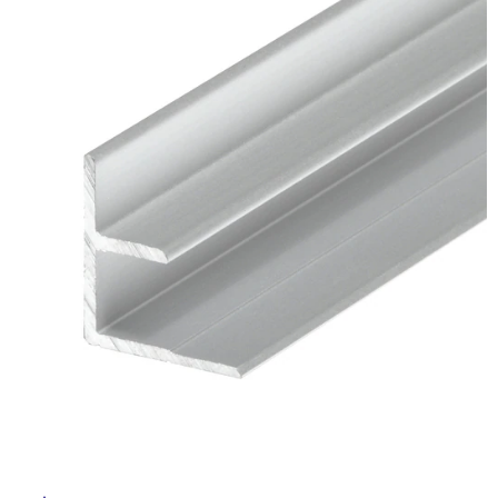
ム
修理お問い合わせ
クレーム公開
屋
自分らしい家づくり
最高のリノベ会社が
みつ
照明
ペット用品
横浜スマート
ショールー
外
SUVACO
かる
リノベりす
ム
ウェルビーみのお
HDC
説明書・図面検索
水まわり
3年保証
床・
BOX
内装用建材
パネル・壁材
浴
お役立ち情報
住まいの
スタイリング
室
ロートアイアン
天然石・石材
アイデア
床・
ミラタップ
チャンネル
駐
メンテナンス・
施工材
新商品
オンライン相談
車
場
非
常
に
適
し
て
い
る