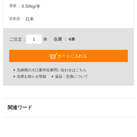
0.50kg/本
壁・
重量
屋
日本
原産国
外
壁・
浴
ご注文：
本
在庫
4本
室
壁
カートに入れる
使
先納期の大口案件在庫問い合わせはこちら
用
在庫お知らせ登録
返品・交換について
可
能
使
用
可
能
(寒
冷
地