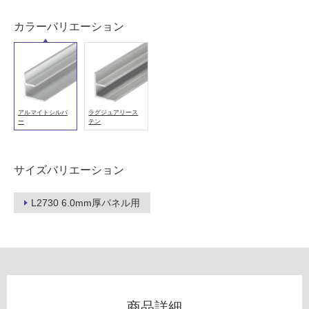
以
カラーバリエーション
外)
使
用
不
可
アルマイトシルバ
ラグジュアリース
ー
テン
フ
サイズバリエーション
ロ
W
L2730 6.0mm厚パネル用
P
ー
0
5
リ
3
6
ン
9
商品詳細
6