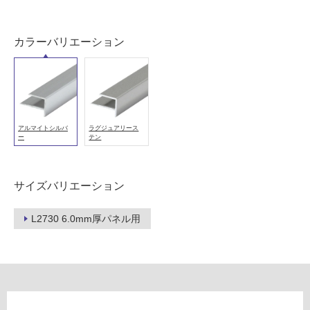
以
外)
カラーバリエーション
使
用
不
可
アルマイトシルバ
ラグジュアリース
ー
テン
フ
サイズバリエーション
ロ
W
L2730 6.0mm厚パネル用
ー
P
0
リ
5
4
ン
1
9