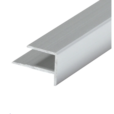
ム
修理お問い合わせ
クレーム公開
屋
自分らしい家づくり
最高のリノベ会社が
みつ
照明
ペット用品
横浜スマート
ショールー
外
SUVACO
かる
リノベりす
ム
ウェルビーみのお
HDC
説明書・図面検索
水まわり
3年保証
床・
BOX
内装用建材
パネル・壁材
浴
お役立ち情報
住まいの
スタイリング
室
ロートアイアン
天然石・石材
アイデア
床・
ミラタップ
チャンネル
駐
メンテナンス・
施工材
新商品
オンライン相談
車
場
非
常
に
適
し
て
い
る