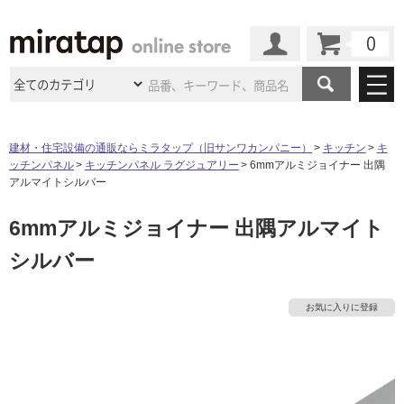
カート
マイページ
商品カテゴリ
建材・住宅設備の通販ならミラタップ（旧サンワカンパニー）
キッチン
キ
ッチンパネル
キッチンパネル ラグジュアリー
6mmアルミジョイナー 出隅
施工事例
洗面所・水回り
タイル
アルマイトシルバー
ショールーム
タ
施工事例
法人案件納入事例
6mmアルミジョイナー 出隅アルマイト
キッチン
浴室（風呂・
バスルー
ム）・
トイレ
ショールームの
ご案内
東京
ショールーム
シルバー
イ
ミラタップ
のあるくらし
お客様訪問
インタビュー
ドア（扉）・
建具・玄関
サポート
扉
エクステリア
（外構）
大阪
ショールーム
仙台
ショールーム
ル
店舗・施設事例
お気に入りに登録
その他サービス
ご利用ガイド
初めての方へ
ウッドデッキ
フローリング・
床材
名古屋
ショールーム
京都
ショールーム
屋
ミラタップと
創る家
工事会社紹介
Coziコンシ
よくある質問
お問い合わせ
内
ASOLIE
ェルジュ
収納
インテリア・
家具
福岡
ショールーム
札幌スマート
ショールー
床・