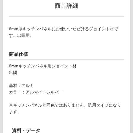
商品詳細
6
グ
m
m
土足・遮
ア
6mm厚キッチンパネルにお使いいただけるジョイント材で
音・床暖
ル
す。出隅用。
ミ
対
ジ
応
ョ
し
商品仕様
イ
て
ナ
6mmキッチンパネル用ジョイント材
い
ー
出隅
る
出
対
隅
基材：アルミ
応
ア
カラー：アルマイトシルバー
し
ル
て
マ
※キッチンパネルと同色ではありません。汎用タイプになり
い
イ
ます。
る
ト
が
シ
制
ル
資料・データ