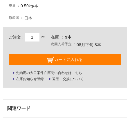
0.50kg/本
壁・
重量
屋
日本
原産国
外
壁・
浴
ご注文：
本
在庫
9本
室
次回入荷予定
08月下旬:8本
壁
カートに入れる
使
用
先納期の大口案件在庫問い合わせはこちら
可
在庫お知らせ登録
返品・交換について
能
使
用
可
能
(寒
冷
地