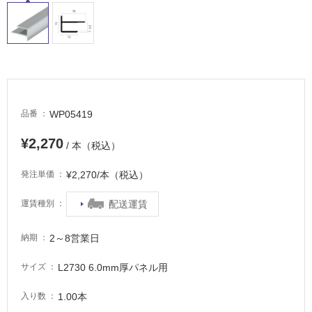
適
し
て
い
る
が
注
意
WP05419
品番
が
必
¥2,270
/ 本（税込）
要
¥2,270/本（税込）
発注単価
適
し
配送運賃
運賃種別
て
い
2～8営業日
な
納期
い
L2730 6.0mm厚パネル用
サイズ
屋
1.00本
入り数
内