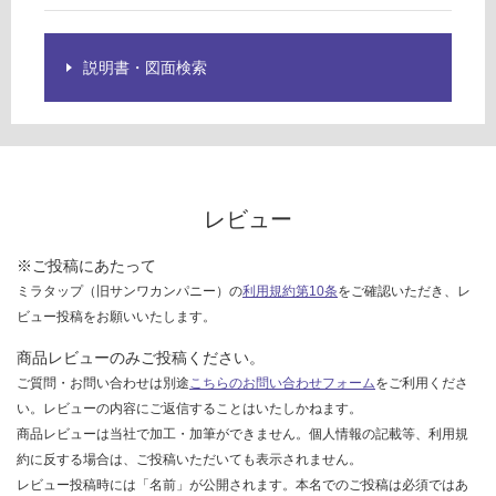
限
バ
あ
ー
り
説明書・図面検索
の
運賃表
為
H
注
意
運
が
賃
必
レビュー
合
要
計
※
※ご投稿にあたって
:
商
¥2
ミラタップ（旧サンワカンパニー）の
利用規約第10条
をご確認いただき、レ
品
6
ビュー投稿をお願いいたします。
仕
0/
様
商品レビューのみご投稿ください。
本
欄
ご質問・お問い合わせは別途
こちらのお問い合わせフォーム
をご利用くださ
を
い。レビューの内容にご返信することはいたしかねます。
ご
商品レビューは当社で加工・加筆ができません。個人情報の記載等、利用規
確
約に反する場合は、ご投稿いただいても表示されません。
認
レビュー投稿時には「名前」が公開されます。本名でのご投稿は必須ではあ
く