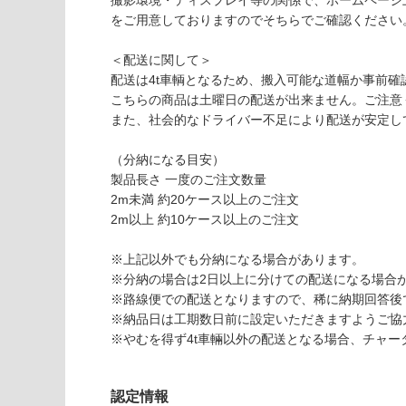
撮影環境・ディスプレイ等の関係で、ホームページ
い
1
をご用意しておりますのでそちらでご確認ください
な
7
い
9
＜配送に関して＞
G
配送は4t車輌となるため、搬入可能な道幅か事前確
R
こちらの商品は土曜日の配送が出来ません。ご注意
A
また、社会的なドライバー不足により配送が安定し
VI
O
（分納になる目安）
E
製品長さ 一度のご注文数量
D
2m未満 約20ケース以上のご注文
G
2m以上 約10ケース以上のご注文
E
ブ
※上記以外でも分納になる場合があります。
ロ
※分納の場合は2日以上に分けての配送になる場合
ッ
※路線便での配送となりますので、稀に納期回答後
コ
※納品日は工期数日前に設定いただきますようご協
ラ
※やむを得ず4t車輛以外の配送となる場合、チャ
イ
ト
認定情報
グ