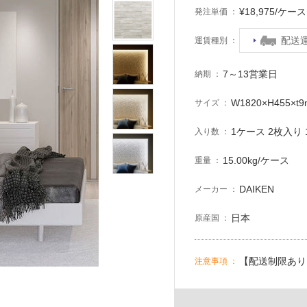
¥18,975/ケ
発注単価
配送
運賃種別
7～13営業日
納期
W1820×H455×t
サイズ
1ケース 2枚入り 1
入り数
15.00kg/ケース
重量
DAIKEN
メーカー
日本
原産国
【配送制限あり
注意事項