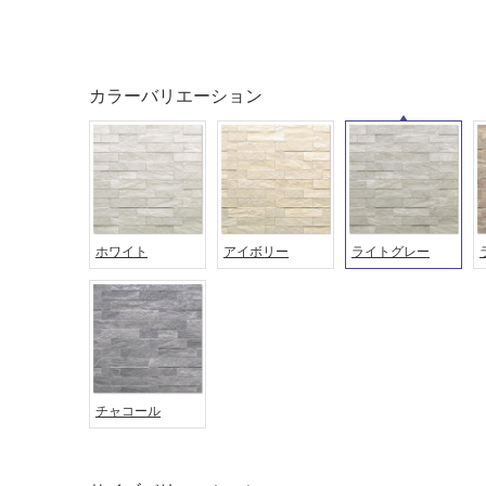
カラーバリエーション
ホワイト
アイボリー
ライトグレー
タイル
フローリ
ング
屋内床・
屋外床・
土足・遮
浴室床・
音・床暖
駐車場
チャコール
対
非
応
常