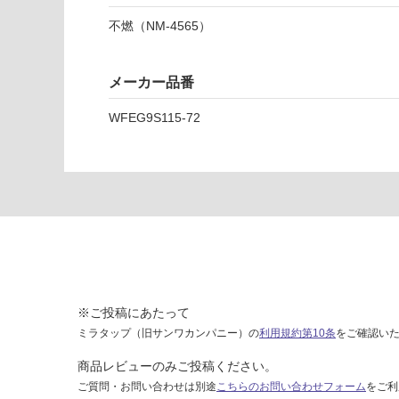
レ
不燃（NM-4565）
ー
運賃表
メーカー品番
E
WFEG9S115-72
運
賃
合
計
:
¥1,
65
0/
ケ
※ご投稿にあたって
ー
ス
ミラタップ（旧サンワカンパニー）の
利用規約第10条
をご確認い
商品レビューのみご投稿ください。
ご質問・お問い合わせは別途
こちらのお問い合わせフォーム
をご利