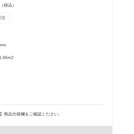
ース（税込）
運賃
9mm
.65m2
】商品仕様欄をご確認ください。