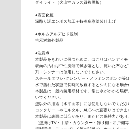
て
ダイライト（火山性ガラス質複層板）
必
い
要
な
●表面化粧
※
い
深彫り調エンボス加工＋特殊多彩塗装仕上げ
商
屋内壁・屋外
品
壁・浴室壁
●ホルムアルデヒド規制
仕
告示対象外製品
様
使用可
欄
能
●注意点
を
本製品をきれいに保つために、ほこりはハンディモ
ご
表面の汚れは中性洗剤で拭き落とし、乾いた布など
使用可
確
剤・シンナーは使用しないでください。
能
認
スチールタワシ･クレンザー・メラミンスポンジ等
(寒冷地
く
水で濡れた状態で長時間放置するとシミになる場合
以外)
だ
本製品は一般内装用壁材です。常に水がかかる場所
さ
使用不
いでください。
い
可
壁以外の用途（水平面等）には使用しないでくださ
対
W
コンクリートやモルタル、ALCへの直張りはできま
応
P
本製品は表面に凹凸があり、またビス保持力があり
し
1
（壁掛けTV・手摺・カウンター・飾り棚・吊戸棚
て
3