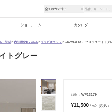
ショールーム
カタログ
ル・壁材
内装用化粧パネル
グラビオエッジ
GRAVIOEDGE ブロッコ ライトグ
 ライトグレー
WP13179
品番
¥11,500
/ m2（税込）