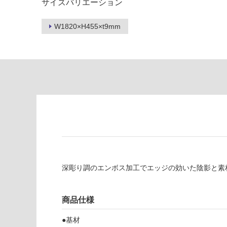
サイズバリエーション
し
に
て
適
い
W1820×H455×t9mm
し
る
て
い
対
る
応
し
適
て
し
い
て
る
い
が
る
制
が
限
注
あ
意
り
が
深彫り調のエンボス加工でエッジの効いた陰影と素
の
必
為
要
注
商品仕様
適
意
し
●基材
が