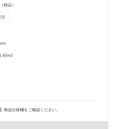
ース（税込）
運賃
9mm
.65m2
】商品仕様欄をご確認ください。