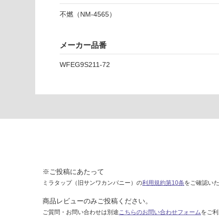
ト
不燃（NM-4565）
運賃表
E
メーカー品番
運
WFEG9S211-72
賃
合
計
:
¥1,
65
0/
ケ
ー
※ご投稿にあたって
ス
ミラタップ（旧サンワカンパニー）の
利用規約第10条
をご確認い
商品レビューのみご投稿ください。
ご質問・お問い合わせは別途
こちらのお問い合わせフォーム
をご利