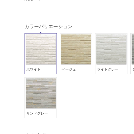
カラーバリエーション
ホワイト
ベージュ
ライトグレー
タイル
フローリ
ング
屋内床・
屋外床・
土足・遮
浴室床・
音・床暖
駐車場
サンドグレー
対
非
応
常