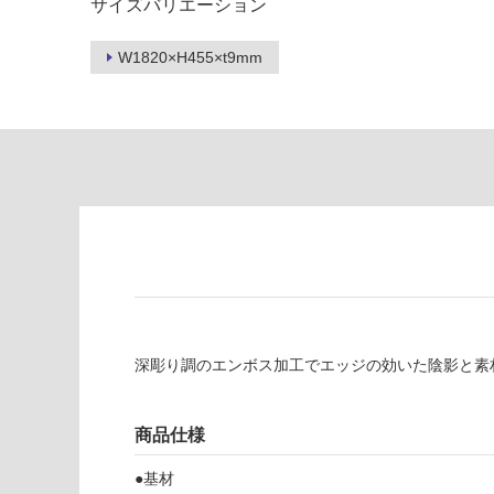
サイズバリエーション
し
に
て
適
い
W1820×H455×t9mm
し
る
て
い
対
る
応
し
適
て
し
い
て
る
い
が
る
制
が
限
注
あ
意
り
が
深彫り調のエンボス加工でエッジの効いた陰影と素
の
必
為
要
注
商品仕様
適
意
し
●基材
が