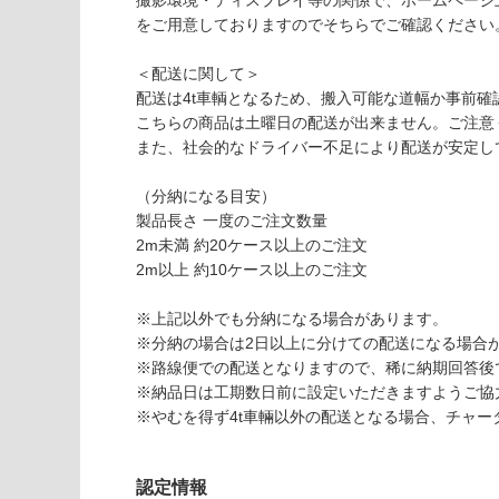
撮影環境・ディスプレイ等の関係で、ホームページ
い
3
をご用意しておりますのでそちらでご確認ください
な
2
い
1
＜配送に関して＞
9
配送は4t車輌となるため、搬入可能な道幅か事前確
G
こちらの商品は土曜日の配送が出来ません。ご注意
R
また、社会的なドライバー不足により配送が安定し
A
VI
（分納になる目安）
O
製品長さ 一度のご注文数量
E
2m未満 約20ケース以上のご注文
D
2m以上 約10ケース以上のご注文
G
E
※上記以外でも分納になる場合があります。
フ
※分納の場合は2日以上に分けての配送になる場合
ル
※路線便での配送となりますので、稀に納期回答後
ッ
※納品日は工期数日前に設定いただきますようご協
ソ
※やむを得ず4t車輛以外の配送となる場合、チャ
ホ
ワ
認定情報
イ