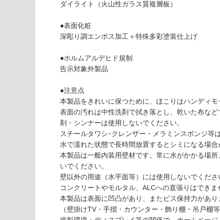
て
ダイライト（火山性ガラス質複層板）
必
い
要
な
●表面化粧
※
い
深彫り調エンボス加工＋特殊多彩塗装仕上げ
商
屋内壁・屋外
品
壁・浴室壁
●ホルムアルデヒド規制
仕
告示対象外製品
様
使用可
欄
能
●注意点
を
本製品をきれいに保つために、ほこりはハンディモ
ご
表面の汚れは中性洗剤で拭き落とし、乾いた布など
使用可
確
剤・シンナーは使用しないでください。
能
認
スチールタワシ･クレンザー・メラミンスポンジ等
(寒冷地
く
水で濡れた状態で長時間放置するとシミになる場合
以外)
だ
本製品は一般内装用壁材です。常に水がかかる場所
さ
使用不
いでください。
い
可
壁以外の用途（水平面等）には使用しないでくださ
対
コンクリートやモルタル、ALCへの直張りはできま
応
W
本製品は表面に凹凸があり、またビス保持力があり
し
P
（壁掛けTV・手摺・カウンター・飾り棚・吊戸棚
て
1