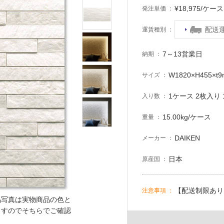
¥18,975/ケ
発注単価
配送
運賃種別
7～13営業日
納期
W1820×H455×t
サイズ
1ケース 2枚入り 1
入り数
15.00kg/ケース
重量
DAIKEN
メーカー
日本
原産国
【配送制限あり
注意事項
品写真は実物商品の色と
ますのでそちらでご確認