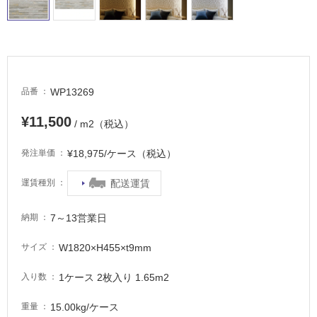
タ
WP13269
品番
イ
¥11,500
/ m2（税込）
ル
¥18,975/ケース（税込）
発注単価
配送運賃
運賃種別
屋
内
7～13営業日
納期
床・
屋
W1820×H455×t9mm
サイズ
外
1ケース 2枚入り 1.65m2
入り数
床・
浴
15.00kg/ケース
重量
室