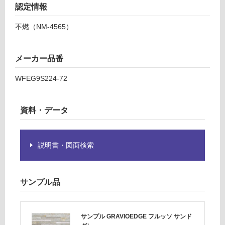
認定情報
し
て
不燃（NM-4565）
い
な
い
メーカー品番
WFEG9S224-72
資料・データ
説明書・図面検索
サンプル品
サンプル GRAVIOEDGE フルッソ サンド