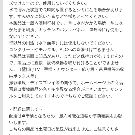
9
ズつけますので、使用しないでください。
対
G
水で濡れた状態で長時間放置するとシミになる場合がありま
応
R
す。すみやかに乾いた布などで拭きとってください。
し
A
本製品は一般内装用壁材です。常に水がかかる場所、常に水
て
VI
がたまる場所、キッチンのバックパネル、屋外等には使用し
い
O
ないでください。
る
E
壁以外の用途（水平面等）には使用しないでください。
対
D
コンクリートやモルタル、ALCへの直張りはできません。
応
G
本製品は表面に凹凸があり、またビス保持力がありませんの
し
E
で、製品上に直接、設備機器を取り付けることができませ
て
フ
ん。（壁掛けTV・手摺・カウンター・飾り棚・吊戸棚等の収
い
ル
納ボックス等）
る
ッ
撮影環境・ディスプレイ等の関係で、ホームページ上の商品
が
ソ
写真は実物商品の色と多少異なる場合がございます。サンプ
制
サ
ルをご用意しておりますのでそちらでご確認ください。
限
ン
あ
ド
＜配送に関して＞
り
グ
配送は4t車輌となるため、搬入可能な道幅か事前確認をお願
の
レ
いします。
為
ー
こちらの商品は土曜日の配送が出来ません。ご注意くださ
注