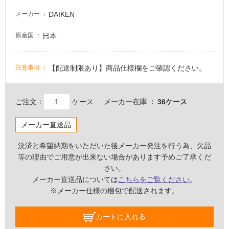
床・
DAIKEN
メーカー
駐
日本
原産国
車
場
【配送制限あり】商品仕様欄をご確認ください。
注意事項
非
常
に
ご注文：
ケース
メーカー在庫
36ケース
適
し
メーカー直送品
て
い
決済と希望納期をいただいた後メーカー発注を行う為、欠品
る
等の理由でご用意が出来ない場合があります予めご了承くだ
適
さい。
し
メーカー直送品については
こちらをご覧ください
。
て
※メーカー仕様の梱包で配送されます。
い
る
カートに入れる
が