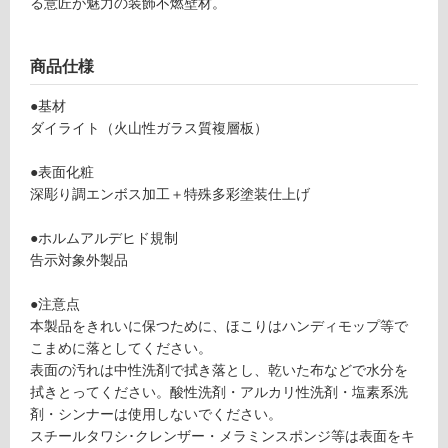
る意匠が魅力の装飾不燃壁材。
可
商品仕様
フ
●基材
ダイライト（火山性ガラス質複層板）
ロ
●表面化粧
深彫り調エンボス加工＋特殊多彩塗装仕上げ
ー
●ホルムアルデヒド規制
リ
告示対象外製品
ン
●注意点
W
本製品をきれいに保つために、ほこりはハンディモップ等で
グ
P
こまめに落としてください。
1
表面の汚れは中性洗剤で拭き落とし、乾いた布などで水分を
3
拭きとってください。酸性洗剤・アルカリ性洗剤・塩素系洗
土足・遮
2
剤・シンナーは使用しないでください。
音・床暖
6
スチールタワシ･クレンザー・メラミンスポンジ等は表面をキ