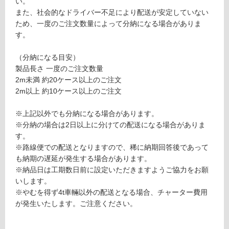
い。
意
運賃表
また、社会的なドライバー不足により配送が安定していない
が
E
ため、一度のご注文数量によって分納になる場合がありま
必
す。
要
運
※
（分納になる目安）
賃
商
製品長さ 一度のご注文数量
合
品
2m未満 約20ケース以上のご注文
計
仕
2m以上 約10ケース以上のご注文
:
様
¥1,
欄
※上記以外でも分納になる場合があります。
65
を
※分納の場合は2日以上に分けての配送になる場合がありま
0/
ご
す。
ケ
確
※路線便での配送となりますので、稀に納期回答後であって
ー
認
も納期の遅延が発生する場合があります。
ス
く
※納品日は工期数日前に設定いただきますようご協力をお願
だ
いします。
さ
※やむを得ず4t車輛以外の配送となる場合、チャーター費用
い
が発生いたします。ご注意ください。
対
応