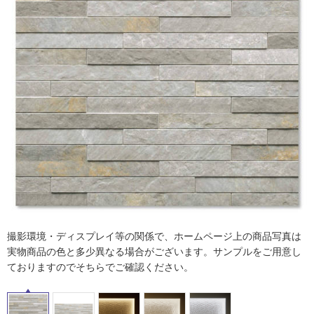
ム
修理お問い合わせ
クレーム公開
自分らしい家づくり
最高のリノベ会社が
みつ
照明
ペット用品
横浜スマート
ショールー
SUVACO
かる
リノベりす
ム
ウェルビーみのお
HDC
説明書・図面検索
水まわり
3年保証
BOX
内装用建材
パネル・壁材
お役立ち情報
住まいの
スタイリング
ロートアイアン
天然石・石材
アイデア
ミラタップ
チャンネル
メンテナンス・
施工材
新商品
オンライン相談
撮影環境・ディスプレイ等の関係で、ホームページ上の商品写真は
実物商品の色と多少異なる場合がございます。サンプルをご用意し
ておりますのでそちらでご確認ください。