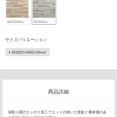
室
壁
ココアブラウン
サンドグレー
使
用
可
サイズバリエーション
能
使
W1820×H455×t9mm
用
可
能
(寒
冷
地
以
商品詳細
外)
使
用
深彫り調のエンボス加工でエッジの効いた陰影と素材感のあ
不