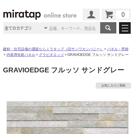
カート
マイページ
商品カテゴリ
建材・住宅設備の通販ならミラタップ（旧サンワカンパニー）
パネル・壁材
内装用化粧パネル
グラビオエッジ
GRAVIOEDGE フルッソ サンドグレー
施工事例
洗面所・水回り
タイル
GRAVIOEDGE フルッソ サンドグレー
ショールーム
施工事例
法人案件納入事例
キッチン
浴室（風呂・
バスルー
ム）・
トイレ
ショールームの
ご案内
東京
ショールーム
お気に入りに登録
ミラタップ
のあるくらし
お客様訪問
インタビュー
ドア（扉）・
建具・玄関
サポート
扉
エクステリア
（外構）
大阪
ショールーム
仙台
ショールーム
店舗・施設事例
その他サービス
ご利用ガイド
初めての方へ
ウッドデッキ
フローリング・
床材
名古屋
ショールーム
京都
ショールーム
ミラタップと
創る家
工事会社紹介
Coziコンシ
よくある質問
お問い合わせ
ASOLIE
ェルジュ
収納
インテリア・
家具
福岡
ショールーム
札幌スマート
ショールー