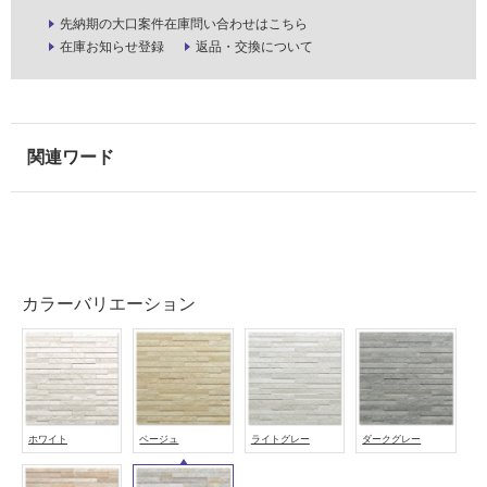
注
先納期の大口案件在庫問い合わせはこちら
意
在庫お知らせ登録
返品・交換について
が
必
要
適
し
て
い
な
い
カラーバリエーション
屋
内
壁・
屋
外
ホワイト
ベージュ
ライトグレー
ダークグレー
壁・
浴