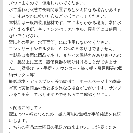
9
ズつけますので、使用しないでください。
対
G
水で濡れた状態で長時間放置するとシミになる場合がありま
応
R
す。すみやかに乾いた布などで拭きとってください。
し
A
本製品は一般内装用壁材です。常に水がかかる場所、常に水
て
VI
がたまる場所、キッチンのバックパネル、屋外等には使用し
い
O
ないでください。
る
E
壁以外の用途（水平面等）には使用しないでください。
対
D
コンクリートやモルタル、ALCへの直張りはできません。
応
G
本製品は表面に凹凸があり、またビス保持力がありませんの
し
E
で、製品上に直接、設備機器を取り付けることができませ
て
カ
ん。（壁掛けTV・手摺・カウンター・飾り棚・吊戸棚等の収
い
ル
納ボックス等）
る
セ
撮影環境・ディスプレイ等の関係で、ホームページ上の商品
が
ダ
写真は実物商品の色と多少異なる場合がございます。サンプ
制
ー
ルをご用意しておりますのでそちらでご確認ください。
限
ク
あ
ブ
＜配送に関して＞
り
ラ
配送は4t車輌となるため、搬入可能な道幅か事前確認をお願
の
ウ
いします。
為
ン
こちらの商品は土曜日の配送が出来ません。ご注意くださ
注