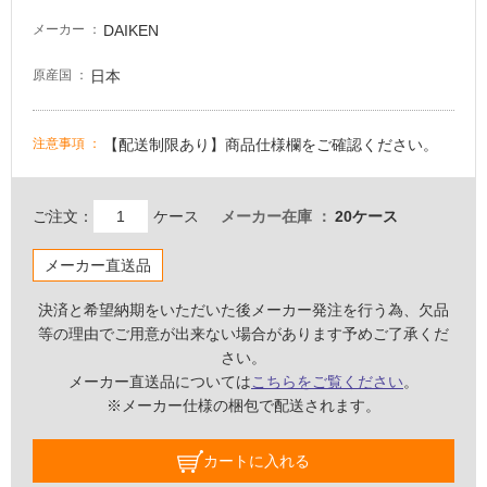
床・
DAIKEN
メーカー
駐
日本
原産国
車
場
【配送制限あり】商品仕様欄をご確認ください。
注意事項
非
常
に
ご注文：
ケース
メーカー在庫
20ケース
適
し
メーカー直送品
て
い
決済と希望納期をいただいた後メーカー発注を行う為、欠品
る
等の理由でご用意が出来ない場合があります予めご了承くだ
適
さい。
し
メーカー直送品については
こちらをご覧ください
。
て
※メーカー仕様の梱包で配送されます。
い
る
カートに入れる
が