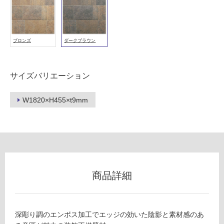
室
壁
ブロンズ
ダークブラウン
使
用
可
サイズバリエーション
能
使
W1820×H455×t9mm
用
可
能
(寒
冷
地
以
商品詳細
外)
使
用
深彫り調のエンボス加工でエッジの効いた陰影と素材感のあ
不