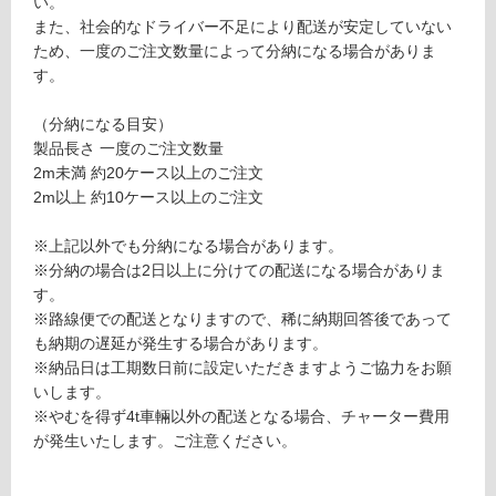
い。
意
運賃表
また、社会的なドライバー不足により配送が安定していない
が
E
ため、一度のご注文数量によって分納になる場合がありま
必
す。
要
運
※
（分納になる目安）
賃
商
製品長さ 一度のご注文数量
合
品
2m未満 約20ケース以上のご注文
計
仕
2m以上 約10ケース以上のご注文
:
様
¥1,
欄
※上記以外でも分納になる場合があります。
65
を
※分納の場合は2日以上に分けての配送になる場合がありま
0/
ご
す。
ケ
確
※路線便での配送となりますので、稀に納期回答後であって
ー
認
も納期の遅延が発生する場合があります。
ス
く
※納品日は工期数日前に設定いただきますようご協力をお願
だ
いします。
さ
※やむを得ず4t車輛以外の配送となる場合、チャーター費用
い
が発生いたします。ご注意ください。
対
応