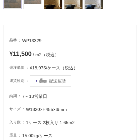
タ
WP13329
品番
イ
¥11,500
/ m2（税込）
ル
¥18,975/ケース（税込）
発注単価
配送運賃
運賃種別
屋
内
7～13営業日
納期
床・
屋
W1820×H455×t9mm
サイズ
外
1ケース 2枚入り 1.65m2
入り数
床・
浴
15.00kg/ケース
重量
室