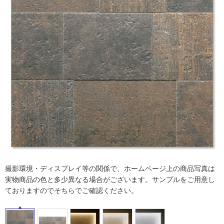
ム
修理お問い合わせ
クレーム公開
自分らしい家づくり
最高のリノベ会社が
みつ
照明
ペット用品
横浜スマート
ショールー
SUVACO
かる
リノベりす
ム
ウェルビーみのお
HDC
説明書・図面検索
水まわり
3年保証
BOX
内装用建材
パネル・壁材
お役立ち情報
住まいの
スタイリング
ロートアイアン
天然石・石材
アイデア
ミラタップ
チャンネル
メンテナンス・
施工材
新商品
オンライン相談
撮影環境・ディスプレイ等の関係で、ホームページ上の商品写真は
実物商品の色と多少異なる場合がございます。サンプルをご用意し
ておりますのでそちらでご確認ください。