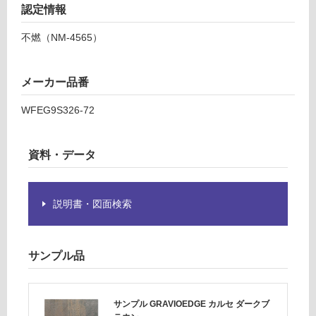
認定情報
し
て
不燃（NM-4565）
い
な
い
メーカー品番
WFEG9S326-72
資料・データ
説明書・図面検索
サンプル品
サンプル GRAVIOEDGE カルセ ダークブ