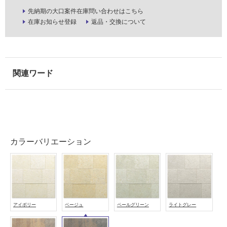
注
先納期の大口案件在庫問い合わせはこちら
意
在庫お知らせ登録
返品・交換について
が
必
要
適
し
て
い
な
い
カラーバリエーション
屋
内
壁・
屋
外
アイボリー
ベージュ
ペールグリーン
ライトグレー
壁・
浴