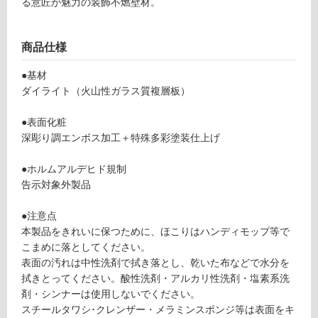
る意匠が魅力の装飾不燃壁材。
可
商品仕様
フ
●基材
ダイライト（火山性ガラス質複層板）
ロ
●表面化粧
深彫り調エンボス加工＋特殊多彩塗装仕上げ
ー
●ホルムアルデヒド規制
リ
告示対象外製品
ン
●注意点
W
本製品をきれいに保つために、ほこりはハンディモップ等で
グ
P
こまめに落としてください。
1
表面の汚れは中性洗剤で拭き落とし、乾いた布などで水分を
3
拭きとってください。酸性洗剤・アルカリ性洗剤・塩素系洗
土足・遮
3
剤・シンナーは使用しないでください。
音・床暖
2
スチールタワシ･クレンザー・メラミンスポンジ等は表面をキ