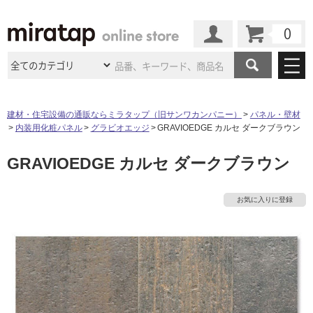
カート
マイページ
商品カテゴリ
建材・住宅設備の通販ならミラタップ（旧サンワカンパニー）
パネル・壁材
内装用化粧パネル
グラビオエッジ
GRAVIOEDGE カルセ ダークブラウン
施工事例
洗面所・水回り
タイル
GRAVIOEDGE カルセ ダークブラウン
ショールーム
施工事例
法人案件納入事例
キッチン
浴室（風呂・
バスルー
ム）・
トイレ
ショールームの
ご案内
東京
ショールーム
お気に入りに登録
ミラタップ
のあるくらし
お客様訪問
インタビュー
ドア（扉）・
建具・玄関
サポート
扉
エクステリア
（外構）
大阪
ショールーム
仙台
ショールーム
店舗・施設事例
その他サービス
ご利用ガイド
初めての方へ
ウッドデッキ
フローリング・
床材
名古屋
ショールーム
京都
ショールーム
ミラタップと
創る家
工事会社紹介
Coziコンシ
よくある質問
お問い合わせ
ASOLIE
ェルジュ
収納
インテリア・
家具
福岡
ショールーム
札幌スマート
ショールー