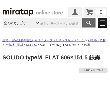
カート
マイページ
商品カテゴリ
建材・住宅設備の通販ならミラタップ（旧サンワカンパニー）
パネル・壁材
塗装材・壁材
SOLIDO
SOLIDO typeM_FLAT 606×151.5 鉄黒
施工事例
洗面所・水回り
タイル
SOLIDO typeM_FLAT 606×151.5 鉄黒
ショールーム
施工事例
法人案件納入事例
キッチン
浴室（風呂・
バスルー
ム）・
トイレ
ショールームの
ご案内
東京
ショールーム
お気に入りに登録
ミラタップ
のあるくらし
お客様訪問
インタビュー
ドア（扉）・
建具・玄関
サポート
扉
エクステリア
（外構）
大阪
ショールーム
仙台
ショールーム
店舗・施設事例
その他サービス
ご利用ガイド
初めての方へ
ウッドデッキ
フローリング・
床材
名古屋
ショールーム
京都
ショールーム
ミラタップと
創る家
工事会社紹介
Coziコンシ
よくある質問
お問い合わせ
ASOLIE
ェルジュ
収納
インテリア・
家具
福岡
ショールーム
札幌スマート
ショールー