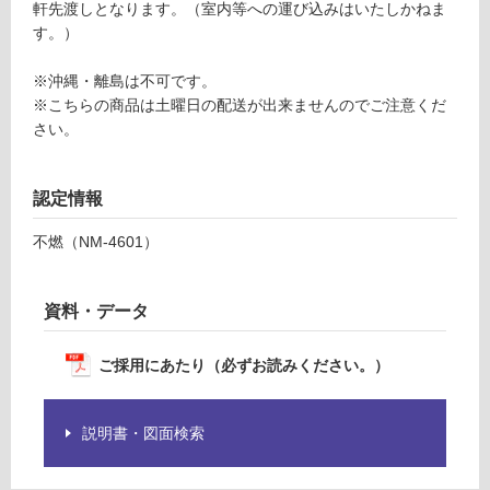
11
軒先渡しとなります。（室内等への運び込みはいたしかねま
認
0/
す。）
く
ケ
だ
ー
※沖縄・離島は不可です。
さ
ス
※こちらの商品は土曜日の配送が出来ませんのでご注意くだ
い
さい。
対
応
認定情報
し
て
不燃（NM-4601）
い
な
い
資料・データ
ご採用にあたり（必ずお読みください。）
説明書・図面検索