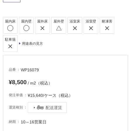
内
床・
屋
屋内床
屋内壁
屋外床
屋外壁
浴室床
浴室壁
耐凍害
外
床・
駐車場
浴
用途表の見方
室
床・
駐
WP16079
品番
車
場
¥8,500
/ m2（税込）
非
¥15,640/ケース（税込）
発注単価
常
に
配送運賃
運賃種別
適
し
10～16営業日
納期
て
い