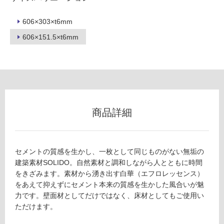
冷
地
606×303×t6mm
以
606×151.5×t6mm
外)
使
用
不
可
商品詳細
フ
セメントの質感を生かし、一枚として同じものがない無垢の
ロ
建築素材SOLIDO。自然素材と調和しながら人とともに時間
をきざみます。素材から湧き出す白華（エフロレッセンス）
ー
をあえて抑えずにセメント本来の質感を生かした風合いが魅
力です。壁面材としてだけではなく、床材としてもご使用い
ただけます。
リ
W