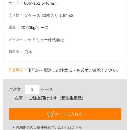
606×151.5×t6mm
サイズ
る
適
１ケース 20枚入り 1.84m2
入り数
し
て
20.00kg/ケース
重量
い
る
ケイミュー株式会社
メーカー
が
注
日本
原産国
意
が
下記の＜配送上の注意点＞を必ずご確認ください。
注意事項
必
要
適
ご注文：
ケース
し
在庫
ご注文頂けます（受注生産品）
て
い
な
カートに入れる
い
先納期の大口案件在庫問い合わせはこちら