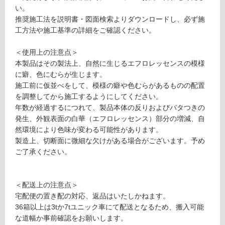
6
が
い。
0
制
推奨施工法を説明書・図面検索よりダウンロードし、必ず施
6
限
工方法や施工基準の詳細をご確認ください。
×
あ
1
り
＜使用上の注意点＞
5
の
本製品はその製法上、自然に生じるエフロレッセンスの模様
1.
為
に癖、色にむらが生じます。
5
注
施工前に仮並べをして、模様の癖や色むらがあるものの配置
鉄
意
を調整してから施工するようにしてください。
黒
が
年数が経過するにつれて、製品本体の反りおよびバタつきの
必
発生、外観表面の白華（エフロレッセンス）部分の増減、自
運賃表
要
然環境により色味が変わる可能性があります。
S
※
製造上、切断面に微細な欠けがある場合がございます。予め
商
ご了承ください。
品
運
仕
賃
様
合
＜配送上の注意点＞
欄
計
宅配便の置き配の対応、返品はいたしかねます。
を
:
36箱以上は3tか7tユニック車にて配送となるため、搬入可能
ご
¥2,
な道幅か事前確認をお願いします。
確