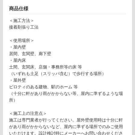
P
ン
商品仕様
1
6
グ
＜施工方法＞
0
接着剤張り工法
7
土足・遮
9
＜使用場所＞
S
音・床暖
・屋内壁
O
居間、玄関壁、廊下壁
対
LI
・屋内床
応
D
土間、玄関床、店舗・事務所等の床 等
し
O
（いずれも土足（スリッパ含む）で歩行する場所）
て
ty
・屋外壁
い
p
ピロティのある建物、駅のホーム 等
る
e
（十分に軒があり雨がかからない等、屋内に準ずるような場
M
対
所）
_
応
F
し
＜施工上の注意点＞
L
て
施工は専門業者が行ってください。屋外壁使用時は十分に軒
A
い
があり雨がかからないなど、屋内に準ずる場所でのみご使用
T
る
いただけます。設計検討時にメーカーへお問い合わせくださ