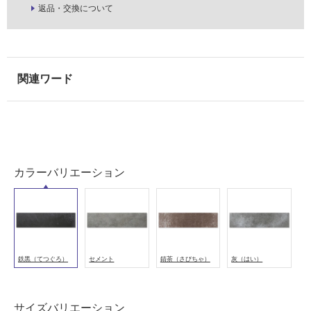
屋
返品・交換について
内
壁・
屋
外
壁・
浴
室
壁
カラーバリエーション
使
用
可
能
使
用
鉄黒（てつぐろ）
セメント
錆茶（さびちゃ）
灰（はい）
可
能
(寒
サイズバリエーション