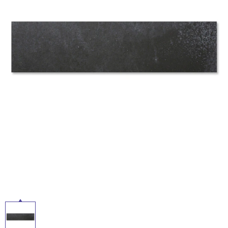
ム
修理お問い合わせ
クレーム公開
自分らしい家づくり
最高のリノベ会社が
みつ
照明
ペット用品
横浜スマート
ショールー
SUVACO
かる
リノベりす
ム
ウェルビーみのお
HDC
説明書・図面検索
水まわり
3年保証
BOX
内装用建材
パネル・壁材
お役立ち情報
住まいの
スタイリング
ロートアイアン
天然石・石材
アイデア
ミラタップ
チャンネル
メンテナンス・
施工材
新商品
オンライン相談
タ
イ
ル
屋