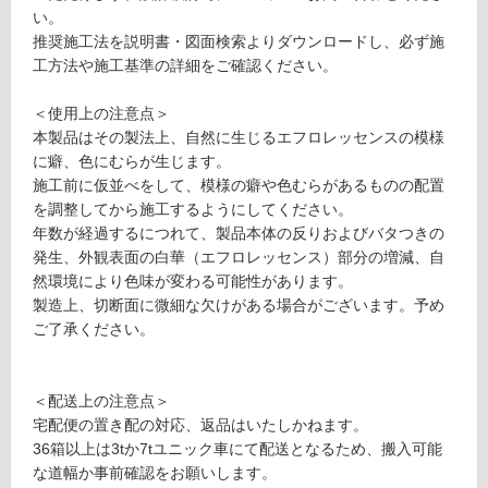
が
6
い。
制
0
推奨施工法を説明書・図面検索よりダウンロードし、必ず施
限
6
工方法や施工基準の詳細をご確認ください。
あ
×
り
1
＜使用上の注意点＞
の
5
本製品はその製法上、自然に生じるエフロレッセンスの模様
為
1.
に癖、色にむらが生じます。
注
5
施工前に仮並べをして、模様の癖や色むらがあるものの配置
意
灰
を調整してから施工するようにしてください。
が
年数が経過するにつれて、製品本体の反りおよびバタつきの
必
運賃表
発生、外観表面の白華（エフロレッセンス）部分の増減、自
要
S
然環境により色味が変わる可能性があります。
※
製造上、切断面に微細な欠けがある場合がございます。予め
商
ご了承ください。
運
品
賃
仕
合
様
＜配送上の注意点＞
計
欄
宅配便の置き配の対応、返品はいたしかねます。
:
を
36箱以上は3tか7tユニック車にて配送となるため、搬入可能
¥2,
ご
な道幅か事前確認をお願いします。
11
確