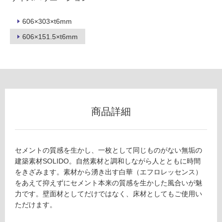
冷
地
606×303×t6mm
以
606×151.5×t6mm
外)
使
用
不
可
商品詳細
フ
セメントの質感を生かし、一枚として同じものがない無垢の
ロ
建築素材SOLIDO。自然素材と調和しながら人とともに時間
をきざみます。素材から湧き出す白華（エフロレッセンス）
ー
をあえて抑えずにセメント本来の質感を生かした風合いが魅
力です。壁面材としてだけではなく、床材としてもご使用い
ただけます。
リ
W