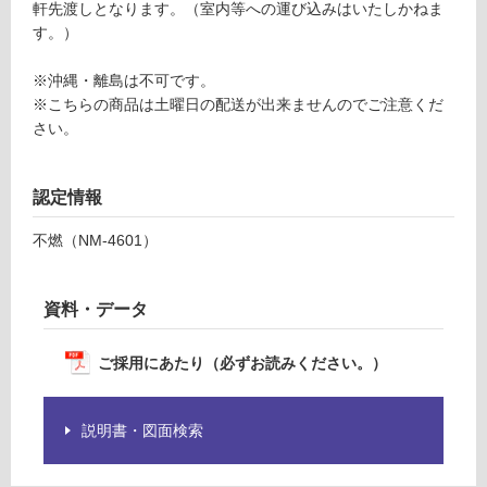
軒先渡しとなります。（室内等への運び込みはいたしかねま
0/
認
す。）
ケ
く
ー
だ
※沖縄・離島は不可です。
ス
さ
※こちらの商品は土曜日の配送が出来ませんのでご注意くだ
い
さい。
対
応
認定情報
し
て
不燃（NM-4601）
い
な
い
資料・データ
ご採用にあたり（必ずお読みください。）
説明書・図面検索