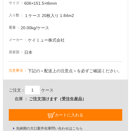
606×151.5×t6mm
サイズ
る
適
１ケース 20枚入り 1.84m2
入り数
し
て
20.00kg/ケース
重量
い
る
ケイミュー株式会社
メーカー
が
注
日本
原産国
意
が
下記の＜配送上の注意点＞を必ずご確認ください。
注意事項
必
要
適
ご注文：
ケース
し
在庫
ご注文頂けます（受注生産品）
て
い
な
カートに入れる
い
先納期の大口案件在庫問い合わせはこちら