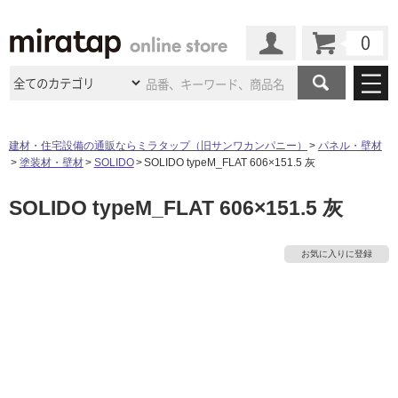
カート
マイページ
商品カテゴリ
建材・住宅設備の通販ならミラタップ（旧サンワカンパニー）
パネル・壁材
塗装材・壁材
SOLIDO
SOLIDO typeM_FLAT 606×151.5 灰
施工事例
洗面所・水回り
タイル
SOLIDO typeM_FLAT 606×151.5 灰
ショールーム
施工事例
法人案件納入事例
キッチン
浴室（風呂・
バスルー
ム）・
トイレ
ショールームの
ご案内
東京
ショールーム
お気に入りに登録
ミラタップ
のあるくらし
お客様訪問
インタビュー
ドア（扉）・
建具・玄関
サポート
扉
エクステリア
（外構）
大阪
ショールーム
仙台
ショールーム
店舗・施設事例
その他サービス
ご利用ガイド
初めての方へ
ウッドデッキ
フローリング・
床材
名古屋
ショールーム
京都
ショールーム
ミラタップと
創る家
工事会社紹介
Coziコンシ
よくある質問
お問い合わせ
ASOLIE
ェルジュ
収納
インテリア・
家具
福岡
ショールーム
札幌スマート
ショールー