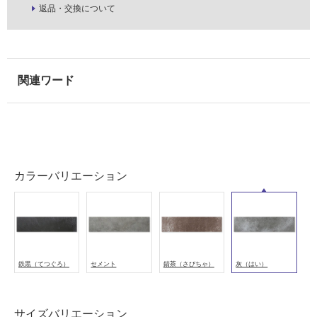
屋
返品・交換について
内
壁・
屋
外
壁・
浴
室
壁
カラーバリエーション
使
用
可
能
使
用
鉄黒（てつぐろ）
セメント
錆茶（さびちゃ）
灰（はい）
可
能
(寒
サイズバリエーション