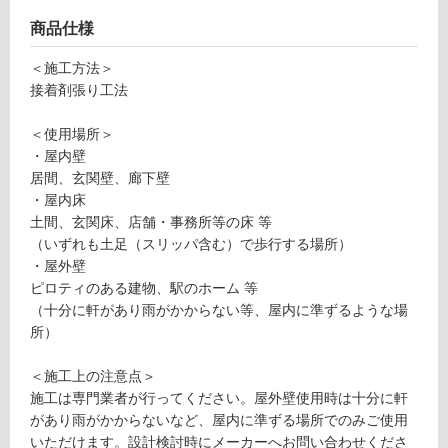
ン
P
商品仕様
1
グ
6
＜施工方法＞
1
接着剤張り工法
0
土足・遮
9
＜使用場所＞
音・床暖
S
・屋内壁
O
居間、玄関壁、廊下壁
対
LI
・屋内床
応
D
土間、玄関床、店舗・事務所等の床 等
し
O
（いずれも土足（スリッパ含む）で歩行する場所）
て
ty
・屋外壁
い
p
ピロティのある建物、駅のホーム 等
る
e
（十分に軒があり雨がかからない等、屋内に準ずるような場
対
M
所）
応
_
し
F
＜施工上の注意点＞
て
L
施工は専門業者が行ってください。屋外壁使用時は十分に軒
い
A
があり雨がかからないなど、屋内に準ずる場所でのみご使用
る
T
いただけます。設計検討時にメーカーへお問い合わせくださ