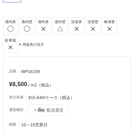
内
床・
屋
屋内床
屋内壁
屋外床
屋外壁
浴室床
浴室壁
耐凍害
外
床・
駐車場
浴
用途表の見方
室
床・
駐
WP16109
品番
車
場
¥8,500
/ m2（税込）
非
¥15,640/ケース（税込）
発注単価
常
に
配送運賃
運賃種別
適
し
10～16営業日
納期
て
い