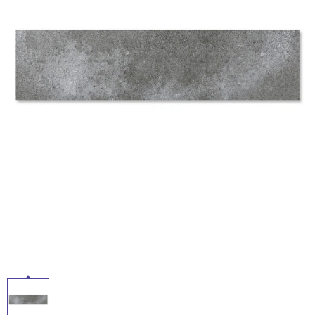
ム
修理お問い合わせ
クレーム公開
自分らしい家づくり
最高のリノベ会社が
みつ
照明
ペット用品
横浜スマート
ショールー
SUVACO
かる
リノベりす
ム
ウェルビーみのお
HDC
説明書・図面検索
水まわり
3年保証
BOX
内装用建材
パネル・壁材
お役立ち情報
住まいの
スタイリング
ロートアイアン
天然石・石材
アイデア
ミラタップ
チャンネル
メンテナンス・
施工材
新商品
オンライン相談
タ
イ
ル
屋