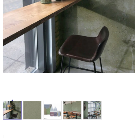
ム
修理お問い合わせ
クレーム公開
自分らしい家づくり
最高のリノベ会社が
みつ
照明
ペット用品
横浜スマート
ショールー
SUVACO
かる
リノベりす
ム
ウェルビーみのお
HDC
説明書・図面検索
水まわり
3年保証
BOX
内装用建材
パネル・壁材
お役立ち情報
住まいの
スタイリング
ロートアイアン
天然石・石材
アイデア
ミラタップ
チャンネル
メンテナンス・
施工材
新商品
オンライン相談
タ
イ
ル
屋
内
床・
屋