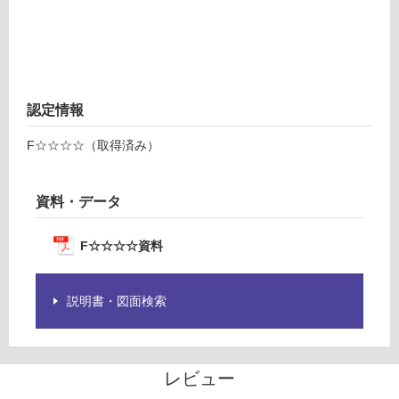
さ
い
対
応
し
認定情報
て
い
F☆☆☆☆（取得済み）
な
い
資料・データ
F☆☆☆☆資料
説明書・図面検索
レビュー