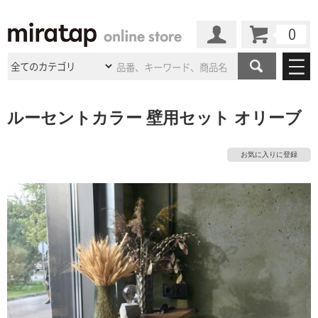
カート
マイページ
商品カテゴリ
ルーセントカラー 壁用セット オリーブ
施工事例
洗面所・水回り
タイル
お気に入りに登録
ショールーム
施工事例
法人案件納入事例
キッチン
浴室（風呂・
バスルー
ム）・
トイレ
ショールームの
ご案内
東京
ショールーム
ミラタップ
のあるくらし
お客様訪問
インタビュー
ドア（扉）・
建具・玄関
サポート
扉
エクステリア
（外構）
大阪
ショールーム
仙台
ショールーム
店舗・施設事例
その他サービス
ご利用ガイド
初めての方へ
ウッドデッキ
フローリング・
床材
名古屋
ショールーム
京都
ショールーム
ミラタップと
創る家
工事会社紹介
Coziコンシ
よくある質問
お問い合わせ
ASOLIE
ェルジュ
収納
インテリア・
家具
福岡
ショールーム
札幌スマート
ショールー