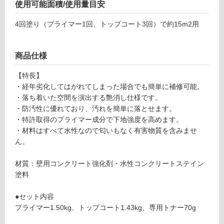
使用可能面積/使用量目安
W
P
土足・遮
4回塗り（プライマー1回、トップコート3回）で約15m2用
1
音・床暖
8
0
対
商品仕様
3
応
9
し
【特長】
ル
て
・経年劣化してはがれてしまった場合でも簡単に補修可能。
ー
い
・落ち着いた空間を演出する艶消し仕様です。
セ
る
・防汚性に優れており、汚れを簡単に落とせます。
ン
・特許取得のプライマー成分で下地強度を高めます。
対
ト
・材料はすべて水性なので匂いもなく有害物質を含みませ
応
カ
ん。
し
ラ
て
ー
材質：壁用コンクリート強化剤・水性コンクリートステイン
い
壁
塗料
る
用
が
セ
●セット内容
制
ッ
プライマー1.50kg、トップコート1.43kg、専用トナー70g
限
ト
あ