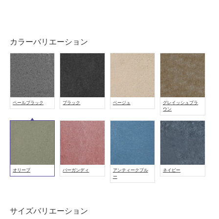
屋
外
壁・
カラーバリエーション
浴
室
壁
使
用
ペールブラック
ブラック
ベージュ
グレイッシュブラ
可
ウン
能
使
用
可
能
オリーブ
バーガンディ
アンティークブル
ネイビー
ー
(寒
冷
地
サイズバリエーション
以