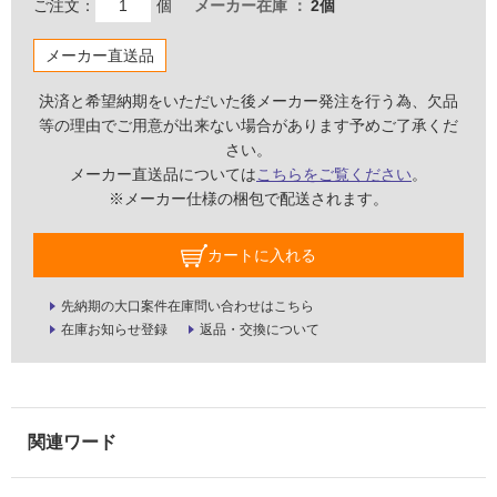
ご注文：
個
メーカー在庫
2個
て
い
メーカー直送品
る
が
決済と希望納期をいただいた後メーカー発注を行う為、欠品
注
等の理由でご用意が出来ない場合があります予めご了承くだ
意
さい。
が
メーカー直送品については
こちらをご覧ください
。
必
※メーカー仕様の梱包で配送されます。
要
適
カートに入れる
し
て
先納期の大口案件在庫問い合わせはこちら
い
在庫お知らせ登録
返品・交換について
な
い
屋
内
壁・