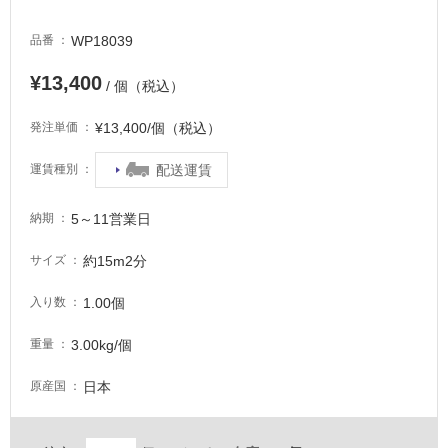
外
WP18039
品番
床・
浴
¥13,400
/ 個（税込）
室
床・
¥13,400/個（税込）
発注単価
駐
配送運賃
運賃種別
車
場
5～11営業日
納期
非
常
約15m2分
サイズ
に
適
1.00個
入り数
し
て
3.00kg/個
重量
い
日本
原産国
る
適
し