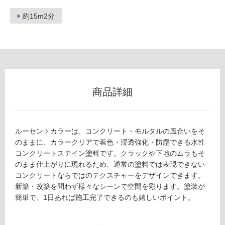
外)
約15m2分
使
用
不
可
商品詳細
フ
ロ
ルーセントカラーは、コンクリート・モルタルの風合いをそ
のままに、カラークリアで着色・浸透強化・防塵できる水性
ー
コンクリートステイン塗料です。クラックや下地のムラもそ
のまま仕上がりに現れるため、通常の塗料では表現できない
リ
コンクリートならではのテクスチャーをデザインできます。
新築・改築を問わず様々なシーンで空間を彩ります。塗装が
ン
簡単で、1日あれば施工完了できるのも嬉しいポイント。
グ