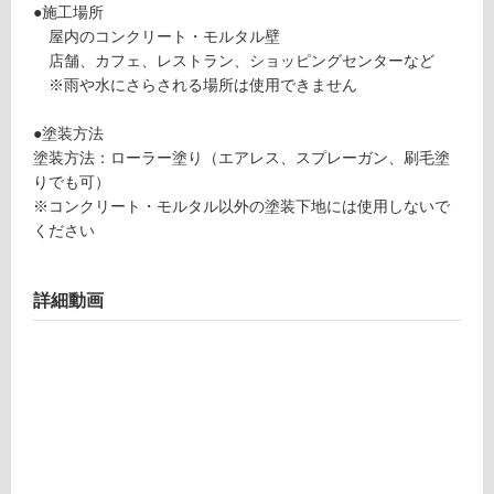
オ
●施工場所
り
リ
屋内のコンクリート・モルタル壁
の
ー
店舗、カフェ、レストラン、ショッピングセンターなど
為
ブ
※雨や水にさらされる場所は使用できません
注
意
運賃表
●塗装方法
が
E
塗装方法：ローラー塗り（エアレス、スプレーガン、刷毛塗
必
りでも可）
要
※コンクリート・モルタル以外の塗装下地には使用しないで
運
※
ください
賃
商
合
品
計
仕
詳細動画
:
様
¥1,
欄
65
を
0/
ご
個
確
認
く
だ