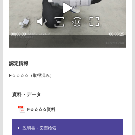
個
確
認
く
だ
さ
い
対
応
し
認定情報
て
い
F☆☆☆☆（取得済み）
な
い
資料・データ
F☆☆☆☆資料
説明書・図面検索