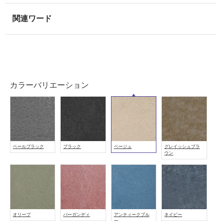
屋
内
壁・
屋
外
壁・
カラーバリエーション
浴
室
壁
使
用
ペールブラック
ブラック
ベージュ
グレイッシュブラ
ウン
可
能
使
用
可
能
オリーブ
バーガンディ
アンティークブル
ネイビー