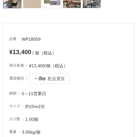
屋
内
床・
屋
外
WP18059
品番
床・
浴
¥13,400
/ 個（税込）
室
床・
¥13,400/個（税込）
発注単価
駐
配送運賃
運賃種別
車
場
5～11営業日
納期
非
常
約15m2分
サイズ
に
適
1.00個
入り数
し
3.00kg/個
て
重量