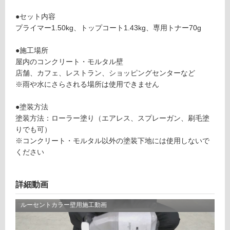
用
が
セ
●セット内容
制
ッ
プライマー1.50kg、トップコート1.43kg、専用トナー70g
限
ト
あ
ベ
●施工場所
り
ー
屋内のコンクリート・モルタル壁
の
ジ
店舗、カフェ、レストラン、ショッピングセンターなど
為
ュ
※雨や水にさらされる場所は使用できません
注
意
運賃表
●塗装方法
が
E
塗装方法：ローラー塗り（エアレス、スプレーガン、刷毛塗
必
りでも可）
要
※コンクリート・モルタル以外の塗装下地には使用しないで
運
※
ください
賃
商
合
品
計
仕
詳細動画
:
様
¥1,
欄
65
を
0/
ご