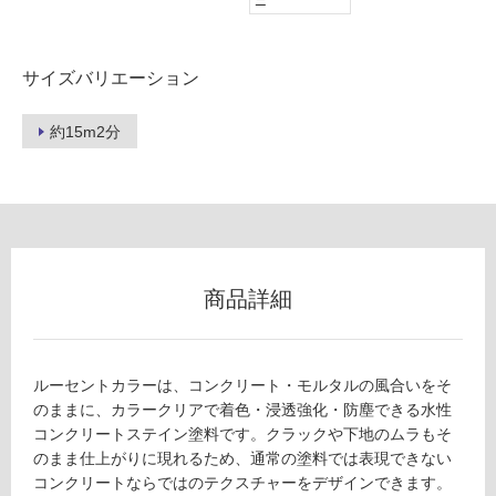
ー
(寒
冷
地
サイズバリエーション
以
外)
約15m2分
使
用
不
可
商品詳細
フ
ロ
ルーセントカラーは、コンクリート・モルタルの風合いをそ
のままに、カラークリアで着色・浸透強化・防塵できる水性
ー
コンクリートステイン塗料です。クラックや下地のムラもそ
のまま仕上がりに現れるため、通常の塗料では表現できない
リ
コンクリートならではのテクスチャーをデザインできます。