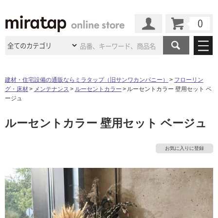
カート
マイページ
商品カテゴリ
建材・住宅設備の通販ならミラタップ（旧サンワカンパニー）
フローリン
グ・床材
メンテナンス
ルーセントカラー
ルーセントカラー 壁用セット ベ
施工事例
洗面所・水回り
タイル
ージュ
ショールーム
施工事例
法人案件納入事例
ルーセントカラー 壁用セット ベージュ
キッチン
浴室（風呂・
バスルー
ム）・
トイレ
ショールームの
ご案内
東京
ショールーム
ミラタップ
のあるくらし
お客様訪問
インタビュー
ドア（扉）・
建具・玄関
お気に入りに登録
サポート
扉
エクステリア
（外構）
大阪
ショールーム
仙台
ショールーム
店舗・施設事例
その他サービス
ご利用ガイド
初めての方へ
ウッドデッキ
フローリング・
床材
名古屋
ショールーム
京都
ショールーム
ミラタップと
創る家
工事会社紹介
Coziコンシ
よくある質問
お問い合わせ
ASOLIE
ェルジュ
収納
インテリア・
家具
福岡
ショールーム
札幌スマート
ショールー