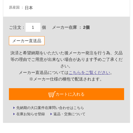
い
日本
原産国
る
適
し
ご注文：
個
メーカー在庫
2個
て
い
メーカー直送品
る
が
決済と希望納期をいただいた後メーカー発注を行う為、欠品
注
等の理由でご用意が出来ない場合があります予めご了承くだ
意
さい。
が
メーカー直送品については
こちらをご覧ください
。
必
※メーカー仕様の梱包で配送されます。
要
適
カートに入れる
し
て
先納期の大口案件在庫問い合わせはこちら
い
在庫お知らせ登録
返品・交換について
な
い