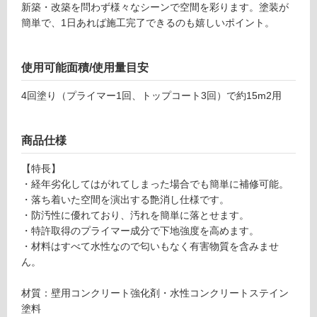
新築・改築を問わず様々なシーンで空間を彩ります。塗装が
ン
簡単で、1日あれば施工完了できるのも嬉しいポイント。
グ
使用可能面積/使用量目安
W
P
土足・遮
4回塗り（プライマー1回、トップコート3回）で約15m2用
1
音・床暖
8
0
対
商品仕様
5
応
9
【特長】
し
ル
・経年劣化してはがれてしまった場合でも簡単に補修可能。
て
ー
・落ち着いた空間を演出する艶消し仕様です。
い
セ
・防汚性に優れており、汚れを簡単に落とせます。
る
ン
・特許取得のプライマー成分で下地強度を高めます。
対
ト
・材料はすべて水性なので匂いもなく有害物質を含みませ
応
カ
ん。
し
ラ
て
ー
材質：壁用コンクリート強化剤・水性コンクリートステイン
い
壁
塗料
る