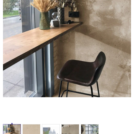
ム
修理お問い合わせ
クレーム公開
自分らしい家づくり
最高のリノベ会社が
みつ
照明
ペット用品
横浜スマート
ショールー
SUVACO
かる
リノベりす
ム
ウェルビーみのお
HDC
説明書・図面検索
水まわり
3年保証
BOX
内装用建材
パネル・壁材
お役立ち情報
住まいの
スタイリング
ロートアイアン
天然石・石材
アイデア
ミラタップ
チャンネル
メンテナンス・
施工材
新商品
オンライン相談
タ
イ
ル