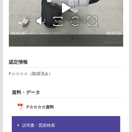
個
確
認
く
だ
さ
い
対
応
し
認定情報
て
い
F☆☆☆☆（取得済み）
な
い
資料・データ
F☆☆☆☆資料
説明書・図面検索