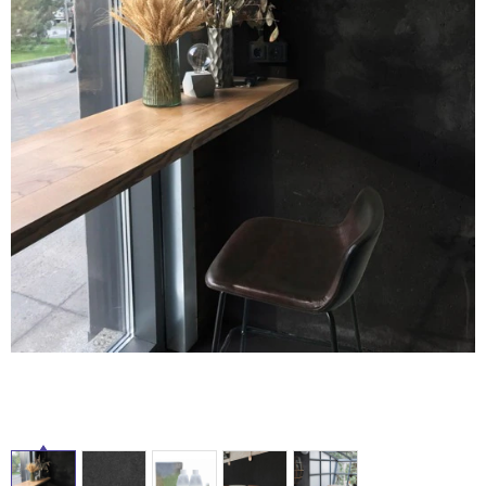
ム
修理お問い合わせ
クレーム公開
自分らしい家づくり
最高のリノベ会社が
みつ
照明
ペット用品
横浜スマート
ショールー
SUVACO
かる
リノベりす
ム
ウェルビーみのお
HDC
説明書・図面検索
水まわり
3年保証
BOX
内装用建材
パネル・壁材
お役立ち情報
住まいの
スタイリング
ロートアイアン
天然石・石材
アイデア
ミラタップ
チャンネル
メンテナンス・
施工材
新商品
オンライン相談
タ
イ
ル