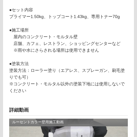
用
が
セ
●セット内容
制
ッ
プライマー1.50kg、トップコート1.43kg、専用トナー70g
限
ト
あ
ブ
●施工場所
り
ラ
屋内のコンクリート・モルタル壁
の
ッ
店舗、カフェ、レストラン、ショッピングセンターなど
為
ク
※雨や水にさらされる場所は使用できません
注
意
運賃表
●塗装方法
が
E
塗装方法：ローラー塗り（エアレス、スプレーガン、刷毛塗
必
りでも可）
要
※コンクリート・モルタル以外の塗装下地には使用しないで
運
※
ください
賃
商
合
品
計
仕
詳細動画
:
様
¥1,
欄
65
を
0/
ご