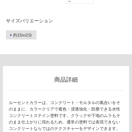
ー
(寒
冷
地
サイズバリエーション
以
外)
約15m2分
使
用
不
可
商品詳細
フ
ロ
ルーセントカラーは、コンクリート・モルタルの風合いをそ
のままに、カラークリアで着色・浸透強化・防塵できる水性
ー
コンクリートステイン塗料です。クラックや下地のムラもそ
のまま仕上がりに現れるため、通常の塗料では表現できない
リ
コンクリートならではのテクスチャーをデザインできます。