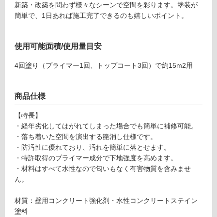
新築・改築を問わず様々なシーンで空間を彩ります。塗装が
ン
簡単で、1日あれば施工完了できるのも嬉しいポイント。
グ
使用可能面積/使用量目安
W
P
土足・遮
4回塗り（プライマー1回、トップコート3回）で約15m2用
1
音・床暖
8
0
対
商品仕様
6
応
9
【特長】
し
ル
・経年劣化してはがれてしまった場合でも簡単に補修可能。
て
ー
・落ち着いた空間を演出する艶消し仕様です。
い
セ
・防汚性に優れており、汚れを簡単に落とせます。
る
ン
・特許取得のプライマー成分で下地強度を高めます。
対
ト
・材料はすべて水性なので匂いもなく有害物質を含みませ
応
カ
ん。
し
ラ
て
ー
材質：壁用コンクリート強化剤・水性コンクリートステイン
い
壁
塗料
る