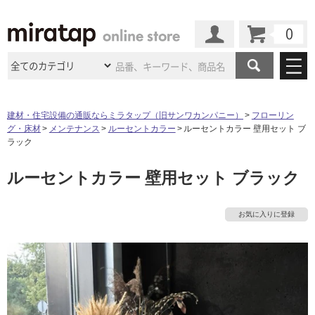
カート
マイページ
商品カテゴリ
建材・住宅設備の通販ならミラタップ（旧サンワカンパニー）
フローリン
グ・床材
メンテナンス
ルーセントカラー
ルーセントカラー 壁用セット ブ
施工事例
洗面所・水回り
タイル
ラック
ショールーム
施工事例
法人案件納入事例
ルーセントカラー 壁用セット ブラック
キッチン
浴室（風呂・
バスルー
ム）・
トイレ
ショールームの
ご案内
東京
ショールーム
ミラタップ
のあるくらし
お客様訪問
インタビュー
ドア（扉）・
建具・玄関
お気に入りに登録
サポート
扉
エクステリア
（外構）
大阪
ショールーム
仙台
ショールーム
店舗・施設事例
その他サービス
ご利用ガイド
初めての方へ
ウッドデッキ
フローリング・
床材
名古屋
ショールーム
京都
ショールーム
ミラタップと
創る家
工事会社紹介
Coziコンシ
よくある質問
お問い合わせ
ASOLIE
ェルジュ
収納
インテリア・
家具
福岡
ショールーム
札幌スマート
ショールー