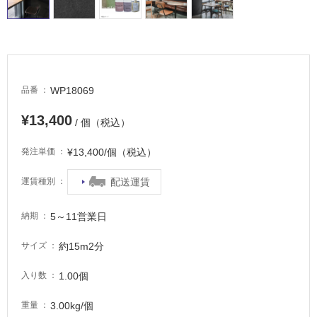
屋
内
床・
屋
外
WP18069
品番
床・
浴
¥13,400
/ 個（税込）
室
床・
¥13,400/個（税込）
発注単価
駐
配送運賃
運賃種別
車
場
5～11営業日
納期
非
常
約15m2分
サイズ
に
適
1.00個
入り数
し
3.00kg/個
て
重量