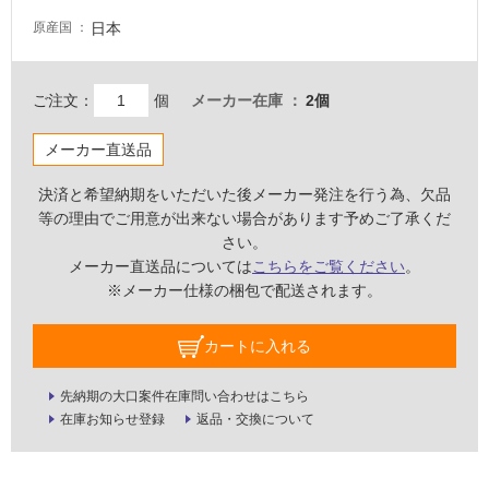
い
日本
原産国
る
適
し
ご注文：
個
メーカー在庫
2個
て
い
メーカー直送品
る
が
決済と希望納期をいただいた後メーカー発注を行う為、欠品
注
等の理由でご用意が出来ない場合があります予めご了承くだ
意
さい。
が
メーカー直送品については
こちらをご覧ください
。
必
※メーカー仕様の梱包で配送されます。
要
適
カートに入れる
し
て
先納期の大口案件在庫問い合わせはこちら
い
在庫お知らせ登録
返品・交換について
な
い