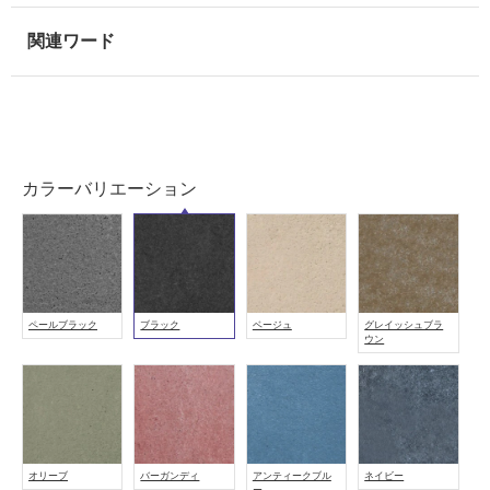
屋
内
壁・
屋
外
壁・
カラーバリエーション
浴
室
壁
使
用
ペールブラック
ブラック
ベージュ
グレイッシュブラ
ウン
可
能
使
用
可
能
オリーブ
バーガンディ
アンティークブル
ネイビー