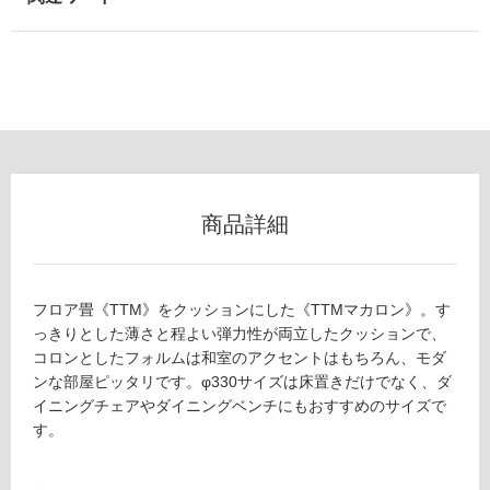
以
外)
使
用
不
可
商品詳細
フ
Z
ロ
A
フロア畳《TTM》をクッションにした《TTMマカロン》。す
0
っきりとした薄さと程よい弾力性が両立したクッションで、
ー
8
コロンとしたフォルムは和室のアクセントはもちろん、モダ
4
ンな部屋ピッタリです。φ330サイズは床置きだけでなく、ダ
0
リ
イニングチェアやダイニングベンチにもおすすめのサイズで
9
す。
T
ン
T