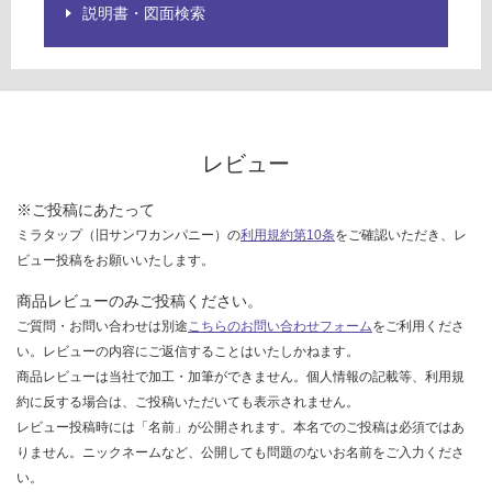
限
説明書・図面検索
あ
運賃表
り
G
の
為
運
注
賃
意
レビュー
合
が
計
必
※ご投稿にあたって
:
要
ミラタップ（旧サンワカンパニー）の
利用規約第10条
をご確認いただき、レ
¥8
※
ビュー投稿をお願いいたします。
9
商
0/
品
商品レビューのみご投稿ください。
ケ
仕
ご質問・お問い合わせは別途
こちらのお問い合わせフォーム
をご利用くださ
ー
様
い。レビューの内容にご返信することはいたしかねます。
ス
欄
商品レビューは当社で加工・加筆ができません。個人情報の記載等、利用規
を
約に反する場合は、ご投稿いただいても表示されません。
ご
レビュー投稿時には「名前」が公開されます。本名でのご投稿は必須ではあ
確
りません。ニックネームなど、公開しても問題のないお名前をご入力くださ
認
い。
く