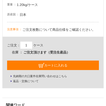
1.20kg/ケース
壁・
重量
屋
日本
原産国
外
壁・
浴
ご注文枚数について商品仕様をご確認ください。
注意事項
室
壁
ご注文：
ケース
使
在庫
ご注文頂けます（受注生産品）
用
可
カートに入れる
能
使
先納期の大口案件在庫問い合わせはこちら
用
返品・交換について
可
能
(寒
冷
地