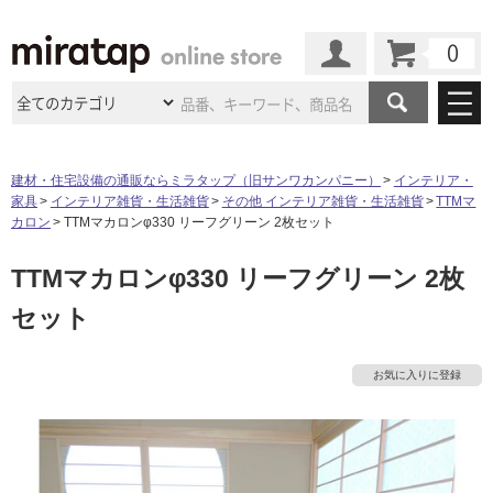
カート
マイページ
商品カテゴリ
建材・住宅設備の通販ならミラタップ（旧サンワカンパニー）
インテリア・
家具
インテリア雑貨・生活雑貨
その他 インテリア雑貨・生活雑貨
TTMマ
施工事例
洗面所・水回り
タイル
カロン
TTMマカロンφ330 リーフグリーン 2枚セット
ショールーム
タ
施工事例
法人案件納入事例
TTMマカロンφ330 リーフグリーン 2枚
キッチン
浴室（風呂・
バスルー
ム）・
トイレ
ショールームの
ご案内
東京
ショールーム
セット
イ
ミラタップ
のあるくらし
お客様訪問
インタビュー
ドア（扉）・
建具・玄関
サポート
扉
エクステリア
（外構）
大阪
ショールーム
仙台
ショールーム
ル
店舗・施設事例
お気に入りに登録
その他サービス
ご利用ガイド
初めての方へ
ウッドデッキ
フローリング・
床材
名古屋
ショールーム
京都
ショールーム
屋
ミラタップと
創る家
工事会社紹介
Coziコンシ
よくある質問
お問い合わせ
内
ASOLIE
ェルジュ
収納
インテリア・
家具
福岡
ショールーム
札幌スマート
ショールー
床・