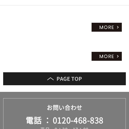
だ
さ
い
対
応
し
て
い
な
い
お問い合わせ
電話
0120-468-838