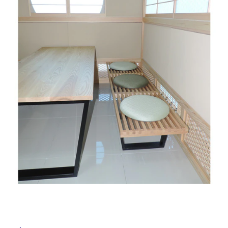
ム
修理お問い合わせ
クレーム公開
屋
自分らしい家づくり
最高のリノベ会社が
みつ
照明
ペット用品
横浜スマート
ショールー
外
SUVACO
かる
リノベりす
ム
ウェルビーみのお
HDC
説明書・図面検索
水まわり
3年保証
床・
BOX
内装用建材
パネル・壁材
浴
お役立ち情報
住まいの
スタイリング
室
ロートアイアン
天然石・石材
アイデア
床・
ミラタップ
チャンネル
駐
メンテナンス・
施工材
新商品
オンライン相談
車
場
非
常
に
適
し
て
い
る