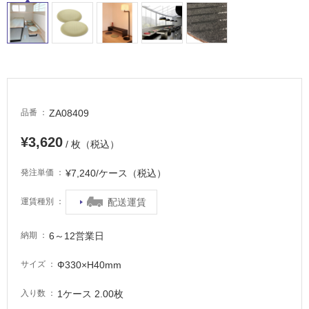
適
し
て
い
る
が
注
意
ZA08409
品番
が
必
¥3,620
/ 枚（税込）
要
¥7,240/ケース（税込）
発注単価
適
し
配送運賃
運賃種別
て
い
6～12営業日
な
納期
い
Ф330×H40mm
サイズ
屋
1ケース 2.00枚
入り数
内