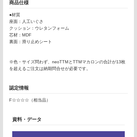
M
商品仕様
グ
マ
●材質
カ
座面：人工いぐさ
ロ
土足・遮
クッション：ウレタンフォーム
ン
音・床暖
芯材：MDF
φ
裏面：滑り止めシート
対
3
応
3
し
0
※色・サイズ問わず、neoTTMとTTMマカロンの合計が13枚
て
リ
を超えるご注文は納期問合せが必要です。
い
ー
る
フ
グ
対
認定情報
リ
応
ー
し
F☆☆☆☆（相当品）
ン
て
2
い
枚
る
資料・データ
セ
が
ッ
制
ト